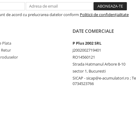
Sunt de acord cu prelucrarea datelor conform
Politicii de confidențialitate
DATE COMERCIALE
 Plata
P Plus 2002 SRL
e Retur
J2002002719401
Produselor
RO14560121
Strada Hatmanul Arbore 8-10
sector 1, Bucuresti
SICAP - sicap@e-acumulatori.ro ; Te
0734523766