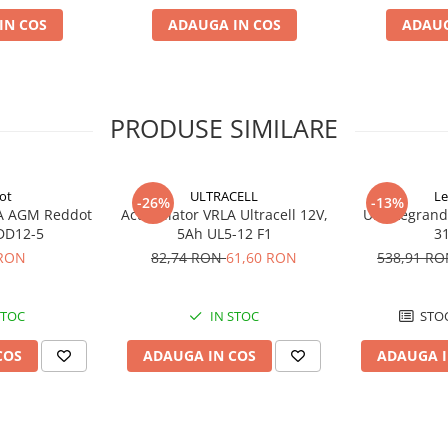
IN COS
ADAUGA IN COS
ADAUG
PRODUSE SIMILARE
ot
ULTRACELL
Le
-26%
-13%
A AGM Reddot
Acumulator VRLA Ultracell 12V,
UPS Legrand
DD12-5
5Ah UL5-12 F1
3
 RON
82,74 RON
61,60 RON
538,91 R
STOC
IN STOC
STOC
COS
ADAUGA IN COS
ADAUGA I