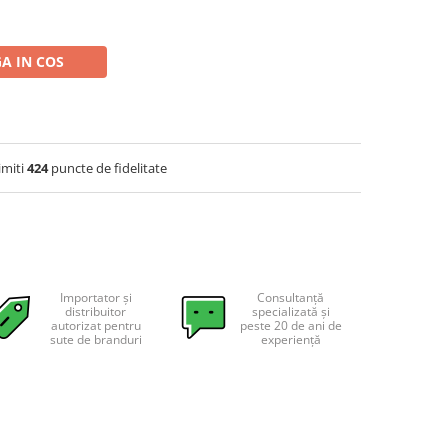
A IN COS
imiti
424
puncte de fidelitate
Importator și
Consultanță
distribuitor
specializată și
autorizat pentru
peste 20 de ani de
sute de branduri
experiență