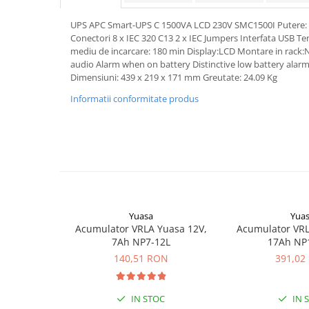
Pachete complete stocare energie
UPS APC Smart-UPS C 1500VA LCD 230V SMC1500I Putere: 1
Sisteme de Stocare Comerciale
Conectori 8 x IEC 320 C13 2 x IEC Jumpers Interfata USB T
mediu de incarcare: 180 min Display:LCD Montare in rac
Sisteme fotovoltaice complete
audio Alarm when on battery Distinctive low battery alar
Sisteme fotovoltaice de putere
Dimensiuni: 439 x 219 x 171 mm Greutate: 24.09 Kg
mica (rulota/caravan/case de
Informatii conformitate produs
vacanta)
Sisteme fotovoltaice profesionale
Pachete sisteme fotovoltaice
Statii de incarcare vehicule
electrice
Statii de incarcare
Cabluri de incarcare vehicule
Yuasa
Yua
electrice
Acumulator VRLA Yuasa 12V,
Acumulator VRL
Prize de incarcare vehicule
7Ah NP7-12L
17Ah NP
electrice
140,51 RON
391,02
Accesorii
Turbine eoliene pentru casă
IN STOC
IN 