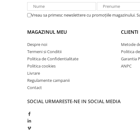
Redresoare, incarcatoare si testere
Redresoare auto, moto, barci si
Vreau sa primesc newslettere cu promoțiile magazinului. 
stationare
Surse UPS
MAGAZINUL MEU
CLIENTI
UPS pentru centrale termice si
Despre noi
Metode de
sisteme de urgenta - acumulator
extern
Termeni si Conditii
Politica d
UPS Calculatoare si Servere
Politica de Confidentialitate
Garantia 
UPS Trifazat
Politica cookies
ANPC
Livrare
Stabilizatoare Tensiune
Regulamente campanii
PDUs unitati de distributie a
Contact
energiei electrice
Cabinete baterii
SOCIAL
URMARESTE-NE IN SOCIAL MEDIA
Acumulatori UPS
Drumetii / Camping
Accesorii
Frigidere portabile