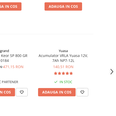
A IN COS
ADAUGA IN COS
ADA
grand
Yuasa
 Keor SP 800 GR
Acumulator VRLA Yuasa 12V,
Acumulat
10184
7Ah NP7-12L
UHR7-12, 
AGM Lead
ON
471,15 RON
140,51 RON
 PARTENER
IN STOC
N COS
ADAUGA IN COS
ADAUG