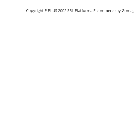
Panouri portabile
Copyright P PLUS 2002 SRL
Platforma E-commerce by Goma
Racire/Incalzire
Statii energie portabile
Diverse
Electrice
Intrerupatoare si prize
Dulapuri pentru cablare
structurata
Sigurante
Tablouri electrice
Lumina (Becuri si Lanterne)
Laptop & PC accesorii, baterii,
cabluri USB, prelungitoare USB
Cablu de date si Adaptoare
Solutii solare portabile
Lichidare de stoc