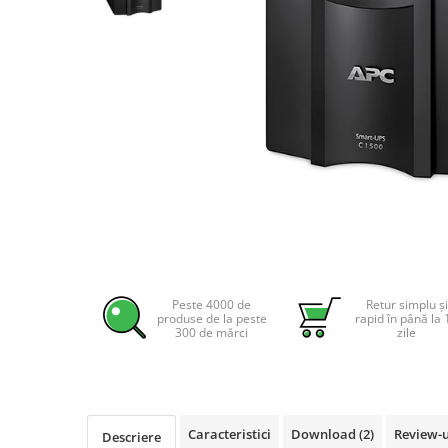
Incarcatoare acumulatori
Panouri fotovoltaice si accesorii
Panouri fotovoltaice
Sisteme prindere panouri
fotovoltaice
Accesorii
Invertoare
Invertoare Hibrid
Invertoare On-grid
Distribuie
Invertoare Off-grid
pe
Controlere solare
Facebook
Peste 4000 de
Retur simplu și
produse de la peste
rapid în până la 
MPPT
300 de mărci
zile
PWM
Convertoare de tensiune
Sisteme de stocare energie
Caracteristici
Download (2)
Review-
LiFePO4
Descriere