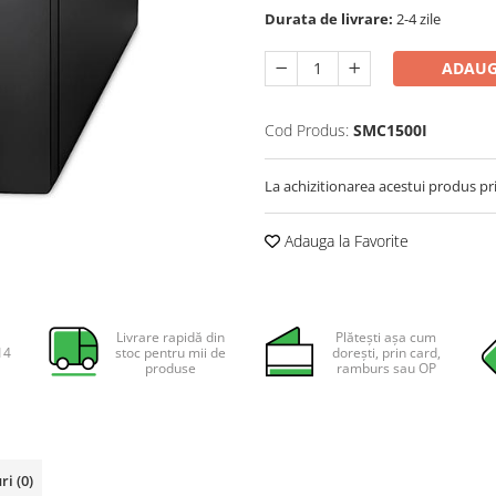
Durata de livrare:
2-4 zile
ADAUG
Cod Produs:
SMC1500I
La achizitionarea acestui produs pr
Adauga la Favorite
Livrare rapidă din
Plătești așa cum
14
stoc pentru mii de
dorești, prin card,
produse
ramburs sau OP
uri
(0)