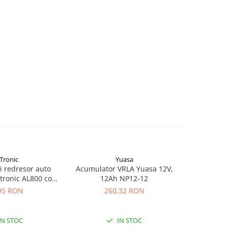
Tronic
Yuasa
si redresor auto
Acumulator VRLA Yuasa 12V,
Acumulat
tronic AL800 cod
12Ah NP12-12
2.
43218
95 RON
260,32 RON
1
IN STOC
IN STOC