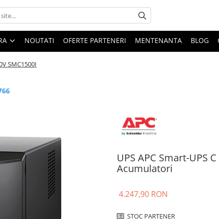
ARA
NOUTATI
OFERTE PARTENERI
MENTENANTA
BLOG
30V SMC1500I
766
UPS APC Smart-UPS C 
Acumulatori
4.247,90 RON
STOC PARTENER