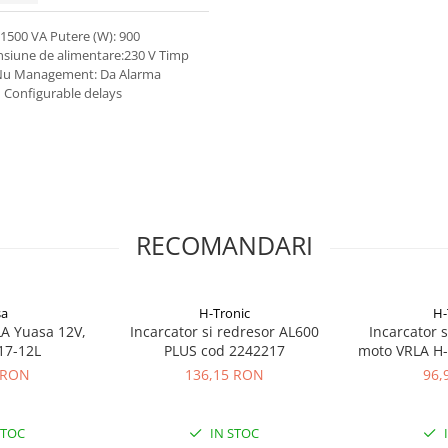
500 VA Putere (W): 900
ensiune de alimentare:230 V Timp
k:Nu Management: Da Alarma
m Configurable delays
RECOMANDARI
sa
H-Tronic
H-
A Yuasa 12V,
Incarcator si redresor AL600
Incarcator 
17-12L
PLUS cod 2242217
moto VRLA H-
22
 RON
136,15 RON
96,
STOC
IN STOC