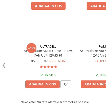
Acumulatori VRLA AGM/GEL /
ADAUGA IN COS
ADAUGA 
Tractiune / LiFePo4
Baterii si acumulatori gel si VRLA
6-12 V
Baterii si acumulatori AGM VRLA
de 6-12 V
Acumulatori Moto, ATV
GEL
ULTRACELL
Redd
-23%
AGM
Acumulator VRLA Ultracell 12V,
Acumulator VRL
7Ah UL7-12VdS F1
12V 5Ah 
Li-Ion
86,89 RON
66,96 RON
66,09
SLA AGM (Sealed Lead Acid)
Deep Cycle - Tractiune/Semi-
Tractiune
IN STOC
IN 
Marine & Caravan
ADAUGA IN COS
ADAUGA IN 
APC
Pachete acumulatori VRLA
Newsletter
Nu rata ofertele si promotiile noastre
Sisteme de management (BMS)