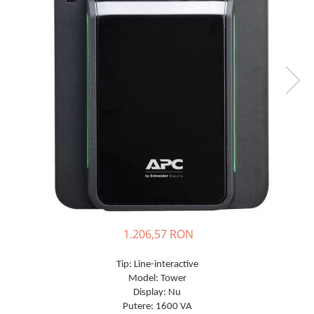
Incarcatoare acumulatori
Panouri fotovoltaice si accesorii
Panouri fotovoltaice
Sisteme prindere panouri
fotovoltaice
Accesorii
Invertoare
Invertoare Hibrid
Invertoare On-grid
Invertoare Off-grid
Controlere solare
MPPT
1.206,57 RON
PWM
Tip: Line-interactive
Convertoare de tensiune
Model: Tower
Sisteme de stocare energie
Display: Nu
LiFePO4
Putere: 1600 VA