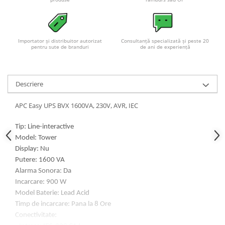
Acumulatori VRLA AGM/GEL /
Tractiune / LiFePo4
Baterii si acumulatori gel si VRLA
6-12 V
Importator și distribuitor autorizat
Consultanță specializată și peste 20
pentru sute de branduri
de ani de experiență
Baterii si acumulatori AGM VRLA
de 6-12 V
Acumulatori Moto, ATV
Descriere
GEL
APC Easy UPS BVX 1600VA, 230V, AVR, IEC
AGM
Li-Ion
Tip: Line-interactive
SLA AGM (Sealed Lead Acid)
Model: Tower
Deep Cycle - Tractiune/Semi-
Display: Nu
Tractiune
Putere: 1600 VA
Marine & Caravan
Alarma Sonora: Da
Incarcare: 900 W
APC
Model Baterie: Lead Acid
Pachete acumulatori VRLA
Timp de incarcare: Pana la 8 Ore
Conectivitate:
Sisteme de management (BMS)