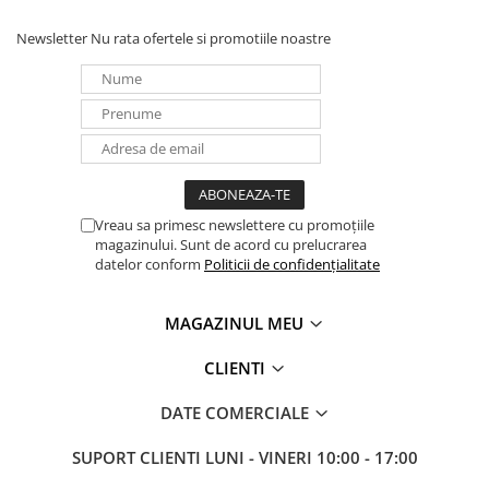
UPS
Newsletter
Nu rata ofertele si promotiile noastre
Acumulatori
Diverse
Invertoare
Sisteme de prindere
Statii de incarcare EV
OUTLET
Vreau sa primesc newslettere cu promoțiile
magazinului. Sunt de acord cu prelucrarea
Pompe de caldura
datelor conform
Politicii de confidențialitate
MAGAZINUL MEU
CLIENTI
DATE COMERCIALE
SUPORT CLIENTI
LUNI - VINERI 10:00 - 17:00