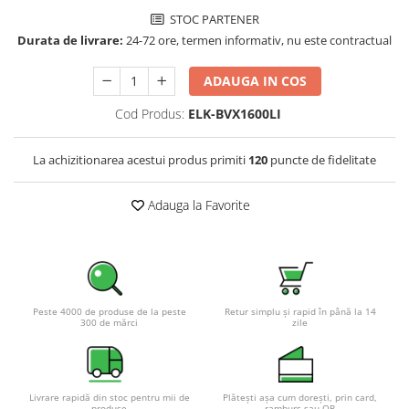
Pachete complete stocare energie
STOC PARTENER
Durata de livrare:
24-72 ore, termen informativ, nu este contractual
Sisteme de Stocare Comerciale
Sisteme fotovoltaice complete
ADAUGA IN COS
Sisteme fotovoltaice de putere
Cod Produs:
ELK-BVX1600LI
mica (rulota/caravan/case de
vacanta)
Sisteme fotovoltaice profesionale
La achizitionarea acestui produs primiti
120
puncte de fidelitate
Pachete sisteme fotovoltaice
Statii de incarcare vehicule
Adauga la Favorite
electrice
Statii de incarcare
Cabluri de incarcare vehicule
electrice
Peste 4000 de produse de la peste
Retur simplu și rapid în până la 14
Prize de incarcare vehicule
300 de mărci
zile
electrice
Accesorii
Turbine eoliene pentru casă
Livrare rapidă din stoc pentru mii de
Plătești așa cum dorești, prin card,
produse
ramburs sau OP