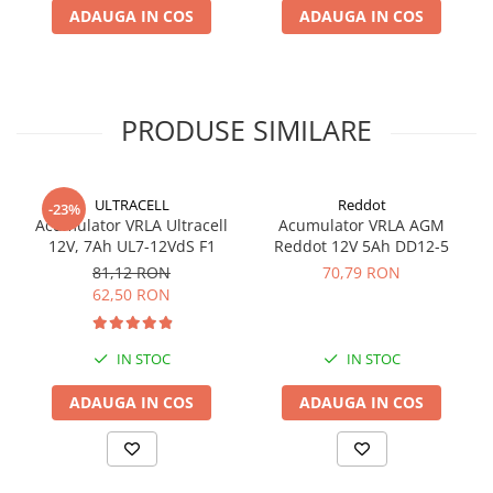
ADAUGA IN COS
ADAUGA IN COS
Panouri portabile
Racire/Incalzire
Statii energie portabile
PRODUSE SIMILARE
Diverse
Electrice
Intrerupatoare si prize
ULTRACELL
Reddot
-23%
Dulapuri pentru cablare
Acumulator VRLA Ultracell
Acumulator VRLA AGM
structurata
12V, 7Ah UL7-12VdS F1
Reddot 12V 5Ah DD12-5
Sigurante
81,12 RON
70,79 RON
62,50 RON
Tablouri electrice
Lumina (Becuri si Lanterne)
IN STOC
IN STOC
Laptop & PC accesorii, baterii,
cabluri USB, prelungitoare USB
ADAUGA IN COS
ADAUGA IN COS
Cablu de date si Adaptoare
Solutii solare portabile
Lichidare de stoc