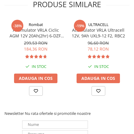
PRODUSE SIMILARE
Rombat
ULTRACELL
-38%
-19%
Acumulator VRLA Ciclic
Acumulator VRLA Ultracell
AGM 12V 20Ah(2hr) 6-DZF-
12V, 9Ah UXL9-12 F2, RBC2
20 / 6-DZM-20 pentru
299,53 RON
96,60 RON
biciclete electrice
184,36 RON
78,12 RON
IN STOC
IN STOC
ADAUGA IN COS
ADAUGA IN COS
Newsletter
Nu rata ofertele si promotiile noastre