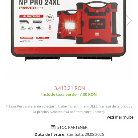
Sisteme de management (BMS)
Redresoare, incarcatoare si testere
Redresoare auto, moto, barci si
stationare
3.413,21 RON
Include taxa verde - 7,00 RON
* Taxa Verde aferenta colectarii, tratarii si eliminarii DEEE (variaza de la produs
la produs, valorea fixa achitata catre Romec).
Vezi mai multe
STOC PARTENER
Data de livrare:
Sambata, 29.08.2026