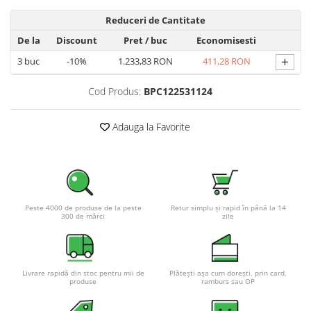
Reduceri de Cantitate
De la
Discount
Pret
/ buc
Economisesti
+
3
buc
-10%
1.233,83 RON
411,28 RON
Cod Produs:
BPC122531124
Adauga la Favorite
Peste 4000 de produse de la peste
Retur simplu și rapid în până la 14
300 de mărci
zile
Livrare rapidă din stoc pentru mii de
Plătești așa cum dorești, prin card,
produse
ramburs sau OP