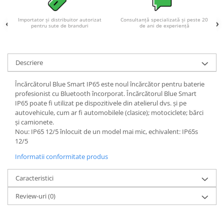
Importator și distribuitor autorizat
Consultanță specializată și peste 20
pentru sute de branduri
de ani de experiență
Descriere
Încărcătorul Blue Smart IP65 este noul încărcător pentru baterie
profesionist cu Bluetooth încorporat. Încărcătorul Blue Smart
IP65 poate fi utilizat pe dispozitivele din atelierul dvs. și pe
autovehicule, cum ar fi automobilele (clasice); motociclete; bărci
și camionete.
Nou: IP65 12/5 înlocuit de un model mai mic, echivalent: IP65s
12/5
Informatii conformitate produs
Caracteristici
Review-uri
(0)