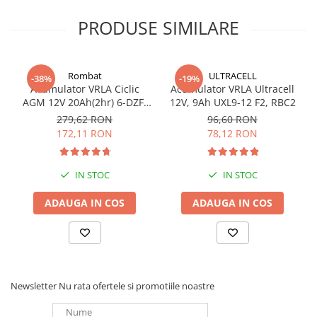
PRODUSE SIMILARE
Rombat
ULTRACELL
-38%
-19%
Acumulator VRLA Ciclic
Acumulator VRLA Ultracell
AGM 12V 20Ah(2hr) 6-DZF-
12V, 9Ah UXL9-12 F2, RBC2
20 / 6-DZM-20 pentru
279,62 RON
96,60 RON
biciclete electrice
172,11 RON
78,12 RON
IN STOC
IN STOC
ADAUGA IN COS
ADAUGA IN COS
Newsletter
Nu rata ofertele si promotiile noastre