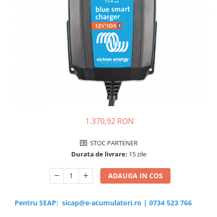
Sisteme de management (BMS)
Redresoare, incarcatoare si testere
Redresoare auto, moto, barci si
stationare
1.370,92 RON
STOC PARTENER
Durata de livrare:
15 zile
ADAUGA IN COS
Pentru SEAP:
sicap@e-acumulatori.ro
|
0734 523 766