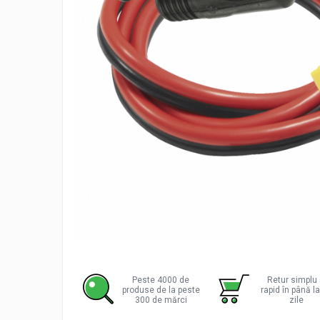
Incarcatoare acumulatori
Panouri fotovoltaice si accesorii
Panouri fotovoltaice
Sisteme prindere panouri
fotovoltaice
Accesorii
Invertoare
Invertoare Hibrid
Invertoare On-grid
Invertoare Off-grid
Controlere solare
MPPT
PWM
Distribu
pe
Convertoare de tensiune
Facebo
Peste 4000 de
Retur simplu 
produse de la peste
rapid în până l
Sisteme de stocare energie
300 de mărci
zile
LiFePO4