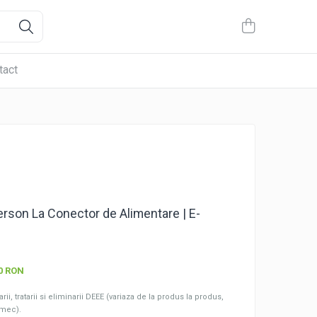
tact
rson La Conector de Alimentare | E-
10 RON
ii, tratarii si eliminarii DEEE (variaza de la produs la produs,
omec).