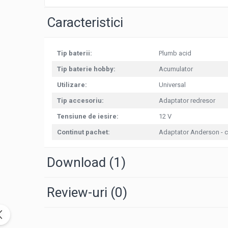
Pachete complete stocare energie
Caracteristici
Sisteme de Stocare Comerciale
Sisteme fotovoltaice complete
Tip baterii:
Plumb acid
Sisteme fotovoltaice de putere
mica (rulota/caravan/case de
Tip baterie hobby:
Acumulator
vacanta)
Sisteme fotovoltaice profesionale
Utilizare:
Universal
Pachete sisteme fotovoltaice
Tip accesoriu:
Adaptator redresor
Statii de incarcare vehicule electrice
Tensiune de iesire:
12 V
Statii de incarcare
Continut pachet:
Adaptator Anderson - c
Cabluri de incarcare vehicule
electrice
Download (1)
Prize de incarcare vehicule
electrice
Review-uri
(0)
Accesorii
Turbine eoliene pentru casă
Acumulatori VRLA AGM/GEL /