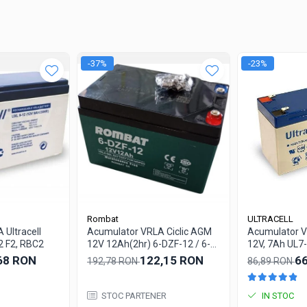
-37%
-23%
Rombat
ULTRACELL
Ultracell
Acumulator VRLA Ciclic AGM
Acumulator VR
2 F2, RBC2
12V 12Ah(2hr) 6-DZF-12 / 6-
12V, 7Ah UL7
DZM-12 pentru biciclete
68 RON
122,15 RON
6
192,78 RON
86,89 RON
electrice M5, prindere cu surub
STOC PARTENER
IN STOC