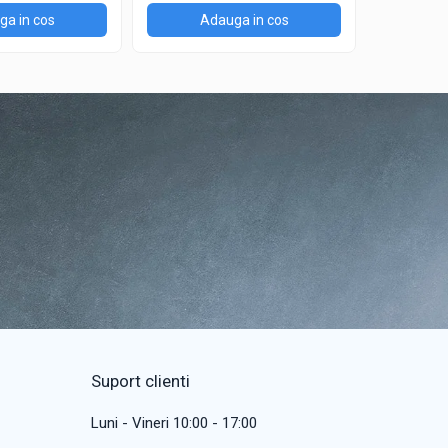
a in cos
Adauga in cos
Ad
Suport clienti
Luni - Vineri 10:00 - 17:00