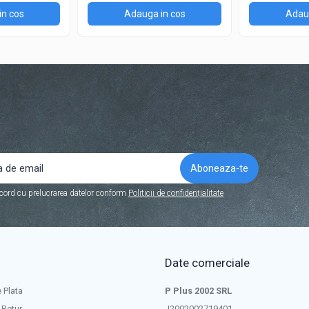
in cos
Adauga in cos
Adaug
cord cu prelucrarea datelor conform
Politicii de confidențialitate
Date comerciale
 Plata
P Plus 2002 SRL
 Retur
J2002002719401