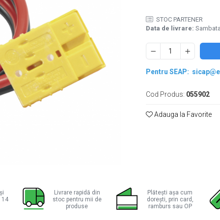
STOC PARTENER
Data de livrare:
Sambata,
Pentru SEAP:
sicap@e
Cod Produs:
055902
Adauga la Favorite
ie
ok
și
Livrare rapidă din
Plătești așa cum
a 14
stoc pentru mii de
dorești, prin card,
produse
ramburs sau OP