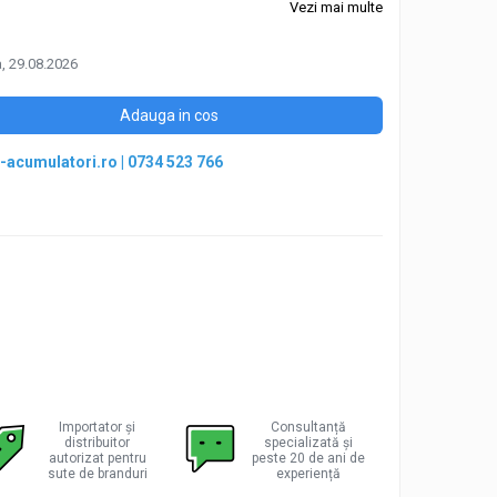
Vezi mai multe
 29.08.2026
Adauga in cos
-acumulatori.ro
|
0734 523 766
Importator și
Consultanță
distribuitor
specializată și
autorizat pentru
peste 20 de ani de
sute de branduri
experiență