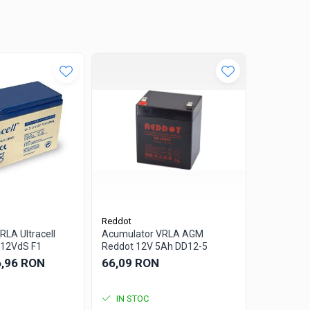
-26%
Reddot
ULTRACELL
LA Ultracell
Acumulator VRLA AGM
Acumulator
-12VdS F1
Reddot 12V 5Ah DD12-5
3.4Ah UL3
6,96 RON
66,09 RON
40,30 RO
IN STOC
IN STO