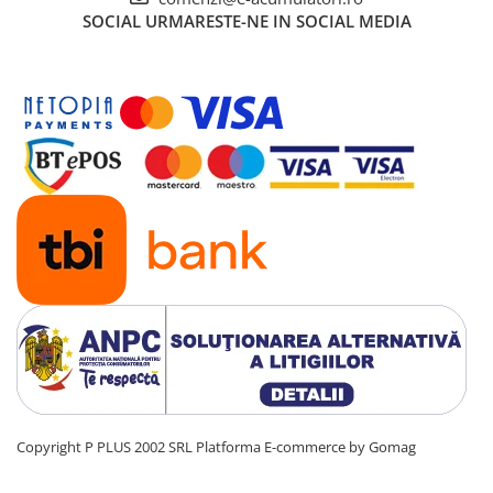
UPS
SOCIAL
URMARESTE-NE IN SOCIAL MEDIA
Acumulatori
Diverse
Invertoare
Sisteme de prindere
Statii de incarcare EV
OUTLET
Pompe de caldura
Copyright P PLUS 2002 SRL
Platforma E-commerce by Gomag