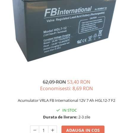
Incarcatoare acumulatori
Panouri fotovoltaice si accesorii
Panouri fotovoltaice
Sisteme prindere panouri
fotovoltaice
Accesorii
Invertoare
Invertoare Hibrid
Invertoare On-grid
Invertoare Off-grid
62,09 RON
53,40 RON
Controlere solare
Economisesti:
8,69
RON
MPPT
Acumulator VRLA FB International 12V 7 Ah HGL12-7 F2
PWM
IN STOC
Convertoare de tensiune
Durata de livrare:
2-3 zile
Sisteme de stocare energie
LiFePO4
ADAUGA IN COS