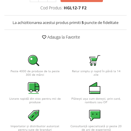
Pachete complete stocare energie
Cod Produs:
HGL12-7 F2
Sisteme de Stocare Comerciale
La achizitionarea acestui produs primiti
5
puncte de fidelitate
Sisteme fotovoltaice complete
Sisteme fotovoltaice de putere
Adauga la Favorite
mica (rulota/caravan/case de
vacanta)
Sisteme fotovoltaice profesionale
Pachete sisteme fotovoltaice
Statii de incarcare vehicule
electrice
Peste 4000 de produse de la peste
Retur simplu și rapid în până la 14
300 de mărci
zile
Statii de incarcare
Cabluri de incarcare vehicule
electrice
Livrare rapidă din stoc pentru mii de
Plătești așa cum dorești, prin card,
Prize de incarcare vehicule
produse
ramburs sau OP
electrice
Accesorii
Turbine eoliene pentru casă
Importator și distribuitor autorizat
Consultanță specializată și peste 20
pentru sute de branduri
de ani de experiență