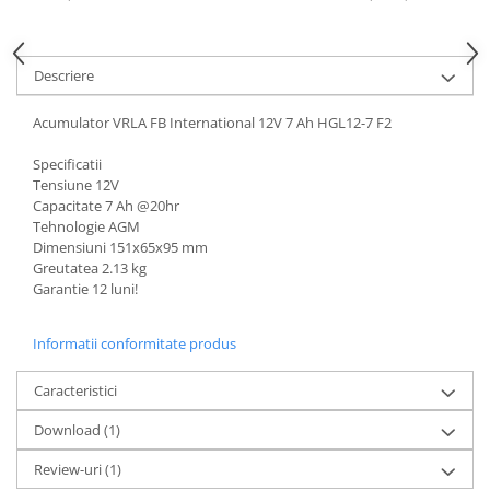
Acumulatori VRLA AGM/GEL /
Tractiune / LiFePo4
Baterii si acumulatori gel si VRLA
Descriere
6-12 V
Baterii si acumulatori AGM VRLA
Acumulator VRLA FB International 12V 7 Ah HGL12-7 F2
de 6-12 V
Specificatii
Acumulatori Moto, ATV
Tensiune 12V
GEL
Capacitate 7 Ah @20hr
Tehnologie AGM
AGM
Dimensiuni 151x65x95 mm
Li-Ion
Greutatea 2.13 kg
Garantie 12 luni!
SLA AGM (Sealed Lead Acid)
Deep Cycle - Tractiune/Semi-
Tractiune
Informatii conformitate produs
Marine & Caravan
Caracteristici
APC
Download (1)
Pachete acumulatori VRLA
Review-uri
(1)
Sisteme de management (BMS)