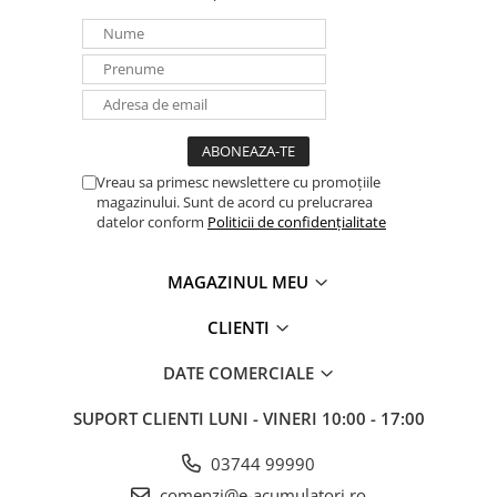
Panouri portabile
Racire/Incalzire
Statii energie portabile
Diverse
Electrice
Vreau sa primesc newslettere cu promoțiile
Intrerupatoare si prize
magazinului. Sunt de acord cu prelucrarea
Dulapuri pentru cablare
datelor conform
Politicii de confidențialitate
structurata
Sigurante
MAGAZINUL MEU
Tablouri electrice
CLIENTI
Lumina (Becuri si Lanterne)
Laptop & PC accesorii, baterii,
DATE COMERCIALE
cabluri USB, prelungitoare USB
SUPORT CLIENTI
LUNI - VINERI 10:00 - 17:00
Cablu de date si Adaptoare
Solutii solare portabile
03744 99990
Lichidare de stoc
comenzi@e-acumulatori.ro