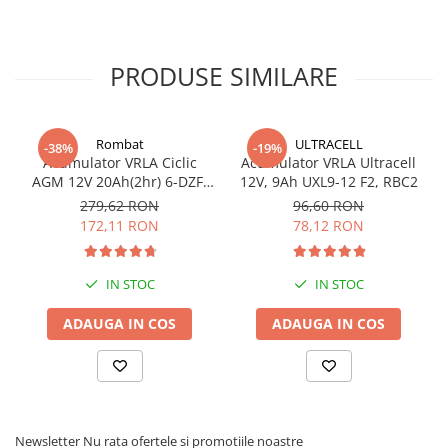
Redresoare, incarcatoare si testere
Redresoare auto, moto, barci si
PRODUSE SIMILARE
stationare
Surse UPS
UPS pentru centrale termice si
Rombat
ULTRACELL
sisteme de urgenta - acumulator
-38%
-19%
Acumulator VRLA Ciclic
Acumulator VRLA Ultracell
extern
UPS Calculatoare si Servere
AGM 12V 20Ah(2hr) 6-DZF-
12V, 9Ah UXL9-12 F2, RBC2
20 / 6-DZM-20 pentru
279,62 RON
96,60 RON
UPS Trifazat
biciclete electrice
172,11 RON
78,12 RON
Stabilizatoare Tensiune
PDUs unitati de distributie a
IN STOC
IN STOC
energiei electrice
Cabinete baterii
ADAUGA IN COS
ADAUGA IN COS
Acumulatori UPS
Drumetii / Camping
Accesorii
Frigidere portabile
Newsletter
Nu rata ofertele si promotiile noastre