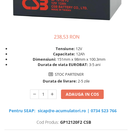
Sisteme de management (BMS)
Redresoare, incarcatoare si testere
Redresoare auto, moto, barci si
stationare
238,53 RON
Tensiune:
12V
Capacitate:
12Ah
Dimensiuni:
151mm x 98mm x 100.3mm
Durata de viata EUROBAT:
3-5 ani
STOC PARTENER
Durata de livrare:
2-5 zile
ADAUGA IN COS
Pentru SEAP:
sicap@e-acumulatori.ro
|
0734 523 766
Cod Produs:
GP12120F2 CSB