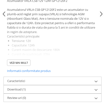
Acumulator VRLA CSB 12V 12Ah GP12120F2
Acumulatorul VRLA CSB GP12120F2 este un acumulator cu
plumb-acid reglat prin supapa (VRLA) si tehnologie AGM
(Absorbant Glass Mat). Are o tensiune nominala de 12V si o
capacitate de 12Ah. Este proiectat pentru a oferi o performanta
fiabila si o durata de viata de pana la 5 ani in conditii de utilizare
in regim de asteptare.
Caracteristici principale:
Tensiune: 12V
Capacitate: 12Ah
Curent maxim de descarcare: 180A
Curent de scurtcircuit: 378A
Dimensiuni: 151 x 98 x 100.3 mm
VEZI MAI MULT
Greutate: aproximativ 3.67 kg
Material carcasa: ABS, optional ignifug
Informatii conformitate produs
Durata de viata: pana la 5 ani
Temperatura de operare: -15°C pana la 50°C pentru
Caracteristici
descarcare, -15°C pana la 40°C pentru incarcare si depozitare
Acest acumulator este ideal pentru aplicatii de alimentare de
Download (1)
rezerva, cum ar fi UPS-uri, sisteme de securitate si alte
echipamente critice.
Review-uri
(0)