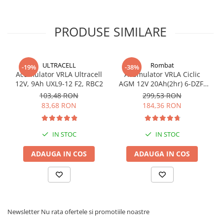
PRODUSE SIMILARE
ULTRACELL
Rombat
-19%
-38%
Acumulator VRLA Ultracell
Acumulator VRLA Ciclic
12V, 9Ah UXL9-12 F2, RBC2
AGM 12V 20Ah(2hr) 6-DZF-
20 / 6-DZM-20 pentru
103,48 RON
299,53 RON
biciclete electrice
83,68 RON
184,36 RON
IN STOC
IN STOC
ADAUGA IN COS
ADAUGA IN COS
Newsletter
Nu rata ofertele si promotiile noastre