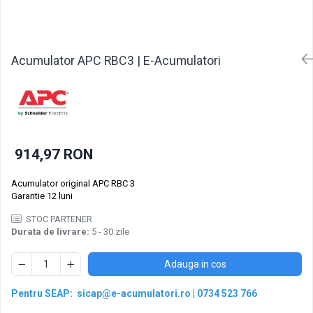
Pachete acumulatori VRLA
Sisteme de management (BMS)
Redresoare, incarcatoare si testere
Acumulator APC RBC3 | E-Acumulatori
Redresoare auto, moto, barci si
stationare
914,97 RON
Acumulator original APC RBC 3
Garantie 12 luni
STOC PARTENER
Durata de livrare:
5 - 30 zile
Adauga in cos
Pentru SEAP:
sicap@e-acumulatori.ro
|
0734 523 766