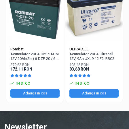
Rombat
ULTRACELL
Acumulator VRLA Ciclic AGM
Acumulator VRLA Ultracell
12V 20Ah(2hr) 6-DZF-20 / 6-
12V, 9Ah UXL9-12 F2, RBC2
DZM-20 pentru biciclete
279,62 RON
103,48 RON
electrice
172,11 RON
83,68 RON
IN STOC
IN STOC
Adauga in cos
Adauga in cos
Newsletter