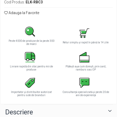
Cod Produs:
ELK-RBC3
Adauga la Favorite
Peste 4000 de produse de la peste 300
Retur simplu și rapid în până la 14 zile
de mărci
Livrare rapidă din stoc pentru mii de
Plătești așa cum dorești, prin card,
produse
ramburs sau OP
Importator și distribuitor autorizat
Consultanță specializată și peste 20 de
pentru sute de branduri
ani de experiență
Descriere