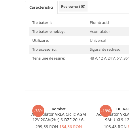
Pachete complete stocare energie
Review-uri
(0)
Caracteristici
Sisteme de Stocare Comerciale
Tip baterii:
Plumb acid
Sisteme fotovoltaice complete
Sisteme fotovoltaice de putere
Tip baterie hobby:
Acumulator
mica (rulota/caravan/case de
Utilizare:
Universal
vacanta)
Sisteme fotovoltaice profesionale
Tip accesoriu:
Sigurante redresor
Pachete sisteme fotovoltaice
Tensiune de iesire:
48 V,
12 V,
24 V,
6 V,
36
Statii de incarcare vehicule
electrice
Statii de incarcare
Cabluri de incarcare vehicule
electrice
Prize de incarcare vehicule
electrice
Rombat
ULTRA
-38%
-19%
Acumulator VRLA Ciclic AGM
Acumulator VRLA 
Accesorii
12V 20Ah(2hr) 6-DZF-20 / 6-
9Ah UXL9-12
Turbine eoliene pentru casă
DZM-20 pentru biciclete
299,53 RON
184,36 RON
103,48 RON