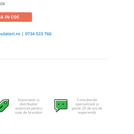
026
A IN COS
ulatori.ro
|
0734 523 766
Importator și
Consultanță
distribuitor
specializată și
autorizat pentru
peste 20 de ani de
sute de branduri
experiență