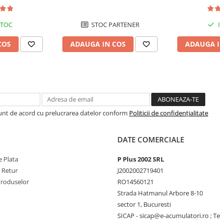
electrice M5, prindere cu surub
STOC
STOC PARTENER
COS
ADAUGA IN COS
ADAUGA I
Sunt de acord cu prelucrarea datelor conform
Politicii de confidențialitate
DATE COMERCIALE
 Plata
P Plus 2002 SRL
e Retur
J2002002719401
Produselor
RO14560121
Strada Hatmanul Arbore 8-10
sector 1, Bucuresti
SICAP - sicap@e-acumulatori.ro ; Te