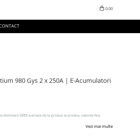
0,00
CONTACT
rtium 980 Gys 2 x 250A | E-Acumulatori
 si eliminarii DEEE (variaza de la produs la produs, valorea fixa
Vezi mai multe