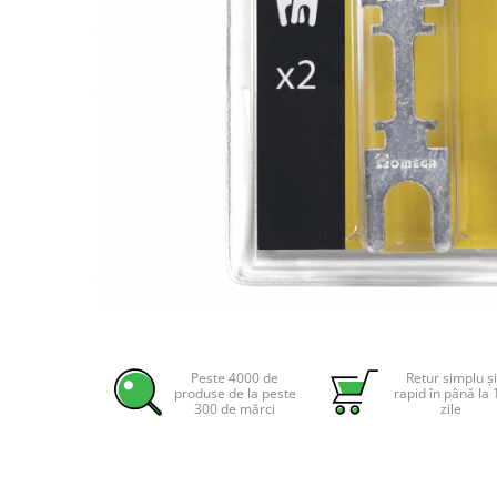
Incarcatoare acumulatori
Panouri fotovoltaice si accesorii
Panouri fotovoltaice
Sisteme prindere panouri
fotovoltaice
Accesorii
Invertoare
Invertoare Hibrid
Invertoare On-grid
Invertoare Off-grid
Controlere solare
Distribuie
pe
MPPT
Facebook
Peste 4000 de
Retur simplu și
PWM
produse de la peste
rapid în până la 
300 de mărci
zile
Convertoare de tensiune
Sisteme de stocare energie
LiFePO4