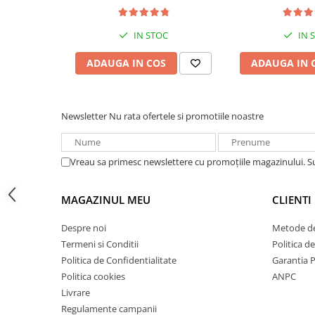
electrice
Acumulatori VRLA AGM/GEL /
Tractiune / LiFePo4
IN STOC
IN 
Baterii si acumulatori gel si VRLA
6-12 V
ADAUGA IN COS
ADAUGA IN 
Baterii si acumulatori AGM VRLA
de 6-12 V
Acumulatori Moto, ATV
Newsletter
Nu rata ofertele si promotiile noastre
GEL
AGM
Vreau sa primesc newslettere cu promoțiile magazinului. 
Li-Ion
SLA AGM (Sealed Lead Acid)
MAGAZINUL MEU
CLIENTI
Deep Cycle - Tractiune/Semi-
Tractiune
Despre noi
Metode de
Marine & Caravan
Termeni si Conditii
Politica d
Politica de Confidentialitate
Garantia 
APC
Politica cookies
ANPC
Pachete acumulatori VRLA
Livrare
Sisteme de management (BMS)
Regulamente campanii