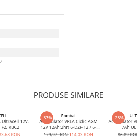
 V
PRODUSE SIMILARE
CELL
Rombat
ULT
-37%
-23%
Ultracell 12V,
Acumulator VRLA Ciclic AGM
Acumulator VR
 F2, RBC2
12V 12Ah(2hr) 6-DZF-12 / 6-
7Ah UL
DZM-12 pentru biciclete
83,68 RON
179,97 RON
114,03 RON
86,89 R