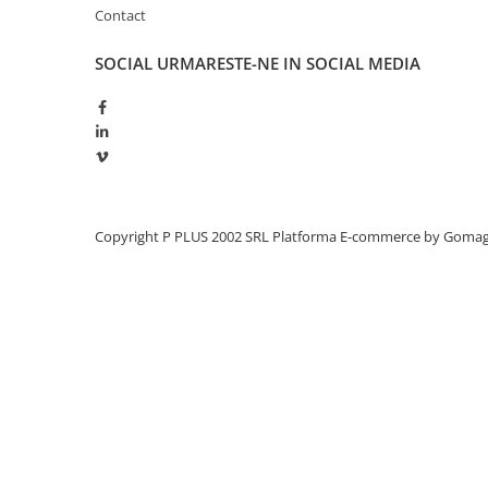
Contact
Redresoare, incarcatoare si testere
Redresoare auto, moto, barci si
SOCIAL
URMARESTE-NE IN SOCIAL MEDIA
stationare
Surse UPS
UPS pentru centrale termice si
sisteme de urgenta - acumulator
extern
UPS Calculatoare si Servere
UPS Trifazat
Copyright P PLUS 2002 SRL
Platforma E-commerce by Goma
Stabilizatoare Tensiune
PDUs unitati de distributie a
energiei electrice
Cabinete baterii
Acumulatori UPS
Drumetii / Camping
Accesorii
Frigidere portabile