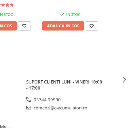
IN STOC
IN STOC
N COS
ADAUGA IN COS
ADAUG
SUPORT CLIENTI
LUNI - VINERI 10:00
- 17:00
03744 99990
comenzi@e-acumulatori.ro
lefon: