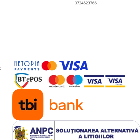
0734523766
g