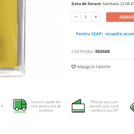
Data de livrare:
Sambata, 22.08.2
ADAUG
Pentru SEAP:
sicap@e-acum
Cod Produs:
055568
Adauga la Favorite
Livrare rapidă din
Plătești așa cum
14
stoc pentru mii de
dorești, prin card,
produse
ramburs sau OP