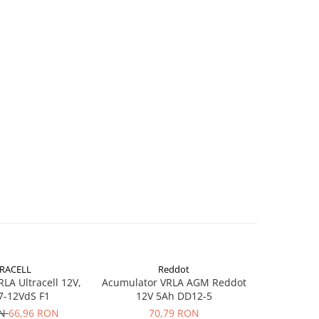
RACELL
Reddot
-26%
LA Ultracell 12V,
Acumulator VRLA AGM Reddot
Acumulator
7-12VdS F1
12V 5Ah DD12-5
3.
ON
66,96 RON
70,79 RON
40,30