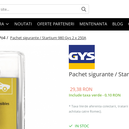
ARA
NOUTATI
OFERTE PARTENERI
MENTENANTA
BLOG
Po4 /
Pachet sigurante / Startium 980 Gys 2 x 250A
Pachet sigurante / Sta
29,38 RON
Include taxa verde - 0,10 RON
* Taxa Verde aferenta colectarii, tratarii
achitata catre Romec).
IN STOC