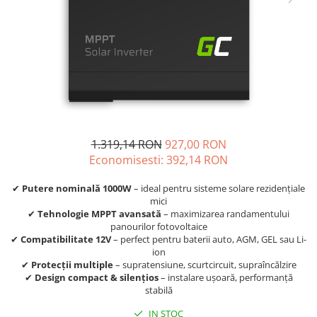
Sisteme de management (BMS)
Redresoare, incarcatoare si testere
Redresoare auto, moto, barci si
stationare
1.319,14 RON
927,00 RON
Economisesti:
392,14
RON
✔
Putere nominală 1000W
– ideal pentru sisteme solare rezidențiale
mici
✔
Tehnologie MPPT avansată
– maximizarea randamentului
panourilor fotovoltaice
✔
Compatibilitate 12V
– perfect pentru baterii auto, AGM, GEL sau Li-
ion
✔
Protecții multiple
– supratensiune, scurtcircuit, supraîncălzire
✔
Design compact & silențios
– instalare ușoară, performanță
stabilă
IN STOC