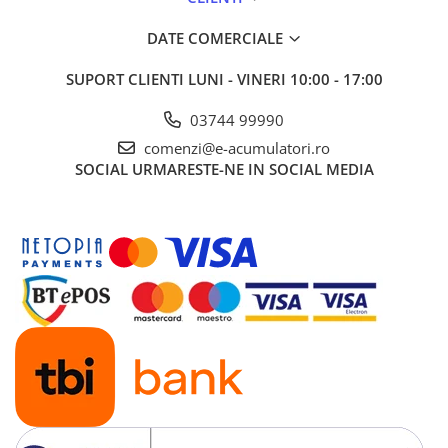
DATE COMERCIALE
SUPORT CLIENTI
LUNI - VINERI 10:00 - 17:00
03744 99990
comenzi@e-acumulatori.ro
Specificații tehnice:
SOCIAL
URMARESTE-NE IN SOCIAL MEDIA
Caracteristică
Specificație oficială
Model
INVSOL01
Tensiune
12 V DC
baterie
Putere
1000 W
continuă
(nominală)
Putere impuls
2000 W
(peak)