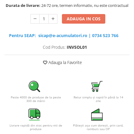
Durata de livrare:
24-72 ore, termen informativ, nu este contractual
ADAUGA IN COS
Pentru SEAP:
sicap@e-acumulatori.ro
|
0734 523 766
Cod Produs:
INVSOL01
Adauga la Favorite
Peste 4000 de produse de la peste
Retur simplu și rapid în până la 14
300 de mărci
zile
Livrare rapidă din stoc pentru mii de
Plătești așa cum dorești, prin card,
produse
ramburs sau OP