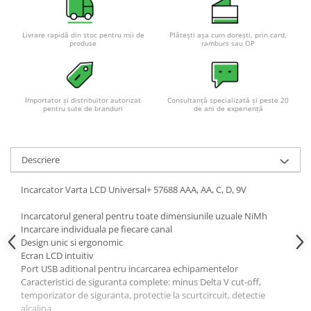
Livrare rapidă din stoc pentru mii de
Plătești așa cum dorești, prin card,
produse
ramburs sau OP
Importator și distribuitor autorizat
Consultanță specializată și peste 20
pentru sute de branduri
de ani de experiență
Descriere
Incarcator Varta LCD Universal+ 57688 AAA, AA, C, D, 9V
Incarcatorul general pentru toate dimensiunile uzuale NiMh
Incarcare individuala pe fiecare canal
Design unic si ergonomic
Ecran LCD intuitiv
Port USB aditional pentru incarcarea echipamentelor
Caracteristici de siguranta complete: minus Delta V cut-off,
temporizator de siguranta, protectie la scurtcircuit, detectie
alcalina