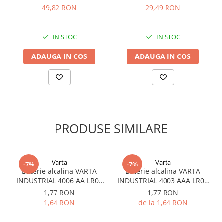
1 buc
550mAh, 3000 cicluri, bl 2
49,82 RON
29,49 RON
buc, BK-4LCCE/2BE
IN STOC
IN STOC
ADAUGA IN COS
ADAUGA IN COS
PRODUSE SIMILARE
Varta
Varta
-7%
-7%
Baterie alcalina VARTA
Baterie alcalina VARTA
INDUSTRIAL 4006 AA LR06
INDUSTRIAL 4003 AAA LR03
1.5V bulk
1.5V
1,77 RON
1,77 RON
1,64 RON
de la 1,64 RON