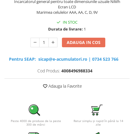
Incarcatorul general pentru toate dimensiunile uzuale NiMh
Ecran LCD
Marimea celulelor AAA, AA, C, D, 9V
IN STOC
Durata de livrare:
1
ADAUGA IN COS
Pentru SEAP:
sicap@e-acumulatori.ro
|
0734 523 766
Cod Produs:
4008496988334
Adauga la Favorite
Peste 4000 de produse de la peste
Retur simplu și rapid în până la 14
300 de mărci
zile