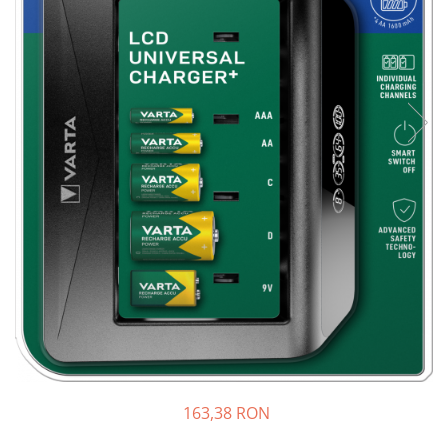
Sisteme de management (BMS)
Redresoare, incarcatoare si testere
Redresoare auto, moto, barci si
stationare
163,38 RON