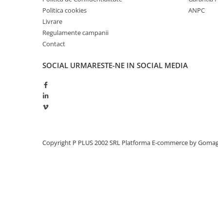
Politica cookies
ANPC
Panouri portabile
Livrare
Racire/Incalzire
Regulamente campanii
Statii energie portabile
Contact
Diverse
SOCIAL
URMARESTE-NE IN SOCIAL MEDIA
Electrice
Intrerupatoare si prize
Dulapuri pentru cablare
structurata
Sigurante
Tablouri electrice
Copyright P PLUS 2002 SRL
Platforma E-commerce by Goma
Lumina (Becuri si Lanterne)
Laptop & PC accesorii, baterii,
cabluri USB, prelungitoare USB
Cablu de date si Adaptoare
Solutii solare portabile
Lichidare de stoc