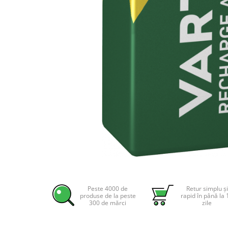
Incarcatoare acumulatori
Panouri fotovoltaice si accesorii
Panouri fotovoltaice
Sisteme prindere panouri
fotovoltaice
Accesorii
Invertoare
Invertoare Hibrid
Invertoare On-grid
Invertoare Off-grid
Controlere solare
MPPT
Distribuie
pe
PWM
Facebook
Peste 4000 de
Retur simplu și
Convertoare de tensiune
produse de la peste
rapid în până la 
300 de mărci
zile
Sisteme de stocare energie
LiFePO4