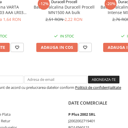
a
Duracell Procell
Durace
-12%
-20%
lina VARTA
Baterie alcalina Duracell Procell
Baterie alcali
03 AAA LR03
MN1500 AA bulk
Intense M
V
la 1,64 RON
2,51 RON
2,22 RON
2,76 R
STOC
IN STOC
NTE
ADAUGA IN COS
ADAUGA I
Sunt de acord cu prelucrarea datelor conform
Politicii de confidențialitate
DATE COMERCIALE
 Plata
P Plus 2002 SRL
e Retur
J2002002719401
Produselor
RO14560121