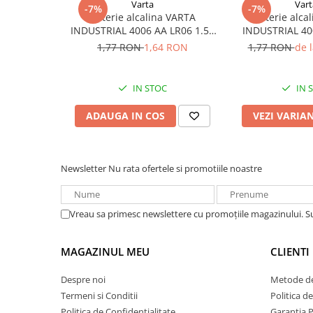
Varta
Vart
-7%
-7%
Redresoare, incarcatoare si testere
Baterie alcalina VARTA
Baterie alca
INDUSTRIAL 4006 AA LR06 1.5V
INDUSTRIAL 40
Redresoare auto, moto, barci si
bulk
1.5
1,77 RON
1,64 RON
1,77 RON
de 
stationare
Surse UPS
UPS pentru centrale termice si
IN STOC
IN 
sisteme de urgenta - acumulator
extern
ADAUGA IN COS
VEZI VARIA
UPS Calculatoare si Servere
UPS Trifazat
Stabilizatoare Tensiune
Newsletter
Nu rata ofertele si promotiile noastre
PDUs unitati de distributie a
energiei electrice
Vreau sa primesc newslettere cu promoțiile magazinului. 
Cabinete baterii
Acumulatori UPS
MAGAZINUL MEU
CLIENTI
Drumetii / Camping
Despre noi
Metode de
Accesorii
Termeni si Conditii
Politica d
Frigidere portabile
Politica de Confidentialitate
Garantia 