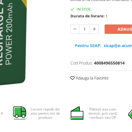
IN STOC
Durata de livrare:
1
ADAUG
Pentru SEAP:
sicap@e-acum
Cod Produs:
4008496550814
Adauga la Favorite
Livrare rapidă din
Plătești așa cum
14
stoc pentru mii de
dorești, prin card,
produse
ramburs sau OP