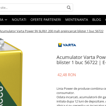
ARA
NOUTATI
OFERTE PARTENERI
MENTENANTA
BLOG
Acumulator Varta Power 9V 6LR61 200 mah preincarcat blister 1 buc 56722
Acumulator Varta Pow
blister 1 buc 56722 | 
42,48 RON
Linia Power de produse combina cel
consumator.
Odata incarcati, acumulatorii din g
initiala dupa 12 luni de depozitare.
zilnica si nu necesita un incarcator s