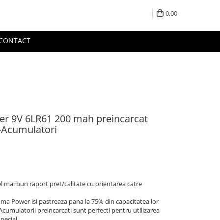
0,00
CONTACT
er 9V 6LR61 200 mah preincarcat
E-Acumulatori
 mai bun raport pret/calitate cu orientarea catre
ama Power isi pastreaza pana la 75% din capacitatea lor
 Acumulatorii preincarcati sunt perfecti pentru utilizarea
pecial.