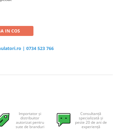
A IN COS
ulatori.ro
|
0734 523 766
Importator și
Consultanță
distribuitor
specializată și
autorizat pentru
peste 20 de ani de
sute de branduri
experiență