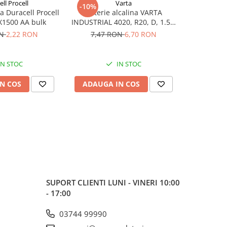
ll Procell
Varta
Du
-10%
-20%
na Duracell Procell
Baterie alcalina VARTA
Baterie alc
X1500 AA bulk
INDUSTRIAL 4020, R20, D, 1.5V,
Intense
bulk
ON
2,22 RON
7,47 RON
6,70 RON
2,76
IN STOC
IN STOC
N COS
ADAUGA IN COS
ADAUG
SUPORT CLIENTI
LUNI - VINERI 10:00
- 17:00
03744 99990