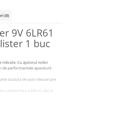
uri
(0)
er 9V 6LR61
ister 1 buc
ridicate. Cu ajutorul noilor
m de performantele aparaturii
foarte scazuta de auto-descarcare
 camere foto si blituri, dar si
.
 de depozitare (fara a fi