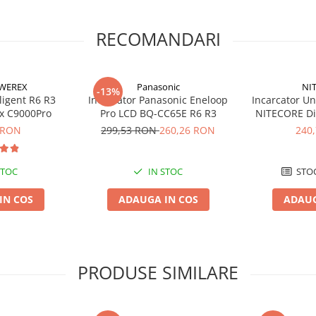
RECOMANDARI
WEREX
Panasonic
NI
-13%
prima data. Sistemul NiMH are o
ligent R6 R3
Incarcator Panasonic Eneloop
Incarcator Un
hnologii NiCd. Procesul de
x C9000Pro
Pro LCD BQ-CC65E R6 R3
NITECORE Di
 acumulatorii nu contin plumb sau
adap
 RON
299,53 RON
260,26 RON
240
STOC
IN STOC
STOC
IN COS
ADAUGA IN COS
ADAUG
PRODUSE SIMILARE