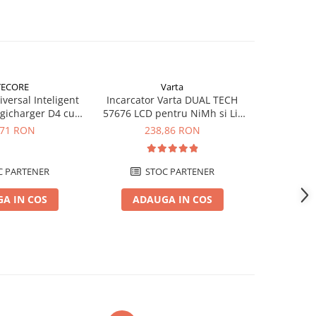
TECORE
Varta
iversal Inteligent
Incarcator Varta DUAL TECH
Incarcator
gicharger D4 cu
57676 LCD pentru NiMh si Li-
NITECORE 
tor auto
Ion
a
,71 RON
238,86 RON
2
 PARTENER
STOC PARTENER
A IN COS
ADAUGA IN COS
ADA