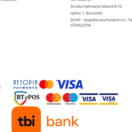
Strada Hatmanul Arbore 8-10
sector 1, Bucuresti
SICAP - sicap@e-acumulatori.ro ; Te
0734523766
g