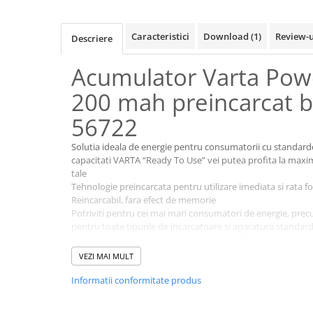
Pachete complete stocare energie
Sisteme de Stocare Comerciale
Caracteristici
Download (1)
Review-
Descriere
Sisteme fotovoltaice complete
Acumulator Varta Pow
Sisteme fotovoltaice de putere
mica (rulota/caravan/case de
200 mah preincarcat bl
vacanta)
Sisteme fotovoltaice profesionale
56722
Pachete sisteme fotovoltaice
Solutia ideala de energie pentru consumatorii cu standarde 
Statii de incarcare vehicule
capacitati VARTA “Ready To Use” vei putea profita la maxi
electrice
tale
Statii de incarcare
Tehnologie preincarcata pentru utilizare imediata si rata 
Reincarcabil, fara efect de memorie
Cabluri de incarcare vehicule
Potriviti pentru cei mai mari consumatori de energie, precum
electrice
pentru toate tipurile de incarcatoare si aparatura standard
Raman incarcati in proportie de pana la 75% dupa 12 de luni
Prize de incarcare vehicule
utilizati)
electrice
VEZI MAI MULT
Accesorii
Detalii
Informatii conformitate produs
Tip VARTA 56722
Turbine eoliene pentru casă
Dimensiune 9V(6LR61)