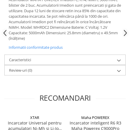
Acumulatori VRLA AGM/GEL /
blister de 2 buc. Acumulatorii Imedion sunt preincarcati şi gata de
Tractiune / LiFePo4
utilizare. Dupa 12 luni de stocare retin inca 85% din capacitate din
Baterii si acumulatori gel si VRLA
capacitatea incarcata. Se pot reîncărca până la 1000 de ori.
6-12 V
Acumulatorii Imedion pot fi reîncărcati în orice încărcătoare
NiMH. Model: MHRDC2 Dimensiune Baterie: C Voltaj: 1.2V
Baterii si acumulatori AGM VRLA
Capacitate: 5000mAh Dimensiuni: 25.8mm (diametru) x 49.5mm
de 6-12 V
(înălţime)
Acumulatori Moto, ATV
Informatii conformitate produs
GEL
Caracteristici
AGM
Li-Ion
Review-uri
(0)
SLA AGM (Sealed Lead Acid)
Deep Cycle - Tractiune/Semi-
Tractiune
RECOMANDARI
Marine & Caravan
APC
Pachete acumulatori VRLA
XTAR
Maha POWEREX
Incarcator Universal pentru
Incarcator inteligent R6 R3
Sisteme de management (BMS)
acumulatori Ni-Mh si Li-Ion
Maha Powerex C9000Pro