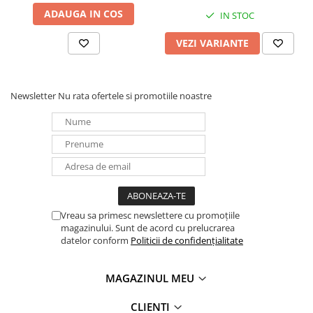
ADAUGA IN COS
IN STOC
Panouri portabile
Racire/Incalzire
VEZI VARIANTE
Statii energie portabile
Diverse
Newsletter
Nu rata ofertele si promotiile noastre
Electrice
Intrerupatoare si prize
Dulapuri pentru cablare
structurata
Sigurante
Tablouri electrice
Lumina (Becuri si Lanterne)
Vreau sa primesc newslettere cu promoțiile
magazinului. Sunt de acord cu prelucrarea
Laptop & PC accesorii, baterii,
datelor conform
Politicii de confidențialitate
cabluri USB, prelungitoare USB
Cablu de date si Adaptoare
MAGAZINUL MEU
Solutii solare portabile
Lichidare de stoc
CLIENTI