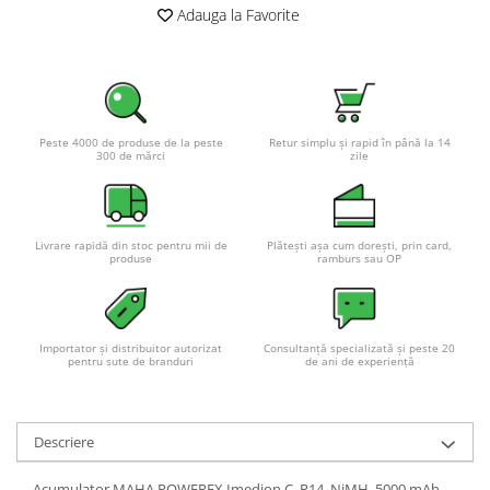
Adauga la Favorite
Pachete complete stocare energie
Sisteme de Stocare Comerciale
Sisteme fotovoltaice complete
Sisteme fotovoltaice de putere
mica (rulota/caravan/case de
Peste 4000 de produse de la peste
Retur simplu și rapid în până la 14
300 de mărci
zile
vacanta)
Sisteme fotovoltaice profesionale
Pachete sisteme fotovoltaice
Statii de incarcare vehicule
Livrare rapidă din stoc pentru mii de
Plătești așa cum dorești, prin card,
produse
ramburs sau OP
electrice
Statii de incarcare
Cabluri de incarcare vehicule
electrice
Importator și distribuitor autorizat
Consultanță specializată și peste 20
pentru sute de branduri
de ani de experiență
Prize de incarcare vehicule
electrice
Accesorii
Descriere
Turbine eoliene pentru casă
Acumulator MAHA POWEREX Imedion C, R14, NiMH, 5000 mAh,