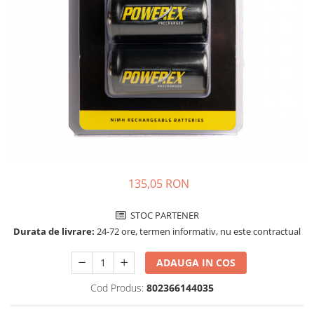
Incarcatoare acumulatori
Panouri fotovoltaice si accesorii
Panouri fotovoltaice
Sisteme prindere panouri
fotovoltaice
Accesorii
Invertoare
Invertoare Hibrid
Invertoare On-grid
135,05 RON
Invertoare Off-grid
Controlere solare
STOC PARTENER
MPPT
Durata de livrare:
24-72 ore, termen informativ, nu este contractual
PWM
ADAUGA IN COS
Convertoare de tensiune
Sisteme de stocare energie
Cod Produs:
802366144035
LiFePO4