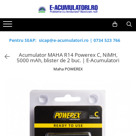
Toate Produsele
Reduceri de vara
Acumulatori, Baterii si Incarcatoare
Cabluri
Uzuale
Pentru SEAP:
sicap@e-acumulatori.ro
|
0734 523 766
Acumulatori
Baterii
Diverse
Acumulator MAHA R14 Powerex C, NiMH,
Baterii alcaline
Prelungitoare
5000 mAh, blister de 2 buc. | E-Acumulatori
Baterii litiu
Panouri fotovoltaice
Maha POWEREX
Zinc-Carbon
Sisteme de prindere
Baterii rotunde argint
Invertoare
Baterii auditive
Statii de incarcare EV
Accesorii baterii
UPS
Baterii Industriale
Acumulatori
Ni-MH
Li-Ion