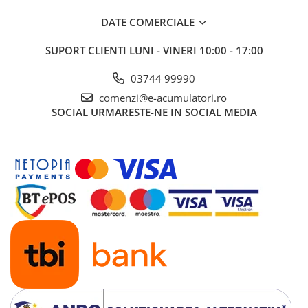
UPS
DATE COMERCIALE
Acumulatori
SUPORT CLIENTI
LUNI - VINERI 10:00 - 17:00
Diverse
Invertoare
03744 99990
Sisteme de prindere
comenzi@e-acumulatori.ro
SOCIAL
URMARESTE-NE IN SOCIAL MEDIA
Statii de incarcare EV
OUTLET
Pompe de caldura