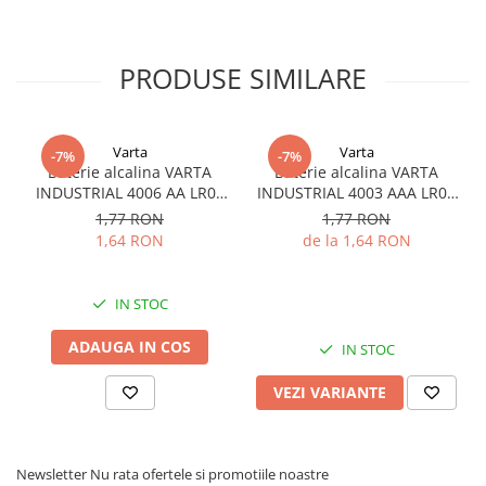
PRODUSE SIMILARE
Varta
Varta
-7%
-7%
Baterie alcalina VARTA
Baterie alcalina VARTA
INDUSTRIAL 4006 AA LR06
INDUSTRIAL 4003 AAA LR03
1.5V bulk
1.5V
1,77 RON
1,77 RON
1,64 RON
de la 1,64 RON
IN STOC
ADAUGA IN COS
IN STOC
VEZI VARIANTE
Newsletter
Nu rata ofertele si promotiile noastre