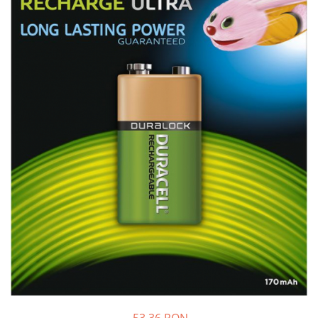
Sisteme de management (BMS)
Redresoare, incarcatoare si testere
Redresoare auto, moto, barci si
stationare
53,36 RON