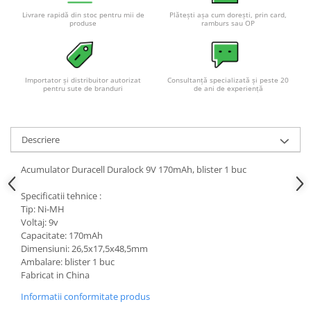
Livrare rapidă din stoc pentru mii de
Plătești așa cum dorești, prin card,
produse
ramburs sau OP
Importator și distribuitor autorizat
Consultanță specializată și peste 20
pentru sute de branduri
de ani de experiență
Descriere
Acumulator Duracell Duralock 9V 170mAh, blister 1 buc
Specificatii tehnice :
Tip: Ni-MH
Voltaj: 9v
Capacitate: 170mAh
Dimensiuni: 26,5x17,5x48,5mm
Ambalare: blister 1 buc
Fabricat in China
Informatii conformitate produs