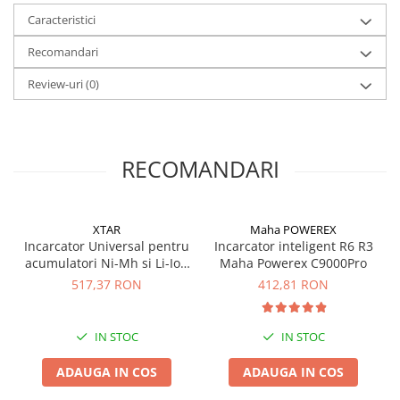
Caracteristici
Recomandari
Review-uri
(0)
RECOMANDARI
XTAR
Maha POWEREX
Incarcator Universal pentru
Incarcator inteligent R6 R3
acumulatori Ni-Mh si Li-Ion
Maha Powerex C9000Pro
Xtar VP4 Plus Dragon
517,37 RON
412,81 RON
IN STOC
IN STOC
ADAUGA IN COS
ADAUGA IN COS