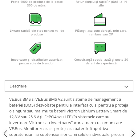
Peste 4000 de produse de la peste
Retur simplu și rapid în până la 14
300 de mărci
zile
Livrare rapidă din stoc pentru mii de
Plătești așa cum dorești, prin card,
produse
ramburs sau OP
Importator și distribuitor autorizat
Consultanță specializată și peste 20
pentru sute de branduri
de ani de experiență
Descriere
VE.Bus BMS si VE.Bus BMS V2 sunt sisteme de management a
bateriei (BMS) dezvoltate pentru a interfata cu si pentru a proteja
o singura sau mai multe baterii Victron Lithium Battery Smart de
12,8 V sau 25,6 V (LiFePO4 sau LFP) în sistemele care au
invertoare Victron sau invertoare/încarcatoare cu comunicare
VE.Bus. Monitorizeaza si protejeaza bateriile împotriva
supratensiunii si subtensiunii oricarei celule individuale, precum