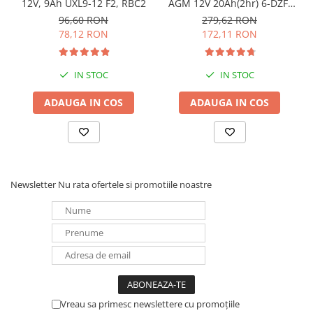
12V, 9Ah UXL9-12 F2, RBC2
AGM 12V 20Ah(2hr) 6-DZF-
opriri a sistemului.
20 / 6-DZM-20 pentru
96,60 RON
279,62 RON
biciclete electrice
78,12 RON
172,11 RON
IN STOC
IN STOC
ADAUGA IN COS
ADAUGA IN COS
Newsletter
Nu rata ofertele si promotiile noastre
Vreau sa primesc newslettere cu promoțiile