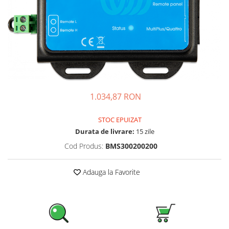
Sisteme de management (BMS)
Redresoare, incarcatoare si testere
Redresoare auto, moto, barci si
stationare
1.034,87 RON
STOC EPUIZAT
Durata de livrare:
15 zile
Cod Produs:
BMS300200200
Adauga la Favorite