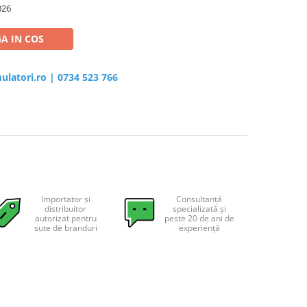
026
A IN COS
ulatori.ro
|
0734 523 766
Importator și
Consultanță
distribuitor
specializată și
autorizat pentru
peste 20 de ani de
sute de branduri
experiență