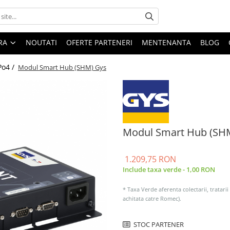
ARA
NOUTATI
OFERTE PARTENERI
MENTENANTA
BLOG
Po4 /
Modul Smart Hub (SHM) Gys
Modul Smart Hub (SHM
1.209,75 RON
Include taxa verde - 1,00 RON
* Taxa Verde aferenta colectarii, tratarii
achitata catre Romec).
STOC PARTENER