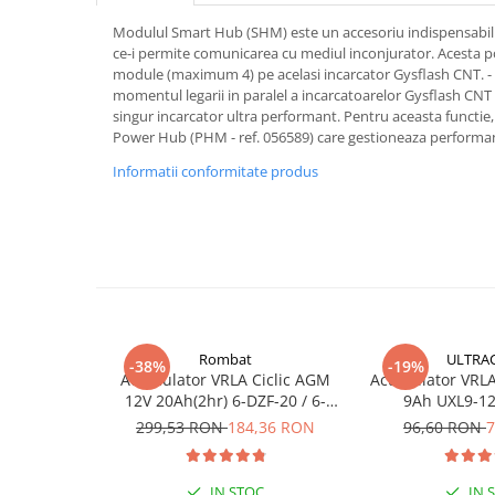
Pachete complete stocare energie
Modulul Smart Hub (SHM) este un accesoriu indispensabil a
ce-i permite comunicarea cu mediul inconjurator. Acesta p
Sisteme de Stocare Comerciale
module (maximum 4) pe acelasi incarcator Gysflash CNT. 
Sisteme fotovoltaice complete
momentul legarii in paralel a incarcatoarelor Gysflash CNT 
singur incarcator ultra performant. Pentru aceasta functie,
Sisteme fotovoltaice de putere
Power Hub (PHM - ref. 056589) care gestioneaza performan
mica (rulota/caravan/case de
vacanta)
Informatii conformitate produs
Sisteme fotovoltaice profesionale
Pachete sisteme fotovoltaice
Statii de incarcare vehicule
electrice
Statii de incarcare
Cabluri de incarcare vehicule
electrice
Rombat
ULTRA
-38%
-19%
Acumulator VRLA Ciclic AGM
Acumulator VRLA 
Prize de incarcare vehicule
12V 20Ah(2hr) 6-DZF-20 / 6-
9Ah UXL9-12
electrice
DZM-20 pentru biciclete
299,53 RON
184,36 RON
96,60 RON
7
Accesorii
electrice
Turbine eoliene pentru casă
IN STOC
IN 