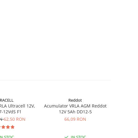
RACELL
Reddot
-26%
LA Ultracell 12V,
Acumulator VRLA AGM Reddot
Acumulator
7-12VdS F1
12V 5Ah DD12-5
3.
ON
62,50 RON
66,09 RON
37,62
IN STOC
IN STOC