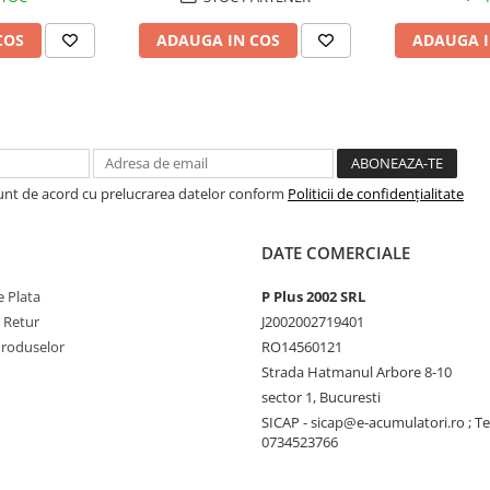
COS
ADAUGA IN COS
ADAUGA I
Sunt de acord cu prelucrarea datelor conform
Politicii de confidențialitate
DATE COMERCIALE
 Plata
P Plus 2002 SRL
e Retur
J2002002719401
Produselor
RO14560121
Strada Hatmanul Arbore 8-10
sector 1, Bucuresti
SICAP - sicap@e-acumulatori.ro ; Te
0734523766