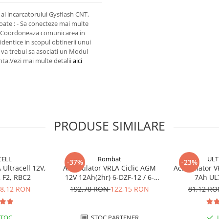
l incarcatorului Gysflash CNT,
oate : - Sa conecteze mai multe
- Coordoneaza comunicarea in
identice in scopul obtinerii unui
 va trebui sa asociati un Modul
ta.Vezi mai multe detalii
aici
PRODUSE SIMILARE
CELL
Rombat
ULT
-37%
-23%
Ultracell 12V,
Acumulator VRLA Ciclic AGM
Acumulator VR
 F2, RBC2
12V 12Ah(2hr) 6-DZF-12 / 6-
7Ah UL
DZM-12 pentru biciclete
8,12 RON
192,78 RON
122,15 RON
81,12 R
electrice M5, prindere cu surub
STOC
STOC PARTENER