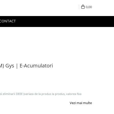
0,00
CONTACT
) Gys | E-Acumulatori
 si eliminarii DEEE (variaza de la produs la produs, valorea fixa
Vezi mai multe