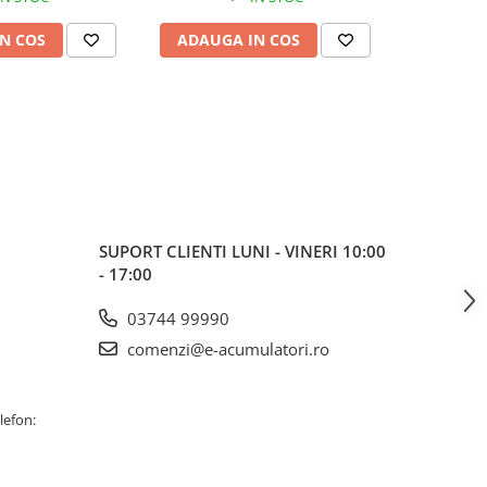
N COS
ADAUGA IN COS
ADAUG
SUPORT CLIENTI
LUNI - VINERI 10:00
- 17:00
03744 99990
comenzi@e-acumulatori.ro
lefon: