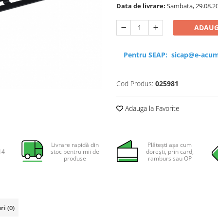
Data de livrare:
Sambata, 29.08.2
ADAUG
Pentru SEAP:
sicap@e-acum
Cod Produs:
025981
Adauga la Favorite
Livrare rapidă din
Plătești așa cum
14
stoc pentru mii de
dorești, prin card,
produse
ramburs sau OP
uri
(0)