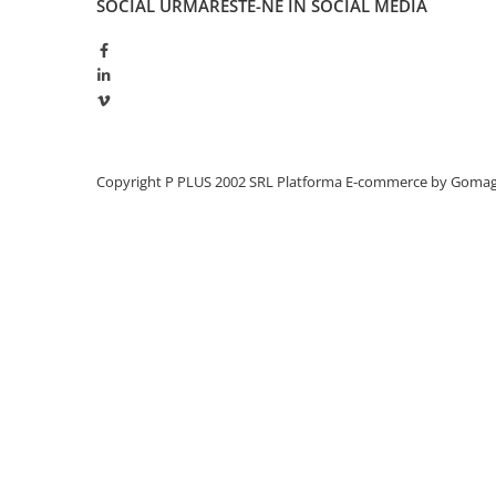
SOCIAL
URMARESTE-NE IN SOCIAL MEDIA
Redresoare, incarcatoare si testere
Redresoare auto, moto, barci si
stationare
Surse UPS
UPS pentru centrale termice si
sisteme de urgenta - acumulator
Copyright P PLUS 2002 SRL
Platforma E-commerce by Goma
extern
UPS Calculatoare si Servere
UPS Trifazat
Stabilizatoare Tensiune
PDUs unitati de distributie a
energiei electrice
Cabinete baterii
Acumulatori UPS
Drumetii / Camping
Accesorii
Frigidere portabile