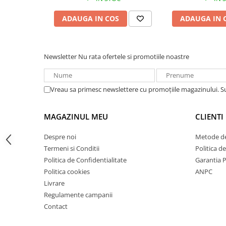
Acumulatori VRLA AGM/GEL /
Tractiune / LiFePo4
ADAUGA IN COS
ADAUGA IN 
Baterii si acumulatori gel si VRLA
6-12 V
Baterii si acumulatori AGM VRLA
Newsletter
Nu rata ofertele si promotiile noastre
de 6-12 V
Acumulatori Moto, ATV
Vreau sa primesc newslettere cu promoțiile magazinului. 
GEL
AGM
MAGAZINUL MEU
CLIENTI
Li-Ion
SLA AGM (Sealed Lead Acid)
Despre noi
Metode de
Deep Cycle - Tractiune/Semi-
Termeni si Conditii
Politica d
Tractiune
Politica de Confidentialitate
Garantia 
Politica cookies
ANPC
Marine & Caravan
Livrare
APC
Regulamente campanii
Pachete acumulatori VRLA
Contact
Sisteme de management (BMS)