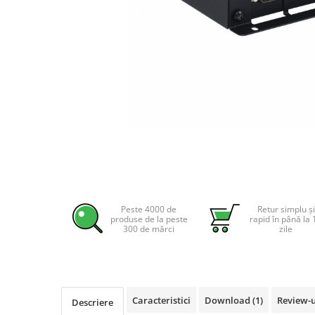
Incarcatoare acumulatori
Panouri fotovoltaice si accesorii
Panouri fotovoltaice
Sisteme prindere panouri
fotovoltaice
Accesorii
Invertoare
Distribuie
Invertoare Hibrid
pe
Invertoare On-grid
Facebook
Invertoare Off-grid
Controlere solare
Peste 4000 de
Retur simplu și
produse de la peste
rapid în până la 
MPPT
300 de mărci
zile
PWM
Convertoare de tensiune
Sisteme de stocare energie
Caracteristici
Download (1)
Review-
Descriere
LiFePO4