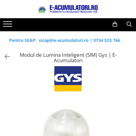
Acumulatori, Baterii si Incarcatoare Uzuale
Panouri fotovoltaice si accesorii
Invertoare
Controlere solare
Sisteme de stocare energie
Sisteme fotovoltaice complete
Statii de incarcare vehicule electrice
Acumulatori VRLA AGM/GEL / Tractiune / LiFePo4
Surse UPS
Drumetii / Camping
Diverse
Lichidare de stoc
Reduceri de vara
Baterii
Panouri fotovoltaice
Invertoare Hibrid
MPPT
LiFePO4
Sisteme fotovoltaice de putere
Statii de incarcare
Baterii si acumulatori gel si VRLA
UPS pentru centrale termice si
Accesorii
Electrice
UPS
Cabluri
mica (rulota/caravan/case de
6-12 V
sisteme de urgenta - acumulator
Baterii alcaline
Sisteme prindere panouri
Invertoare On-grid
PWM
Pachete complete stocare energie
Cabluri de incarcare vehicule
Frigidere portabile
Intrerupatoare si prize
Acumulatori
Pentru SEAP:
sicap@e-acumulatori.ro
|
0734 523 766
Acumulatori
vacanta)
extern
fotovoltaice
Sisteme fotovoltaice profesionale
electrice
Baterii si acumulatori AGM VRLA
UPS Calculatoare si Servere
Baterii litiu
Dulapuri pentru cablare
Invertoare Off-grid
Sisteme de Stocare Comerciale
Panouri portabile
Diverse
Diverse
de 6-12 V
structurata
Modul de Lumina Inteligent (SlM) Gys | E-
Accesorii
Pachete sisteme fotovoltaice
Prize de incarcare vehicule
UPS Trifazat
Zinc-Carbon
Prelungitoare
Racire/Incalzire
Invertoare
Acumulatori
electrice
Acumulatori Moto, ATV
Sigurante
Baterii rotunde argint
Stabilizatoare Tensiune
Panouri fotovoltaice
Statii energie portabile
Sisteme de prindere
Tablouri electrice
Accesorii
GEL
Baterii auditive
Sisteme de prindere
PDUs unitati de distributie a
Lumina (Becuri si Lanterne)
Statii de incarcare EV
AGM
Accesorii baterii
energiei electrice
Invertoare
Li-Ion
Laptop & PC accesorii, baterii,
Baterii Industriale
Statii de incarcare EV
Cabinete baterii
cabluri USB, prelungitoare USB
SLA AGM (Sealed Lead Acid)
Acumulatori
UPS
Acumulatori UPS
Deep Cycle - Tractiune/Semi-
Cablu de date si Adaptoare
Ni-MH
Tractiune
Solutii solare portabile
Li-Ion
Marine & Caravan
Incarcatoare acumulatori
APC
Pachete acumulatori VRLA