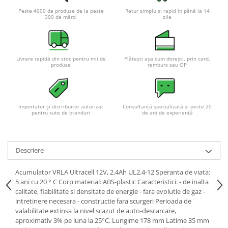
Pachete complete stocare energie
Peste 4000 de produse de la peste
Retur simplu și rapid în până la 14
300 de mărci
zile
Sisteme de Stocare Comerciale
Sisteme fotovoltaice complete
Sisteme fotovoltaice de putere
Livrare rapidă din stoc pentru mii de
Plătești așa cum dorești, prin card,
mica (rulota/caravan/case de
produse
ramburs sau OP
vacanta)
Sisteme fotovoltaice profesionale
Pachete sisteme fotovoltaice
Importator și distribuitor autorizat
Consultanță specializată și peste 20
Statii de incarcare vehicule
pentru sute de branduri
de ani de experiență
electrice
Statii de incarcare
Descriere
Cabluri de incarcare vehicule
electrice
Acumulator VRLA Ultracell 12V, 2.4Ah UL2.4-12 Speranta de viata:
Prize de incarcare vehicule
5 ani cu 20 ° C Corp material: ABS-plastic Caracteristici: - de inalta
electrice
calitate, fiabilitate si densitate de energie - fara evolutie de gaz -
intretinere necesara - constructie fara scurgeri Perioada de
Accesorii
valabilitate extinsa la nivel scazut de auto-descarcare,
Turbine eoliene pentru casă
aproximativ 3% pe luna la 25°C. Lungime 178 mm Latime 35 mm