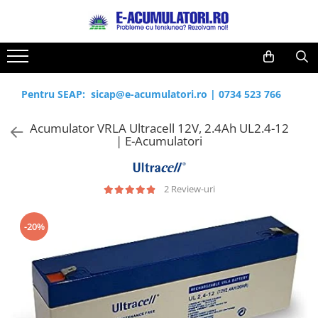
Toate Produsele
Reduceri de vara
Acumulatori, Baterii si Incarcatoare
Cabluri
Uzuale
Pentru SEAP:
sicap@e-acumulatori.ro
|
0734 523 766
Acumulatori
Baterii
Diverse
Acumulator VRLA Ultracell 12V, 2.4Ah UL2.4-12
Baterii alcaline
Prelungitoare
| E-Acumulatori
Baterii litiu
Panouri fotovoltaice
Zinc-Carbon
Sisteme de prindere
Baterii rotunde argint
Invertoare
2 Review-uri
Baterii auditive
Statii de incarcare EV
Accesorii baterii
UPS
-20%
Baterii Industriale
Acumulatori
Ni-MH
Li-Ion