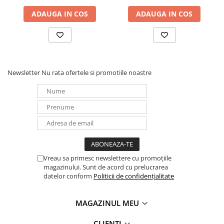
Redresoare, incarcatoare si testere
ADAUGA IN COS
ADAUGA IN COS
Redresoare auto, moto, barci si
stationare
Surse UPS
UPS pentru centrale termice si
Newsletter
Nu rata ofertele si promotiile noastre
sisteme de urgenta - acumulator
extern
UPS Calculatoare si Servere
UPS Trifazat
Stabilizatoare Tensiune
PDUs unitati de distributie a
energiei electrice
Vreau sa primesc newslettere cu promoțiile
Cabinete baterii
magazinului. Sunt de acord cu prelucrarea
Acumulatori UPS
datelor conform
Politicii de confidențialitate
Drumetii / Camping
MAGAZINUL MEU
Accesorii
Frigidere portabile
CLIENTI