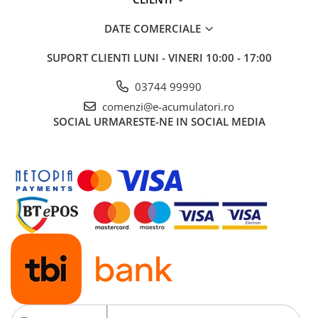
Panouri portabile
DATE COMERCIALE
Racire/Incalzire
SUPORT CLIENTI
LUNI - VINERI 10:00 - 17:00
Statii energie portabile
Diverse
03744 99990
Electrice
comenzi@e-acumulatori.ro
SOCIAL
URMARESTE-NE IN SOCIAL MEDIA
Intrerupatoare si prize
Dulapuri pentru cablare
structurata
Sigurante
Tablouri electrice
Lumina (Becuri si Lanterne)
Laptop & PC accesorii, baterii,
cabluri USB, prelungitoare USB
Cablu de date si Adaptoare
Solutii solare portabile
Lichidare de stoc