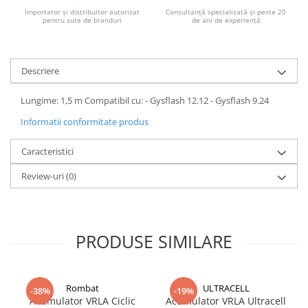
Importator și distribuitor autorizat
Consultanță specializată și peste 20
pentru sute de branduri
de ani de experiență
Descriere
Lungime: 1,5 m Compatibil cu: - Gysflash 12.12 - Gysflash 9.24
Informatii conformitate produs
Caracteristici
Review-uri
(0)
PRODUSE SIMILARE
Rombat
ULTRACELL
-38%
-19%
Acumulator VRLA Ciclic
Acumulator VRLA Ultracell