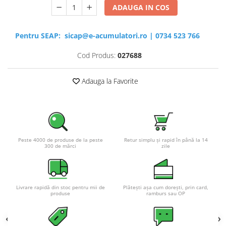
ADAUGA IN COS
Pentru SEAP:
sicap@e-acumulatori.ro
|
0734 523 766
Cod Produs:
027688
Adauga la Favorite
Peste 4000 de produse de la peste
Retur simplu și rapid în până la 14
300 de mărci
zile
Livrare rapidă din stoc pentru mii de
Plătești așa cum dorești, prin card,
produse
ramburs sau OP