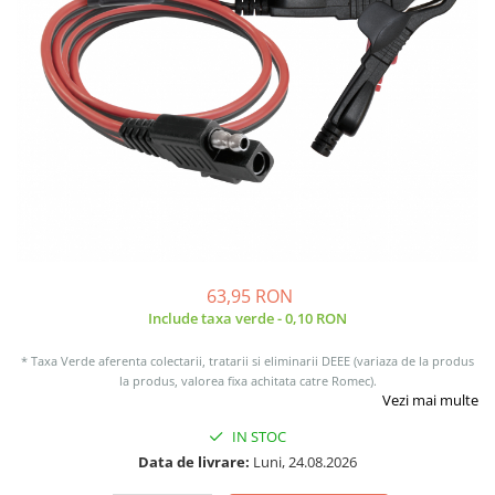
Sisteme de management (BMS)
Redresoare, incarcatoare si testere
Redresoare auto, moto, barci si
stationare
63,95 RON
Include taxa verde - 0,10 RON
* Taxa Verde aferenta colectarii, tratarii si eliminarii DEEE (variaza de la produs
la produs, valorea fixa achitata catre Romec).
Vezi mai multe
IN STOC
Data de livrare:
Luni, 24.08.2026