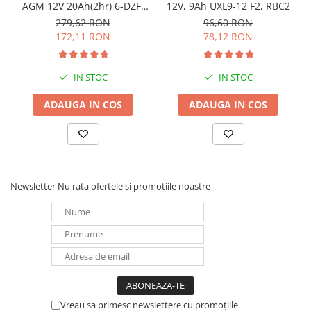
AGM 12V 20Ah(2hr) 6-DZF-
12V, 9Ah UXL9-12 F2, RBC2
20 / 6-DZM-20 pentru
279,62 RON
96,60 RON
biciclete electrice
172,11 RON
78,12 RON
IN STOC
IN STOC
ADAUGA IN COS
ADAUGA IN COS
Newsletter
Nu rata ofertele si promotiile noastre
Vreau sa primesc newslettere cu promoțiile