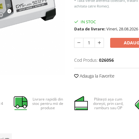
* Taxa Verde aferenta colectarii, tratarii
achitata catre Romec).
IN STOC
Data de livrare:
Vineri, 28.08.2026
ADAUG
Cod Produs:
026056
Adauga la Favorite
Livrare rapidă din
Plătești așa cum
14
stoc pentru mii de
dorești, prin card,
produse
ramburs sau OP