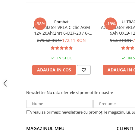
Dimensiuni: 30x29.2x10.5mm
Acumulatori VRLA AGM/GEL /
Greutate: 6.5kg
Tractiune / LiFePo4
Baterii si acumulatori gel si VRLA
Rombat
ULTRA
6-12 V
-38%
-19%
Acumulator VRLA Ciclic AGM
Acumulator VRLA 
Baterii si acumulatori AGM VRLA
12V 20Ah(2hr) 6-DZF-20 / 6-
9Ah UXL9-12
de 6-12 V
DZM-20 pentru biciclete
279,62 RON
172,11 RON
96,60 RON
7
electrice
Acumulatori Moto, ATV
GEL
IN STOC
IN 
AGM
ADAUGA IN COS
ADAUGA IN 
Li-Ion
SLA AGM (Sealed Lead Acid)
Deep Cycle - Tractiune/Semi-
Newsletter
Nu rata ofertele si promotiile noastre
Tractiune
Marine & Caravan
Vreau sa primesc newslettere cu promoțiile magazinului. 
APC
Pachete acumulatori VRLA
MAGAZINUL MEU
CLIENTI
Sisteme de management (BMS)