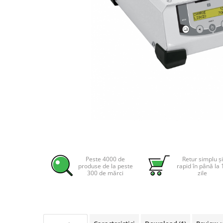
Incarcatoare acumulatori
Panouri fotovoltaice si accesorii
Panouri fotovoltaice
Sisteme prindere panouri
fotovoltaice
Accesorii
Invertoare
Invertoare Hibrid
Invertoare On-grid
Distribuie
Invertoare Off-grid
pe
Controlere solare
Facebook
Peste 4000 de
Retur simplu și
MPPT
produse de la peste
rapid în până la 
300 de mărci
zile
PWM
Convertoare de tensiune
Sisteme de stocare energie
LiFePO4