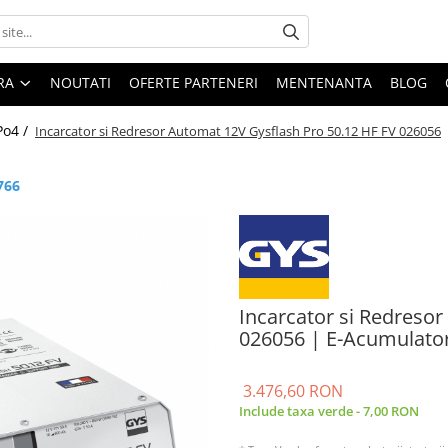
ARA
NOUTATI
OFERTE PARTENERI
MENTENANTA
BLOG
Po4 /
Incarcator si Redresor Automat 12V Gysflash Pro 50.12 HF FV 026056
766
Incarcator si Redreso
026056 | E-Acumulator
3.476,60 RON
Include taxa verde - 7,00 RON