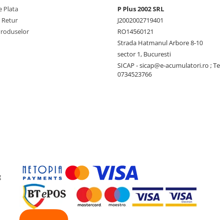
 Plata
P Plus 2002 SRL
e Retur
J2002002719401
Produselor
RO14560121
Strada Hatmanul Arbore 8-10
sector 1, Bucuresti
SICAP - sicap@e-acumulatori.ro ; Te
0734523766
g