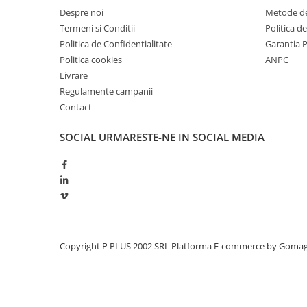
Redresoare, incarcatoare si testere
Despre noi
Metode de
Termeni si Conditii
Politica d
Redresoare auto, moto, barci si
Politica de Confidentialitate
Garantia 
stationare
Politica cookies
ANPC
Surse UPS
Livrare
UPS pentru centrale termice si
Regulamente campanii
sisteme de urgenta - acumulator
Contact
extern
UPS Calculatoare si Servere
SOCIAL
URMARESTE-NE IN SOCIAL MEDIA
UPS Trifazat
Stabilizatoare Tensiune
PDUs unitati de distributie a
energiei electrice
Cabinete baterii
Acumulatori UPS
Copyright P PLUS 2002 SRL
Platforma E-commerce by Goma
Drumetii / Camping
Accesorii
Frigidere portabile