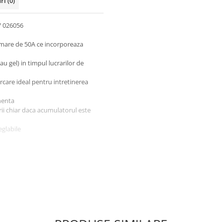
uri
(0)
V 026056
 mare de 50A ce incorporeaza
u gel) in timpul lucrarilor de
rcare ideal pentru intretinerea
nenta
ii chiar daca acumulatorul este
eglabile