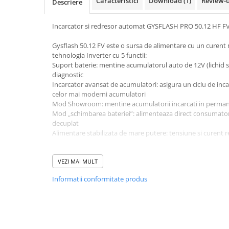
Caracteristici
Download (1)
Review-
Descriere
Pachete complete stocare energie
Sisteme de Stocare Comerciale
Incarcator si redresor automat GYSFLASH PRO 50.12 HF F
Sisteme fotovoltaice complete
Gysflash 50.12 FV este o sursa de alimentare cu un curent
Sisteme fotovoltaice de putere
tehnologia Inverter cu 5 functii:
mica (rulota/caravan/case de
Suport baterie: mentine acumulatorul auto de 12V (lichid sa
diagnostic
vacanta)
Sisteme fotovoltaice profesionale
Incarcator avansat de acumulatori: asigura un ciclu de inca
celor mai moderni acumulatori
Pachete sisteme fotovoltaice
Mod Showroom: mentine acumulatorii incarcati in perma
Statii de incarcare vehicule
Mod „schimbarea bateriei”: alimenteaza direct consumator
electrice
decuplat
Alimentare stabilizata de mare putere: tensiune si curent r
Statii de incarcare
Cabluri de incarcare vehicule
Specificatii tehnice:
electrice
Tensiune alimentare AC: 85-265V
VEZI MAI MULT
Consum maxim: 850W
Prize de incarcare vehicule
Informatii conformitate produs
Curent maxim incarcare: 50A
electrice
Tensiune nominala iesire: 12V
Capacitate recomandata acumulatori: 10-600Ah
Accesorii
Cabluri: 2x2.5m (10mm²)
Turbine eoliene pentru casă
Protectie IP: 21