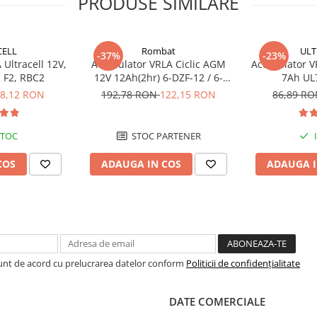
PRODUSE SIMILARE
CELL
Rombat
ULT
-37%
-23%
Ultracell 12V,
Acumulator VRLA Ciclic AGM
Acumulator VR
 F2, RBC2
12V 12Ah(2hr) 6-DZF-12 / 6-
7Ah UL
DZM-12 pentru biciclete
8,12 RON
192,78 RON
122,15 RON
86,89 R
electrice M5, prindere cu surub
STOC
STOC PARTENER
COS
ADAUGA IN COS
ADAUGA I
Sunt de acord cu prelucrarea datelor conform
Politicii de confidențialitate
DATE COMERCIALE