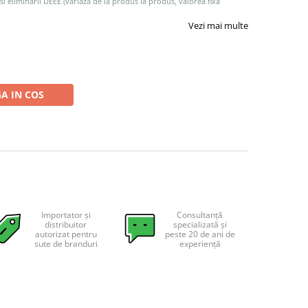
 si eliminarii DEEE (variaza de la produs la produs, valorea fixa
Vezi mai multe
A IN COS
Importator și
Consultanță
distribuitor
specializată și
autorizat pentru
peste 20 de ani de
sute de branduri
experiență