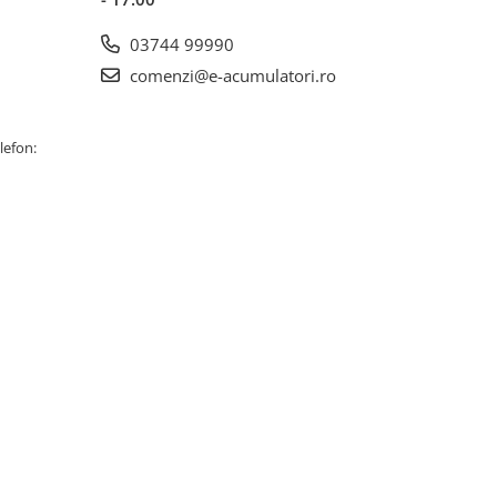
03744 99990
comenzi@e-acumulatori.ro
lefon: