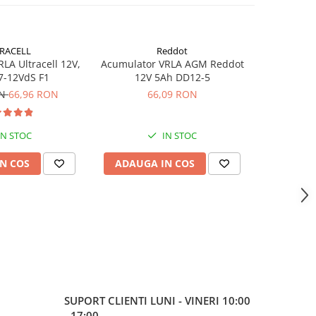
RACELL
Reddot
-26%
LA Ultracell 12V,
Acumulator VRLA AGM Reddot
Acumulator
7-12VdS F1
12V 5Ah DD12-5
3.
ON
66,96 RON
66,09 RON
37,62
IN STOC
IN STOC
N COS
ADAUGA IN COS
ADAUG
SUPORT CLIENTI
LUNI - VINERI 10:00
- 17:00