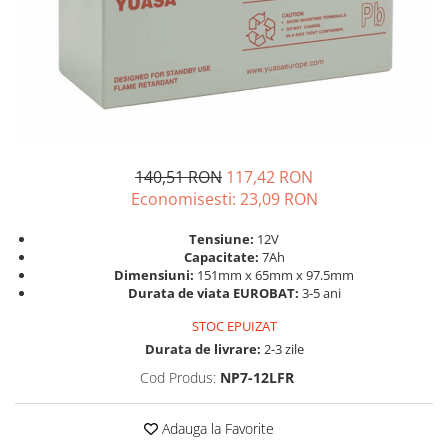
Sisteme de management (BMS)
Redresoare, incarcatoare si testere
Redresoare auto, moto, barci si
stationare
140,51 RON
117,42 RON
Economisesti:
23,09
RON
Tensiune:
12V
Capacitate:
7Ah
Dimensiuni:
151mm x 65mm x 97.5mm
Durata de viata EUROBAT:
3-5 ani
STOC EPUIZAT
Durata de livrare:
2-3 zile
Cod Produs:
NP7-12LFR
Adauga la Favorite