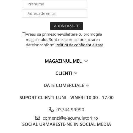
-Pachetul APC RBC59 are nevoie de 4 acumulatori 12V 7Ah
-Pachetul APC RBC27 are nevoie de 8 acumulator 12V 7Ah
-Pachetul APC RBC31 are nevoie de 4 acumulatori 12V 7Ah
-Pachetul APC RBC33 are nevoie de 2 acumulatori 12V 7Ah
-Pachetul APC RBC34 are nevoie de 4 acumulatori 12V 7Ah
-Pachetul APC RBC48 are nevoie de 2 acumulatori 12V 7Ah
-Pachetul APC RBC110 are nevoie de 1 acumulator 12V 7Ah
Vreau sa primesc newslettere cu promoțiile
magazinului. Sunt de acord cu prelucrarea
-Pachetul APC RBC105 are nevoie de 8 acumulatori 12V 7Ah
datelor conform
Politicii de confidențialitate
-Pachetul APC RBC109 are nevoie de 2 acumulatori 12V 7Ah
MAGAZINUL MEU
CLIENTI
DATE COMERCIALE
SUPORT CLIENTI
LUNI - VINERI 10:00 - 17:00
03744 99990
comenzi@e-acumulatori.ro
SOCIAL
URMARESTE-NE IN SOCIAL MEDIA