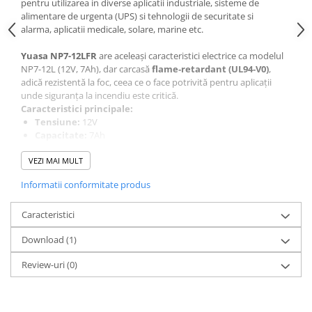
pentru utilizarea in diverse aplicatii industriale, sisteme de
alimentare de urgenta (UPS) si tehnologii de securitate si
alarma, aplicatii medicale, solare, marine etc.
Yuasa NP7-12LFR
are aceleași caracteristici electrice ca modelul
NP7-12L (12V, 7Ah), dar carcasă
flame‑retardant (UL94‑V0)
,
adică rezistentă la foc, ceea ce o face potrivită pentru aplicații
unde siguranța la incendiu este critică.
Caracteristici principale:
Tensiune:
12V
Capacitate:
7Ah
Tehnologie:
Plumb-acid
VEZI MAI MULT
Conectori:
Faston 6.3mm
Dimensiuni:
151mm x 65mm x 97.5mm
Informatii conformitate produs
Durata de viata EUROBAT:
3-5 ani
Greutate:
2.2kg
Caracteristici
Constructie:
Electrolit fixat in vata de fibra de sticla
Durata lunga de viata:
Grile de plumb-calciu pentru o
Download (1)
durata de viata superioara
Autodescarcare redusa:
Design cu supapa reglata pentru o
Review-uri
(0)
autodescarcare minima
Reincarcabil:
Recuperare buna dupa descarcare profunda
Acest acumulator poate fi instalat si operat in orice orientare, cu
exceptia pozitiei inversate permanent. Constructia si tehnica de