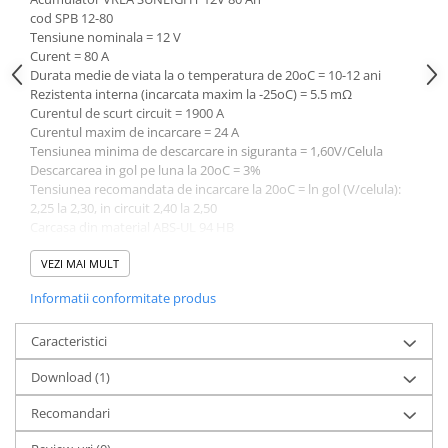
cod SPB 12-80
Tensiune nominala = 12 V
Curent = 80 A
Durata medie de viata la o temperatura de 20oC = 10-12 ani
Rezistenta interna (incarcata maxim la -25oC) = 5.5 mΩ
Curentul de scurt circuit = 1900 A
Curentul maxim de incarcare = 24 A
Tensiunea minima de descarcare in siguranta = 1,60V/Celula
Descarcarea in gol pe luna la 20oC = 3%
Tensiunea recomandata de incarcare la 20oC = ln gol (V/celula):
2,25 la 2,30, in circuit 2,40 la 2,50
Carcasa din material ABS-UL 94 HB
Tip Electrolit: acid sulfuric
Tip Electrozi / Alloy: Electrozi plati / Lead-Calcium-Tin Alloy
VEZI MAI MULT
Tip separator: Material din sticlă absorbanta
Informatii conformitate produs
Temperatura de functionare: de la -20 la +50oC
Timp de depozitare la 20oC: 9 Luni
Dimensiuni L x W x H ( Lungime x latime x inaltime cu tot cu
Caracteristici
borne) = 350x167x179 mm
Download (1)
Recomandari