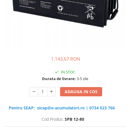
Sisteme de management (BMS)
Redresoare, incarcatoare si testere
Redresoare auto, moto, barci si
stationare
1.143,67 RON
IN STOC
Durata de livrare:
3-5 zile
ADAUGA IN COS
Pentru SEAP:
sicap@e-acumulatori.ro
|
0734 523 766
Cod Produs:
SPB 12-80