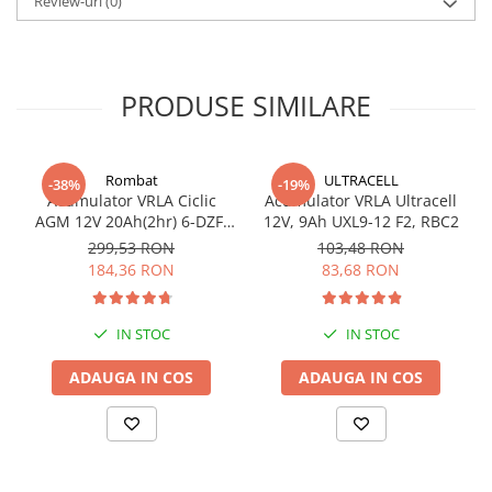
Review-uri
(0)
PRODUSE SIMILARE
Rombat
ULTRACELL
-38%
-19%
Acumulator VRLA Ciclic
Acumulator VRLA Ultracell
AGM 12V 20Ah(2hr) 6-DZF-
12V, 9Ah UXL9-12 F2, RBC2
20 / 6-DZM-20 pentru
299,53 RON
103,48 RON
biciclete electrice
184,36 RON
83,68 RON
IN STOC
IN STOC
ADAUGA IN COS
ADAUGA IN COS