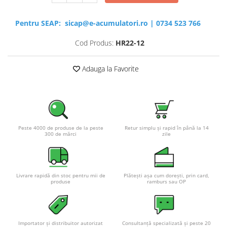
Pentru SEAP:
sicap@e-acumulatori.ro
|
0734 523 766
Cod Produs:
HR22-12
Adauga la Favorite
Peste 4000 de produse de la peste
Retur simplu și rapid în până la 14
300 de mărci
zile
Livrare rapidă din stoc pentru mii de
Plătești așa cum dorești, prin card,
produse
ramburs sau OP
Importator și distribuitor autorizat
Consultanță specializată și peste 20