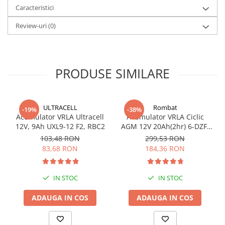
Curent maxim descarcare 300A
Caracteristici
Curent maxim incarcare 6A
Review-uri
(0)
Tip Terminale B1
Carcasa din material ABS 94
Tip electrolit Acid Sulfuric imbibat in vata minerala AGM
Valva regulatoare VRLA
Dimensiuni 181*76*166 mm
PRODUSE SIMILARE
Greutate 6500g
ULTRACELL
Rombat
-19%
-38%
Acumulator VRLA Ultracell
Acumulator VRLA Ciclic
12V, 9Ah UXL9-12 F2, RBC2
AGM 12V 20Ah(2hr) 6-DZF-
20 / 6-DZM-20 pentru
103,48 RON
299,53 RON
biciclete electrice
83,68 RON
184,36 RON
IN STOC
IN STOC
ADAUGA IN COS
ADAUGA IN COS