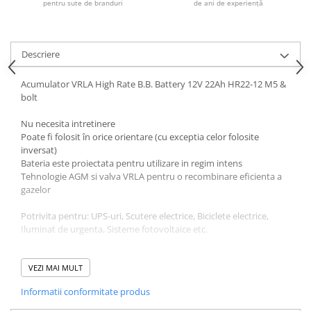
pentru sute de branduri
de ani de experiență
Descriere
Acumulator VRLA High Rate B.B. Battery 12V 22Ah HR22-12 M5 &
bolt
Nu necesita intretinere
Poate fi folosit în orice orientare (cu exceptia celor folosite
inversat)
Bateria este proiectata pentru utilizare in regim intens
Tehnologie AGM si valva VRLA pentru o recombinare eficienta a
gazelor
Potrivita pentru: UPS-uri, Scutere electrice, Biciclete electrice,
Iluminat de urgenta, Sisteme fotovoltaice etc.
Cod HR22-12
Tensiune nominala 12V
VEZI MAI MULT
Capacitate nominala @20hr 22Ah
Informatii conformitate produs
Durata medie de viata 5-8 ani
Rezistenta interna 9 mΩ