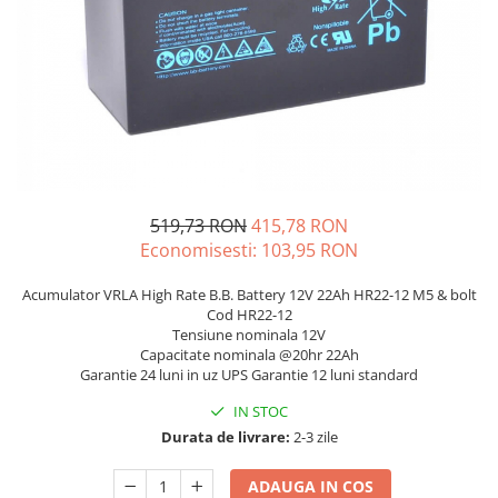
Sisteme de management (BMS)
Redresoare, incarcatoare si testere
Redresoare auto, moto, barci si
stationare
519,73 RON
415,78 RON
Economisesti:
103,95
RON
Acumulator VRLA High Rate B.B. Battery 12V 22Ah HR22-12 M5 & bolt
Cod HR22-12
Tensiune nominala 12V
Capacitate nominala @20hr 22Ah
Garantie 24 luni in uz UPS Garantie 12 luni standard
IN STOC
Durata de livrare:
2-3 zile
ADAUGA IN COS