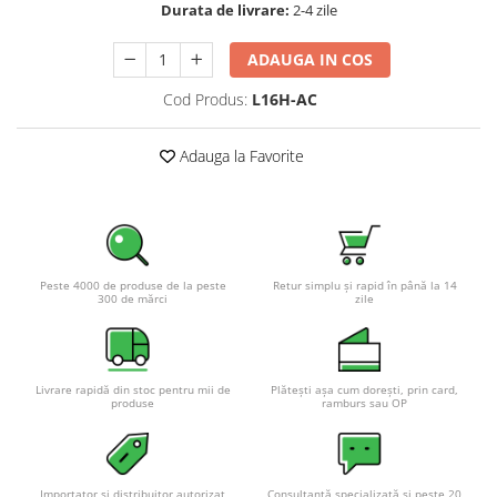
Durata de livrare:
2-4 zile
Pachete complete stocare energie
Sisteme de Stocare Comerciale
ADAUGA IN COS
Sisteme fotovoltaice complete
Cod Produs:
L16H-AC
Sisteme fotovoltaice de putere
mica (rulota/caravan/case de
Adauga la Favorite
vacanta)
Sisteme fotovoltaice profesionale
Pachete sisteme fotovoltaice
Statii de incarcare vehicule
electrice
Peste 4000 de produse de la peste
Retur simplu și rapid în până la 14
Statii de incarcare
300 de mărci
zile
Cabluri de incarcare vehicule
electrice
Prize de incarcare vehicule
Livrare rapidă din stoc pentru mii de
Plătești așa cum dorești, prin card,
produse
ramburs sau OP
electrice
Accesorii
Turbine eoliene pentru casă
Importator și distribuitor autorizat
Consultanță specializată și peste 20