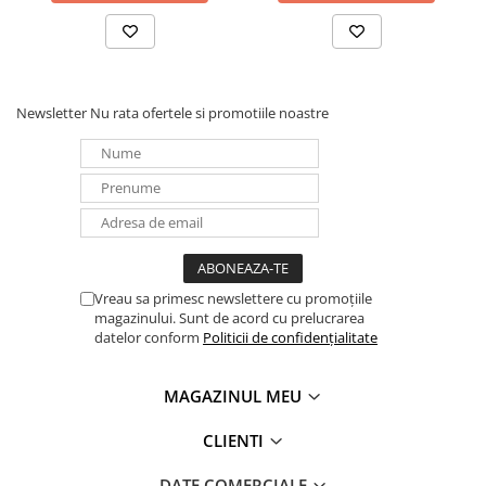
Panouri portabile
Racire/Incalzire
Statii energie portabile
Newsletter
Nu rata ofertele si promotiile noastre
Diverse
Electrice
Intrerupatoare si prize
Dulapuri pentru cablare
structurata
Sigurante
Tablouri electrice
Vreau sa primesc newslettere cu promoțiile
magazinului. Sunt de acord cu prelucrarea
Lumina (Becuri si Lanterne)
datelor conform
Politicii de confidențialitate
Laptop & PC accesorii, baterii,
cabluri USB, prelungitoare USB
MAGAZINUL MEU
Cablu de date si Adaptoare
Solutii solare portabile
CLIENTI
Lichidare de stoc
DATE COMERCIALE