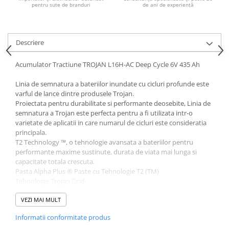
Acumulatori VRLA AGM/GEL /
pentru sute de branduri
de ani de experiență
Tractiune / LiFePo4
Baterii si acumulatori gel si VRLA
6-12 V
Descriere
Baterii si acumulatori AGM VRLA
de 6-12 V
Acumulator Tractiune TROJAN L16H-AC Deep Cycle 6V 435 Ah
Acumulatori Moto, ATV
Linia de semnatura a bateriilor inundate cu cicluri profunde este
varful de lance dintre produsele Trojan.
GEL
Proiectata pentru durabilitate si performante deosebite, Linia de
AGM
semnatura a Trojan este perfecta pentru a fi utilizata intr-o
Li-Ion
varietate de aplicatii in care numarul de cicluri este consideratia
principala.
SLA AGM (Sealed Lead Acid)
T2 Technology ™, o tehnologie avansata a bateriilor pentru
Deep Cycle - Tractiune/Semi-
performante maxime sustinute, durata de viata mai lunga si
Tractiune
capacitate totala crescuta.
Pasta Alpha Plus ® Paste cu Tehnologie T2 (TM)
Marine & Caravan
Tehnologie Trojan Grid
APC
Separator Maxguard ® T2
Tubulaturi Snake (TM)
VEZI MAI MULT
Pachete acumulatori VRLA
Informatii conformitate produs
Specificatii Tehnice:
Sisteme de management (BMS)