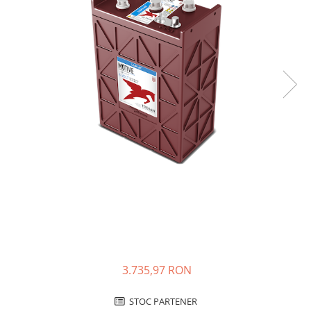
Incarcatoare acumulatori
Panouri fotovoltaice si accesorii
Panouri fotovoltaice
Sisteme prindere panouri
fotovoltaice
Accesorii
Invertoare
Invertoare Hibrid
Invertoare On-grid
Invertoare Off-grid
Controlere solare
MPPT
PWM
Convertoare de tensiune
3.735,97 RON
Sisteme de stocare energie
STOC PARTENER
LiFePO4