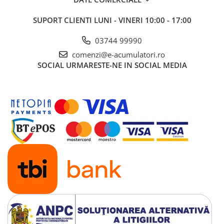
UPS
SUPORT CLIENTI
LUNI - VINERI 10:00 - 17:00
Acumulatori
Diverse
03744 99990
Invertoare
comenzi@e-acumulatori.ro
SOCIAL
URMARESTE-NE IN SOCIAL MEDIA
Sisteme de prindere
Statii de incarcare EV
OUTLET
Pompe de caldura