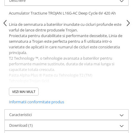
Descriere
Acumulator Tractiune TROJAN L16G-AC Deep Cycle 6V 420 Ah
Linia de semnatura a bateriilor inundate cu cicluri profunde este
varful de lance dintre produsele Trojan.
Proiectata pentru durabilitate si performante deosebite, Linia de
semnatura a Trojan este perfecta pentru a fi utilizata intr-o
varietate de aplicatii in care numarul de cicluri este consideratia
principala.
T2 Technology ™, o tehnologie avansata a bateriilor pentru
performante maxime sustinute, durata de viata mai lunga si
capacitate totala crescuta.
Pasta Alpha Plus ® Paste cu Tehnologie T2 (TM)
Tehnologie Trojan Grid
Separator Maxguard ® T2
Tubulaturi Snake (TM)
VEZI MAI MULT
Informatii conformitate produs
Specificatii Tehnice:
Model - L16G-AC
Tehnologie: Plumb-acid - electrolit lichid
Caracteristici
Tensiune: 6V
Download (1)
Capacitate: 344 Ah @ 5hr, 420 Ah @ 20hr, 467 Ah @ 100hr
Dimensiuni: 313x174x417