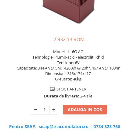
Sisteme de management (BMS)
Redresoare, incarcatoare si testere
Redresoare auto, moto, barci si
stationare
2.932,13 RON
Model - L16G-AC
Tehnologie: Plumb-acid - electrolit lichid
Tensiune: 6V
Capacitate: 344 Ah @ 5hr, 420 Ah @ 20hr, 467 Ah @ 100hr
Dimensiuni: 313x174x417
Greutate: 46kg
STOC PARTENER
Durata de livrare:
2-4 zile
ADAUGA IN COS
Pentru SEAP:
sicap@e-acumulatori.ro
|
0734 523 766