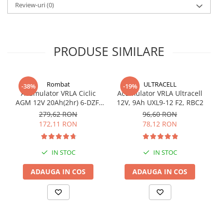
Review-uri
(0)
Greutate: 46kg
Aplicatii:
Actionari electrice
Masini de golf si vehicule actionate electric, electrostivuitoare,
PRODUSE SIMILARE
electrocare, masini de curatare podele si masini pentru maturat
strazi
Scaune cu rotile
Echipamente de putere, platforme si nacele ridicatoare, jucarii
Rombat
ULTRACELL
-38%
-19%
actionate electric, sisteme de control, aspiratoare industriale
Acumulator VRLA Ciclic
Acumulator VRLA Ultracell
Echipamente medicale
AGM 12V 20Ah(2hr) 6-DZF-
12V, 9Ah UXL9-12 F2, RBC2
Marine / Camping, energie regenerabila si sisteme fotovoltaice
20 / 6-DZM-20 pentru
279,62 RON
96,60 RON
biciclete electrice
172,11 RON
78,12 RON
IN STOC
IN STOC
ADAUGA IN COS
ADAUGA IN COS