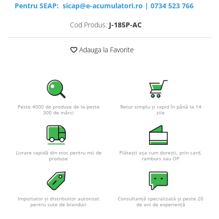
Pentru SEAP:
sicap@e-acumulatori.ro
|
0734 523 766
Cod Produs:
J-185P-AC
Adauga la Favorite
Peste 4000 de produse de la peste
Retur simplu și rapid în până la 14
300 de mărci
zile
Livrare rapidă din stoc pentru mii de
Plătești așa cum dorești, prin card,
produse
ramburs sau OP
Importator și distribuitor autorizat
Consultanță specializată și peste 20
pentru sute de branduri
de ani de experiență