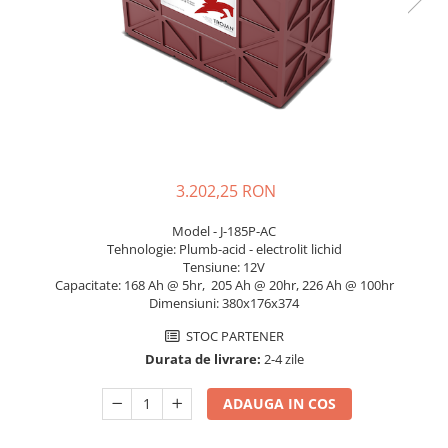
Sisteme de management (BMS)
Redresoare, incarcatoare si testere
Redresoare auto, moto, barci si
stationare
3.202,25 RON
Model - J-185P-AC
Tehnologie: Plumb-acid - electrolit lichid
Tensiune: 12V
Capacitate: 168 Ah @ 5hr, 205 Ah @ 20hr, 226 Ah @ 100hr
Dimensiuni: 380x176x374
STOC PARTENER
Durata de livrare:
2-4 zile
ADAUGA IN COS