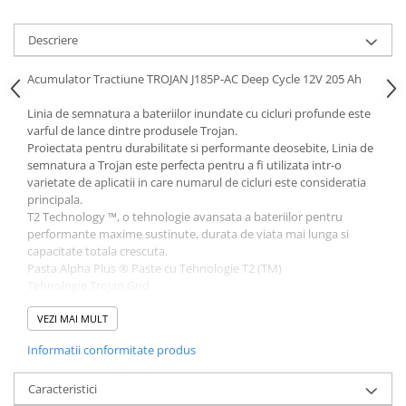
Descriere
Acumulator Tractiune TROJAN J185P-AC Deep Cycle 12V 205 Ah
Linia de semnatura a bateriilor inundate cu cicluri profunde este
varful de lance dintre produsele Trojan.
Proiectata pentru durabilitate si performante deosebite, Linia de
semnatura a Trojan este perfecta pentru a fi utilizata intr-o
varietate de aplicatii in care numarul de cicluri este consideratia
principala.
T2 Technology ™, o tehnologie avansata a bateriilor pentru
performante maxime sustinute, durata de viata mai lunga si
capacitate totala crescuta.
Pasta Alpha Plus ® Paste cu Tehnologie T2 (TM)
Tehnologie Trojan Grid
Separator Maxguard ® T2
Tubulaturi Snake (TM)
VEZI MAI MULT
Informatii conformitate produs
Specificatii Tehnice:
Model - J-185P-AC
Tehnologie: Plumb-acid - electrolit lichid
Caracteristici