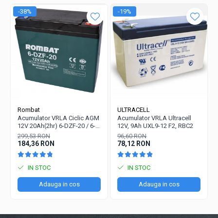
-38%
-19%
Rombat
ULTRACELL
Acumulator VRLA Ciclic AGM
Acumulator VRLA Ultracell
12V 20Ah(2hr) 6-DZF-20 / 6-
12V, 9Ah UXL9-12 F2, RBC2
DZM-20 pentru biciclete
299,53 RON
96,60 RON
electrice
184,36 RON
78,12 RON
IN STOC
IN STOC
Adauga in cos
Adauga in cos