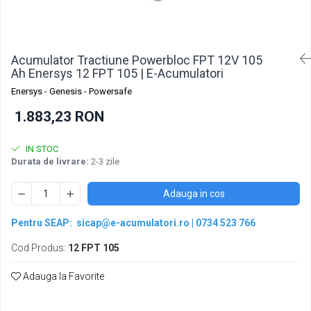
Pachete acumulatori VRLA
Sisteme de management (BMS)
Redresoare, incarcatoare si testere
Acumulator Tractiune Powerbloc FPT 12V 105
Redresoare auto, moto, barci si
Ah Enersys 12 FPT 105 | E-Acumulatori
stationare
Enersys - Genesis - Powersafe
1.883,23 RON
IN STOC
Durata de livrare:
2-3 zile
Adauga in cos
Pentru SEAP:
sicap@e-acumulatori.ro
|
0734 523 766
Cod Produs:
12 FPT 105
Adauga la Favorite