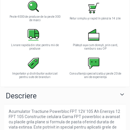
Peste 4000 de produse de la peste 300
Retur simplu și rapid în până la 14 zile
de mărci
Livrare rapidă din stoc pentru mii de
Plătești așa cum dorești, prin card,
produse
ramburs sau OP
Importator și distribuitor autorizat
Consultanță specializată și peste 20 de
pentru sute de branduri
ani de experiență
Descriere
Acumulator Tractiune Powerbloc FPT 12V 105 Ah Enersys 12
FPT 105 Constructie celulara Gama FPT powerbloc a avansat
cu placile grila plane si formula de pasta oferind durata de
viata extinsa. Este potrivit in special pentru aplicatii grele de