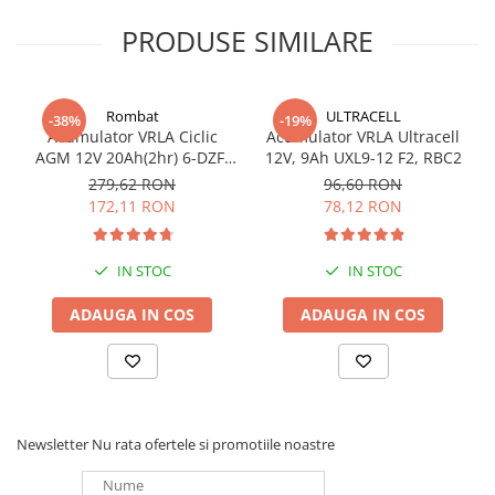
PRODUSE SIMILARE
Rombat
ULTRACELL
-38%
-19%
Acumulator VRLA Ciclic
Acumulator VRLA Ultracell
AGM 12V 20Ah(2hr) 6-DZF-
12V, 9Ah UXL9-12 F2, RBC2
20 / 6-DZM-20 pentru
279,62 RON
96,60 RON
biciclete electrice
172,11 RON
78,12 RON
IN STOC
IN STOC
ADAUGA IN COS
ADAUGA IN COS
Newsletter
Nu rata ofertele si promotiile noastre