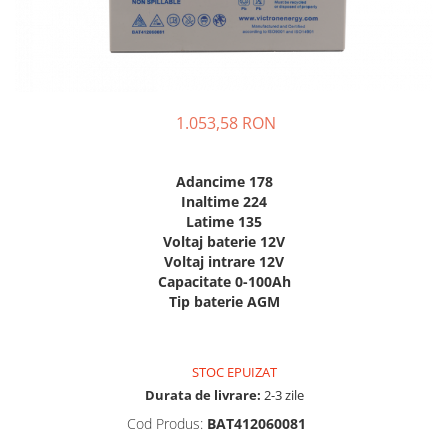
Sisteme de management (BMS)
Redresoare, incarcatoare si testere
Redresoare auto, moto, barci si
stationare
1.053,58 RON
Adancime 178
Inaltime 224
Latime 135
Voltaj baterie 12V
Voltaj intrare 12V
Capacitate 0-100Ah
Tip baterie AGM
STOC EPUIZAT
Durata de livrare:
2-3 zile
Cod Produs:
BAT412060081