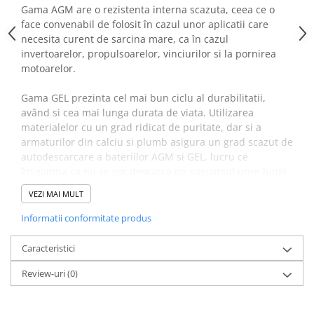
Gama AGM are o rezistenta interna scazuta, ceea ce o
face convenabil de folosit în cazul unor aplicatii care
necesita curent de sarcina mare, ca în cazul
invertoarelor, propulsoarelor, vinciurilor si la pornirea
motoarelor.
Gama GEL prezinta cel mai bun ciclu al durabilitatii,
având si cea mai lunga durata de viata. Utilizarea
materialelor cu un grad ridicat de puritate, dar si a
armaturilor din calciu si plumb asigura un grad scazut de
autodescarcare a bateriilor AGM si GEL, lucru ce
înseamna ca nu se vor descarca pe parcursul unor lungi
perioade de timp. Ambele game au borne plate din
VEZI MAI MULT
cupru, cu gauri filetate M8, ce asigura cel mai bun
contact posibil si elimina necesitatea unor conectori.
Informatii conformitate produs
Acumulatorii AGM super ciclici sunt recomandati pentru
Caracteristici
descarcari ocazionale pana la 100% din capacitate, sau
Review-uri
(0)
descarcari frecvente de 60-80% din capacitate.
VRLA AGM: durata de viata proiectata 7-10 ani