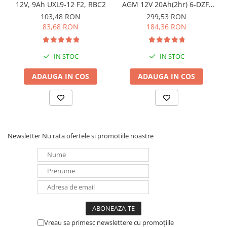
12V, 9Ah UXL9-12 F2, RBC2
AGM 12V 20Ah(2hr) 6-DZF-
20 / 6-DZM-20 pentru
103,48 RON
299,53 RON
biciclete electrice
83,68 RON
184,36 RON
IN STOC
IN STOC
ADAUGA IN COS
ADAUGA IN COS
Newsletter
Nu rata ofertele si promotiile noastre
Vreau sa primesc newslettere cu promoțiile