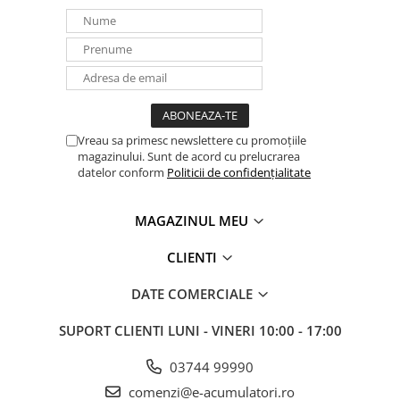
Panouri portabile
Racire/Incalzire
Statii energie portabile
Diverse
Electrice
Vreau sa primesc newslettere cu promoțiile
Intrerupatoare si prize
magazinului. Sunt de acord cu prelucrarea
datelor conform
Politicii de confidențialitate
Dulapuri pentru cablare
structurata
Sigurante
MAGAZINUL MEU
Tablouri electrice
CLIENTI
Lumina (Becuri si Lanterne)
Laptop & PC accesorii, baterii,
DATE COMERCIALE
cabluri USB, prelungitoare USB
SUPORT CLIENTI
LUNI - VINERI 10:00 - 17:00
Cablu de date si Adaptoare
Solutii solare portabile
03744 99990
Lichidare de stoc
comenzi@e-acumulatori.ro