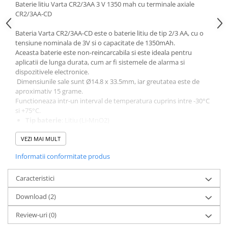
Acumulatori VRLA AGM/GEL /
Baterie litiu Varta CR2/3AA 3 V 1350 mah cu terminale axiale
CR2/3AA-CD
Tractiune / LiFePo4
Baterii si acumulatori gel si VRLA
Bateria Varta CR2/3AA-CD este o baterie litiu de tip 2/3 AA, cu o
6-12 V
tensiune nominala de 3V si o capacitate de 1350mAh.
Aceasta baterie este non-reincarcabila si este ideala pentru
Baterii si acumulatori AGM VRLA
aplicatii de lunga durata, cum ar fi sistemele de alarma si
de 6-12 V
dispozitivele electronice.
Acumulatori Moto, ATV
Dimensiunile sale sunt Ø14.8 x 33.5mm, iar greutatea este de
aproximativ 15 grame.
GEL
Functioneaza intr-un interval de temperatura cuprins intre -30°C
AGM
si +75°C.
Tip baterie
: Litiu (Li-MnO2)
Li-Ion
Tensiune nominala
: 3V
SLA AGM (Sealed Lead Acid)
VEZI MAI MULT
Capacitate nominala
: 1350mAh
Deep Cycle - Tractiune/Semi-
Curent nominal
: 0.5mA
Informatii conformitate produs
Tractiune
Curent maxim de descarcare continua
: 10mA
Capacitate de curent de impuls
: 20mA
Marine & Caravan
Caracteristici
Suprafata anodului
: 7.5 cm²
Continut de litiu
: 0.3g
APC
Download (2)
Greutate
: 15g
Pachete acumulatori VRLA
Volum
: 5.6 cm³
Review-uri
(0)
Interval de temperatura de functionare
: -30°C pana la
Sisteme de management (BMS)
+75°C