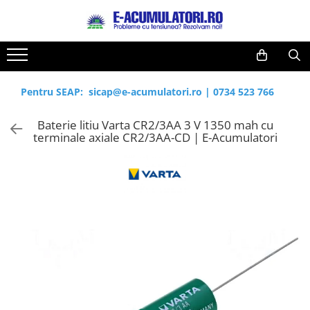
Toate Produsele
Reduceri de vara
Acumulatori, Baterii si Incarcatoare
Cabluri
Uzuale
Pentru SEAP:
sicap@e-acumulatori.ro
|
0734 523 766
Acumulatori
Baterii
Diverse
Baterie litiu Varta CR2/3AA 3 V 1350 mah cu
Baterii alcaline
Prelungitoare
terminale axiale CR2/3AA-CD | E-Acumulatori
Baterii litiu
Panouri fotovoltaice
Zinc-Carbon
Sisteme de prindere
Baterii rotunde argint
Invertoare
Baterii auditive
Statii de incarcare EV
Accesorii baterii
UPS
Baterii Industriale
Acumulatori
Ni-MH
Li-Ion