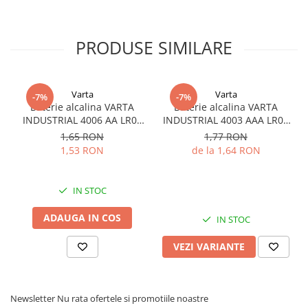
Dimensiuni
: Ø14.8 x 33.5mm
Redresoare, incarcatoare si testere
Redresoare auto, moto, barci si
PRODUSE SIMILARE
stationare
Surse UPS
UPS pentru centrale termice si
Varta
Varta
-7%
-7%
sisteme de urgenta - acumulator
Baterie alcalina VARTA
Baterie alcalina VARTA
extern
INDUSTRIAL 4006 AA LR06
INDUSTRIAL 4003 AAA LR03
UPS Calculatoare si Servere
1.5V bulk
1.5V
1,65 RON
1,77 RON
UPS Trifazat
1,53 RON
de la 1,64 RON
Stabilizatoare Tensiune
PDUs unitati de distributie a
IN STOC
energiei electrice
ADAUGA IN COS
IN STOC
Cabinete baterii
Acumulatori UPS
VEZI VARIANTE
Drumetii / Camping
Accesorii
Newsletter
Nu rata ofertele si promotiile noastre
Frigidere portabile