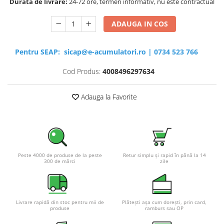
Durata de livrare:
24-72 ore, termen informativ, nu este contractual
ADAUGA IN COS
Pentru SEAP:
sicap@e-acumulatori.ro
|
0734 523 766
Cod Produs:
4008496297634
Adauga la Favorite
Peste 4000 de produse de la peste
Retur simplu și rapid în până la 14
300 de mărci
zile
Livrare rapidă din stoc pentru mii de
Plătești așa cum dorești, prin card,
produse
ramburs sau OP