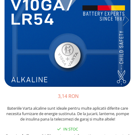
Sisteme de management (BMS)
Redresoare, incarcatoare si testere
Redresoare auto, moto, barci si
stationare
3,14 RON
Bateriile Varta alcaline sunt ideale pentru multe aplicatii diferite care
necesita furnizare de energie sustinuta. De la jucarii, lanterne, pompe
de insulina pana la telecomezi de garaj si multe altele!
IN STOC