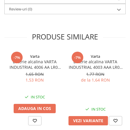
Review-uri
(0)
PRODUSE SIMILARE
Varta
Varta
-7%
-7%
Baterie alcalina VARTA
Baterie alcalina VARTA
INDUSTRIAL 4006 AA LR06
INDUSTRIAL 4003 AAA LR03
1.5V bulk
1.5V
1,65 RON
1,77 RON
1,53 RON
de la 1,64 RON
IN STOC
ADAUGA IN COS
IN STOC
VEZI VARIANTE