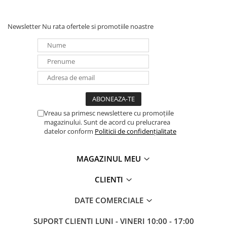
Panouri portabile
Newsletter
Nu rata ofertele si promotiile noastre
Racire/Incalzire
Statii energie portabile
Diverse
Electrice
Intrerupatoare si prize
Dulapuri pentru cablare
structurata
Vreau sa primesc newslettere cu promoțiile
magazinului. Sunt de acord cu prelucrarea
Sigurante
datelor conform
Politicii de confidențialitate
Tablouri electrice
Lumina (Becuri si Lanterne)
MAGAZINUL MEU
Laptop & PC accesorii, baterii,
cabluri USB, prelungitoare USB
CLIENTI
Cablu de date si Adaptoare
DATE COMERCIALE
Solutii solare portabile
SUPORT CLIENTI
LUNI - VINERI 10:00 - 17:00
Lichidare de stoc