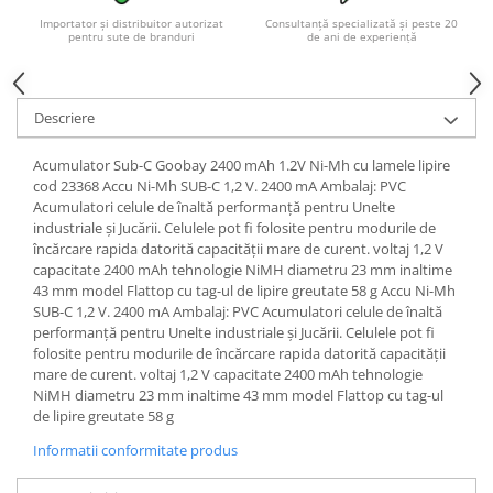
Acumulatori VRLA AGM/GEL /
Importator și distribuitor autorizat
Consultanță specializată și peste 20
Tractiune / LiFePo4
pentru sute de branduri
de ani de experiență
Baterii si acumulatori gel si VRLA
6-12 V
Baterii si acumulatori AGM VRLA
Descriere
de 6-12 V
Acumulator Sub-C Goobay 2400 mAh 1.2V Ni-Mh cu lamele lipire
Acumulatori Moto, ATV
cod 23368 Accu Ni-Mh SUB-C 1,2 V. 2400 mA Ambalaj: PVC
GEL
Acumulatori celule de înaltă performanță pentru Unelte
industriale și Jucării. Celulele pot fi folosite pentru modurile de
AGM
încărcare rapida datorită capacității mare de curent. voltaj 1,2 V
Li-Ion
capacitate 2400 mAh tehnologie NiMH diametru 23 mm inaltime
43 mm model Flattop cu tag-ul de lipire greutate 58 g Accu Ni-Mh
SLA AGM (Sealed Lead Acid)
SUB-C 1,2 V. 2400 mA Ambalaj: PVC Acumulatori celule de înaltă
Deep Cycle - Tractiune/Semi-
performanță pentru Unelte industriale și Jucării. Celulele pot fi
Tractiune
folosite pentru modurile de încărcare rapida datorită capacității
mare de curent. voltaj 1,2 V capacitate 2400 mAh tehnologie
Marine & Caravan
NiMH diametru 23 mm inaltime 43 mm model Flattop cu tag-ul
APC
de lipire greutate 58 g
Pachete acumulatori VRLA
Informatii conformitate produs
Sisteme de management (BMS)