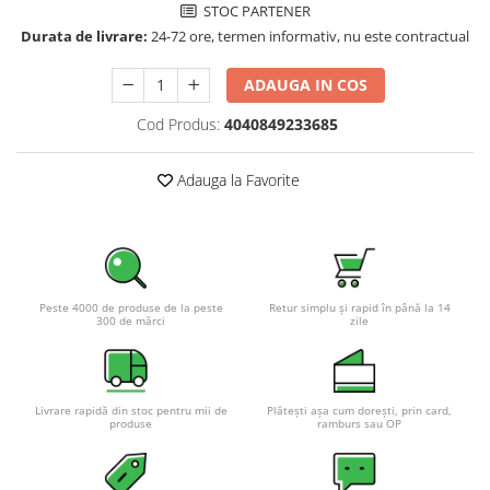
STOC PARTENER
Pachete complete stocare energie
Durata de livrare:
24-72 ore, termen informativ, nu este contractual
Sisteme de Stocare Comerciale
ADAUGA IN COS
Sisteme fotovoltaice complete
Sisteme fotovoltaice de putere
Cod Produs:
4040849233685
mica (rulota/caravan/case de
vacanta)
Sisteme fotovoltaice profesionale
Adauga la Favorite
Pachete sisteme fotovoltaice
Statii de incarcare vehicule
electrice
Statii de incarcare
Peste 4000 de produse de la peste
Retur simplu și rapid în până la 14
300 de mărci
zile
Cabluri de incarcare vehicule
electrice
Prize de incarcare vehicule
electrice
Livrare rapidă din stoc pentru mii de
Plătești așa cum dorești, prin card,
produse
ramburs sau OP
Accesorii
Turbine eoliene pentru casă