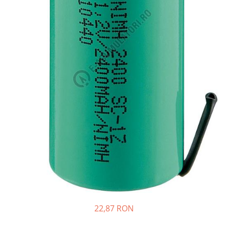
Incarcatoare acumulatori
Panouri fotovoltaice si accesorii
Panouri fotovoltaice
Sisteme prindere panouri
fotovoltaice
Accesorii
Invertoare
Invertoare Hibrid
Invertoare On-grid
Invertoare Off-grid
Controlere solare
MPPT
PWM
Convertoare de tensiune
Sisteme de stocare energie
22,87 RON
LiFePO4