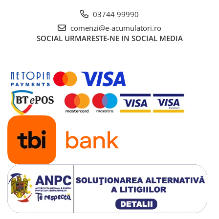
UPS
03744 99990
Acumulatori
comenzi@e-acumulatori.ro
Diverse
SOCIAL
URMARESTE-NE IN SOCIAL MEDIA
Invertoare
Sisteme de prindere
Statii de incarcare EV
OUTLET
Pompe de caldura