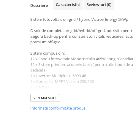
Caracteristici
Review-uri
(0)
Pachete complete stocare energie
Descriere
Sisteme de Stocare Comerciale
Sistem fotovoltaic on-grid / hybrid Victron Energy 5kWp
Sisteme fotovoltaice complete
O solutie completa on-grid/hybrid/off-grid, potrivita pent
Sisteme fotovoltaice de putere
asigura back-up pentru consumatori vitali, reducerea factur
mica (rulota/caravan/case de
premium off-grid.
vacanta)
Sisteme fotovoltaice profesionale
Sistem compus din:
Pachete sisteme fotovoltaice
12 x Panou fotovoltaic Monocristalin 405W Longi/Canadian
12 x Sistem prindere acoperis tabla ( pentru alte tipuri de a
Statii de incarcare vehicule
dedicata)
electrice
1 x
Invertor Multiplus II 5000-48
Statii de incarcare
1 x
Controller MPPT Victron 250/100
1 x
Cerbo GX
Cabluri de incarcare vehicule
1 x Set cabluri comunicatie Victron
electrice
1 x Set cabluri legatura Pylontech
VEZI MAI MULT
Prize de incarcare vehicule
3 x
Acumulatori Litiu Pylontech US3000C
Informatii conformitate produs
electrice
1 x
Intrerupator general alimentare DC
1 x Soclu + siguranta fuzibila DC
Accesorii
2 x
Busbar Victron 4p cu capac
1 x Tablou echipat AC/DC
Turbine eoliene pentru casă
100ml x Set Cablu solar 4mm