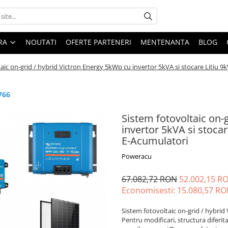
ARA
NOUTATI
OFERTE PARTENERI
MENTENANTA
BLOG
aic on-grid / hybrid Victron Energy 5kWp cu invertor 5kVA si stocare Litiu 9
766
Sistem fotovoltaic on-
invertor 5kVA si stocar
E-Acumulatori
Poweracu
67.082,72 RON
52.002,15 R
Economisesti:
15.080,57
RO
Sistem fotovoltaic on-grid / hybri
Pentru modificari, structura diferit