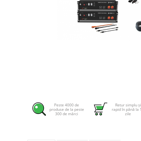
Incarcatoare acumulatori
Panouri fotovoltaice si accesorii
Panouri fotovoltaice
Sisteme prindere panouri
fotovoltaice
Accesorii
Distribuie
pe
Invertoare
Facebook
Invertoare Hibrid
Invertoare On-grid
Invertoare Off-grid
Controlere solare
MPPT
Peste 4000 de
Retur simplu și
produse de la peste
rapid în până la 
PWM
300 de mărci
zile
Convertoare de tensiune
Sisteme de stocare energie
LiFePO4