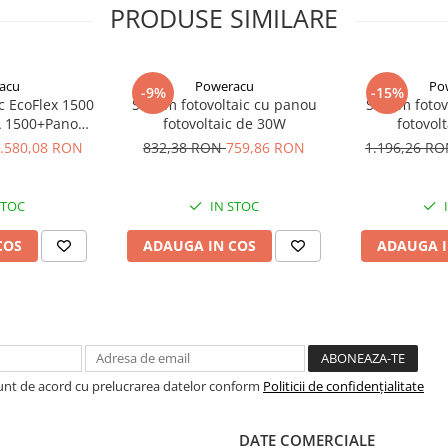
PRODUSE SIMILARE
acu
Poweracu
Po
-9%
-15%
ic EcoFlex 1500
Sistem fotovoltaic cu panou
Sistem fotov
at PIF (punere in functiune)
A 1500+Panou
fotovoltaic de 30W
fotovol
ibil SOLARFAM
.580,08 RON
832,38 RON
759,86 RON
1.196,26 R
rta montaj va rog sa ne contactati
CPC
STOC
IN STOC
COS
ADAUGA IN COS
ADAUGA I
Sunt de acord cu prelucrarea datelor conform
Politicii de confidențialitate
DATE COMERCIALE