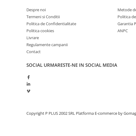
Redresoare, incarcatoare si testere
Despre noi
Metode de
Redresoare auto, moto, barci si
Termeni si Conditii
Politica d
stationare
Politica de Confidentialitate
Garantia 
Surse UPS
Politica cookies
ANPC
Livrare
UPS pentru centrale termice si
sisteme de urgenta - acumulator
Regulamente campanii
extern
Contact
UPS Calculatoare si Servere
UPS Trifazat
SOCIAL
URMARESTE-NE IN SOCIAL MEDIA
Stabilizatoare Tensiune
PDUs unitati de distributie a
energiei electrice
Cabinete baterii
Acumulatori UPS
Copyright P PLUS 2002 SRL
Platforma E-commerce by Goma
Drumetii / Camping
Accesorii
Frigidere portabile