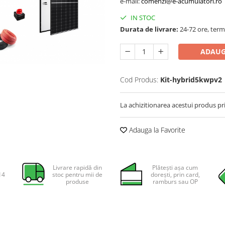
e-mail:
comenzi@e-acumulatori.ro
IN STOC
Durata de livrare:
24-72 ore, term
ADAUG
Cod Produs:
Kit-hybrid5kwpv2
La achizitionarea acestui produs pr
Adauga la Favorite
Livrare rapidă din
Plătești așa cum
14
stoc pentru mii de
dorești, prin card,
produse
ramburs sau OP