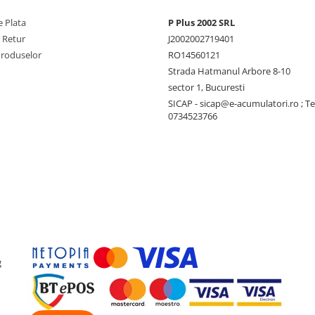
 Plata
P Plus 2002 SRL
e Retur
J2002002719401
Produselor
RO14560121
Strada Hatmanul Arbore 8-10
sector 1, Bucuresti
SICAP - sicap@e-acumulatori.ro ; Te
0734523766
g