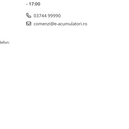
- 17:00
03744 99990
comenzi@e-acumulatori.ro
lefon: