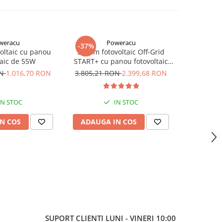
weracu
Poweracu
-37%
-46%
oltaic cu panou
Sistem fotovoltaic Off-Grid
Sistem f
taic de 55W
START+ cu panou fotovoltaic
MORE 84
420Wp si invertor Victron
Victron
ON
1.016,70 RON
3.805,21 RON
2.399,68 RON
6.778,0
Energy de 250VA - utilizare
12Vcc si 230Vca
IN STOC
IN STOC
N COS
ADAUGA IN COS
ADAUG
SUPORT CLIENTI
LUNI - VINERI 10:00