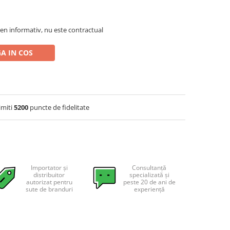
en informativ, nu este contractual
A IN COS
imiti
5200
puncte de fidelitate
Importator și
Consultanță
distribuitor
specializată și
autorizat pentru
peste 20 de ani de
sute de branduri
experiență