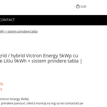
0,00
CONTACT
kWh + sistem prindere tabla
grid / hybrid Victron Energy 5kWp cu
e Litiu 9kWh + sistem prindere tabla |
ON
N
d Victron Energy 5kWp
a prindere panouri, oferta montaj va rog sa ne contactati pe