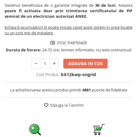
Sistemul beneficiaza de o garantie integrala de
36 de luni
. Aceasta
Pachete complete stocare energie
poate fi activata doar prin trimiterea certificatului de PIF
Sisteme de Stocare Comerciale
semnat de un electrician autorizat ANRE.
Sisteme fotovoltaice complete
Echipa E-acumulatori iti poate instala rapid acest sistem in orice locatie
Sisteme fotovoltaice de putere
cu un cost mic de instalare.
mica (rulota/caravan/case de
STOC PARTENER
vacanta)
Sisteme fotovoltaice profesionale
Durata de livrare:
24-72 ore, termen informativ, nu este contractual
Pachete sisteme fotovoltaice
ADAUGA IN COS
Statii de incarcare vehicule
electrice
Cod Produs:
kit12kwp-ongrid
Statii de incarcare
La achizitionarea acestui produs primiti
4881
puncte de fidelitate
Cabluri de incarcare vehicule
electrice
Adauga la Favorite
Prize de incarcare vehicule
electrice
Accesorii
Turbine eoliene pentru casă