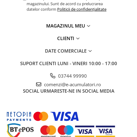
magazinului. Sunt de acord cu prelucrarea
UPS
datelor conform
Politicii de confidențialitate
Acumulatori
Diverse
MAGAZINUL MEU
Invertoare
CLIENTI
Sisteme de prindere
DATE COMERCIALE
Statii de incarcare EV
OUTLET
SUPORT CLIENTI
LUNI - VINERI 10:00 - 17:00
Pompe de caldura
03744 99990
comenzi@e-acumulatori.ro
SOCIAL
URMARESTE-NE IN SOCIAL MEDIA