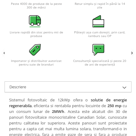
Acumulatori VRLA AGM/GEL /
Peste 4000 de produse de la peste
Retur simplu și rapid în până la 14
300 de mărci
zile
Tractiune / LiFePo4
Baterii si acumulatori gel si VRLA
6-12 V
Baterii si acumulatori AGM VRLA
Livrare rapidă din stoc pentru mii de
Plătești așa cum dorești, prin card,
produse
ramburs sau OP
de 6-12 V
Acumulatori Moto, ATV
GEL
Importator și distribuitor autorizat
Consultanță specializată și peste 20
AGM
pentru sute de branduri
de ani de experiență
Li-Ion
SLA AGM (Sealed Lead Acid)
Descriere
Deep Cycle - Tractiune/Semi-
Tractiune
Sistemul fotovoltaic de 12kWp ofera o
solutie de energie
Marine & Caravan
regenerabila
, eficienta si rentabila pentru locuinte de
250 mp
cu
un consum lunar de
2MWh
. Acesta este alcatuit din 30 de
APC
panouri fotovoltaice monocristaline Canadian Solar, cunoscute
Pachete acumulatori VRLA
pentru calitatea lor superiora. Aceste panouri sunt proiectate
pentru a capta cat mai multa lumina solara, transformand-o in
Sisteme de management (BMS)
energie electrica, fara a emite gaze de sera si fara a produce