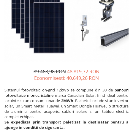
Incarcatoare acumulatori
Panouri fotovoltaice si accesorii
Panouri fotovoltaice
Sisteme prindere panouri
fotovoltaice
Accesorii
Invertoare
Invertoare Hibrid
Invertoare On-grid
89.468,98 RON
48.819,72 RON
Economisesti:
40.649,26
RON
Invertoare Off-grid
Controlere solare
Sistemul fotovoltaic on-grid 12kWp se compune din 30 de
panouri
fotovoltaice monocristaline
marca Canadian Solar, fiind ideal pentru
MPPT
locuinte cu un consum lunar de
2MWh
. Pachetul include si un invertor
PWM
solar, un Smart Meter Huawei, un Smart Dongle Huawei, o structura
de aluminiu pentru acoperis, cabluri solare si un tablou electric
Convertoare de tensiune
complet echipat.
Sisteme de stocare energie
Se expediaza prin transport paletizat la destinatar pentru a
ajunge in conditii de siguranta.
LiFePO4