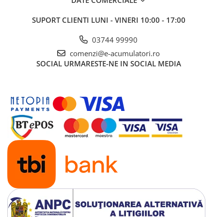
UPS
SUPORT CLIENTI
LUNI - VINERI 10:00 - 17:00
Acumulatori
Diverse
03744 99990
Invertoare
comenzi@e-acumulatori.ro
SOCIAL
URMARESTE-NE IN SOCIAL MEDIA
Sisteme de prindere
Statii de incarcare EV
OUTLET
Pompe de caldura