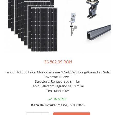
Incarcatoare acumulatori
Panouri fotovoltaice si accesorii
Panouri fotovoltaice
Sisteme prindere panouri
fotovoltaice
Accesorii
Invertoare
Invertoare Hibrid
Invertoare On-grid
36.862,99 RON
Invertoare Off-grid
Panouri fotovoltaice: Monocristaline 405-425Wp Longi/Canadian Solar
Controlere solare
Invertor: Huawei
Structura: Renusol sau similar
MPPT
Tablou electric: Legrand sau similar
PWM
Tensiune: 400V
Convertoare de tensiune
IN STOC
Data de livrare:
maine, 09.08.2026
Sisteme de stocare energie
LiFePO4