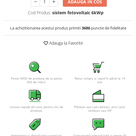
ADAUGA IN COS
Pachete complete stocare energie
Cod Produs:
sistem fotovoltaic 6kWp
Sisteme de Stocare Comerciale
Sisteme fotovoltaice complete
La achizitionarea acestui produs primiti
3686
puncte de fidelitate
Sisteme fotovoltaice de putere
mica (rulota/caravan/case de
Adauga la Favorite
vacanta)
Sisteme fotovoltaice profesionale
Pachete sisteme fotovoltaice
Statii de incarcare vehicule
electrice
Peste 4000 de produse de la peste
Retur simplu și rapid în până la 14
Statii de incarcare
300 de mărci
zile
Cabluri de incarcare vehicule
electrice
Prize de incarcare vehicule
Livrare rapidă din stoc pentru mii de
Plătești așa cum dorești, prin card,
produse
ramburs sau OP
electrice
Accesorii
Turbine eoliene pentru casă
Importator și distribuitor autorizat
Consultanță specializată și peste 20