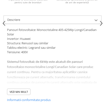
Acumulatori VRLA AGM/GEL /
pentru sute de branduri
de ani de experiență
Tractiune / LiFePo4
Baterii si acumulatori gel si VRLA
6-12 V
Descriere
Baterii si acumulatori AGM VRLA
de 6-12 V
Panouri fotovoltaice: Monocristaline 405-425Wp Longi/Canadian
Solar
Acumulatori Moto, ATV
Invertor: Huawei
Structura: Renusol sau similar
GEL
Tablou electric: Legrand sau similar
AGM
Tensiune: 400V
Li-Ion
SLA AGM (Sealed Lead Acid)
Sistemul fotovoltaic de 6kWp este alcatuit din panouri
fotovoltaice monocristaline Longi/Canadian Solar care produc
Deep Cycle - Tractiune/Semi-
curent continuu. Pentru ca majoritatea aplicatiilor casnice
Tractiune
functioneaza pe curent alternativ, transformarea curentului
Marine & Caravan
continuu produs de panouri in curent alternativ este realizata de
APC
un invertor. Instalarea panourilor fotovoltaice se poate face atat
VEZI MAI MULT
pe acoperis, cat si pe sol. Recent, s-a aprobat legea prin care nu
Pachete acumulatori VRLA
mai este necesara autorizatia de construire pentru panourile
Informatii conformitate produs
Sisteme de management (BMS)
fotovoltaice montate pe acoperis. Conexiunea dintre panouri si