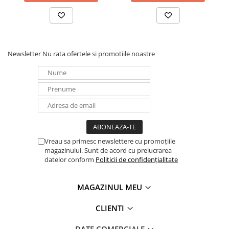
Panouri portabile
Racire/Incalzire
Statii energie portabile
Newsletter
Nu rata ofertele si promotiile noastre
Diverse
Electrice
Intrerupatoare si prize
Dulapuri pentru cablare
structurata
Sigurante
Tablouri electrice
Vreau sa primesc newslettere cu promoțiile
magazinului. Sunt de acord cu prelucrarea
Lumina (Becuri si Lanterne)
datelor conform
Politicii de confidențialitate
Laptop & PC accesorii, baterii,
cabluri USB, prelungitoare USB
MAGAZINUL MEU
Cablu de date si Adaptoare
Solutii solare portabile
CLIENTI
Lichidare de stoc
DATE COMERCIALE