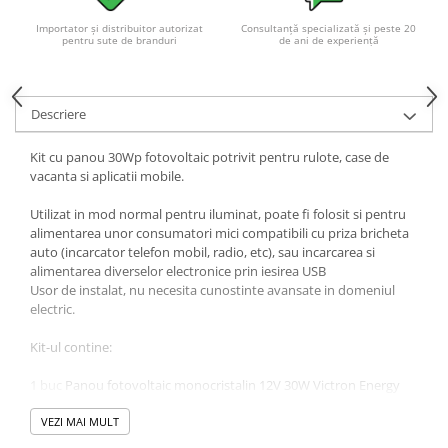
Acumulatori VRLA AGM/GEL /
Tractiune / LiFePo4
Importator și distribuitor autorizat
Consultanță specializată și peste 20
pentru sute de branduri
de ani de experiență
Baterii si acumulatori gel si VRLA
6-12 V
Baterii si acumulatori AGM VRLA
Descriere
de 6-12 V
Acumulatori Moto, ATV
Kit cu panou 30Wp fotovoltaic potrivit pentru rulote, case de
vacanta si aplicatii mobile.
GEL
AGM
Utilizat in mod normal pentru iluminat, poate fi folosit si pentru
alimentarea unor consumatori mici compatibili cu priza bricheta
Li-Ion
auto (incarcator telefon mobil, radio, etc), sau incarcarea si
SLA AGM (Sealed Lead Acid)
alimentarea diverselor electronice prin iesirea USB
Usor de instalat, nu necesita cunostinte avansate in domeniul
Deep Cycle - Tractiune/Semi-
electric.
Tractiune
Marine & Caravan
Kit-ul contine:
APC
1 buc
Panou fotovoltaic monocristalin 12V 30W Victron Energy
Pachete acumulatori VRLA
1 buc
Acumulator VRLA Deep Cycle 20Ah
1 buc
VEZI MAI MULT
Controller Solar Victron Energy PWM LCD&USB 10A
Sisteme de management (BMS)
5 ml
Set cablu solar 4mm