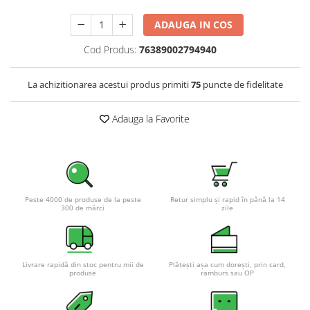
Pachete complete stocare energie
ADAUGA IN COS
Sisteme de Stocare Comerciale
Cod Produs:
76389002794940
Sisteme fotovoltaice complete
Sisteme fotovoltaice de putere
La achizitionarea acestui produs primiti
75
puncte de fidelitate
mica (rulota/caravan/case de
vacanta)
Sisteme fotovoltaice profesionale
Adauga la Favorite
Pachete sisteme fotovoltaice
Statii de incarcare vehicule
electrice
Statii de incarcare
Peste 4000 de produse de la peste
Retur simplu și rapid în până la 14
Cabluri de incarcare vehicule
300 de mărci
zile
electrice
Prize de incarcare vehicule
electrice
Livrare rapidă din stoc pentru mii de
Plătești așa cum dorești, prin card,
produse
ramburs sau OP
Accesorii
Turbine eoliene pentru casă