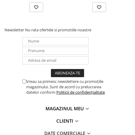
Panouri portabile
Racire/Incalzire
Statii energie portabile
Newsletter
Nu rata ofertele si promotiile noastre
Diverse
Electrice
Intrerupatoare si prize
Dulapuri pentru cablare
structurata
Sigurante
Vreau sa primesc newslettere cu promoțiile
Tablouri electrice
magazinului. Sunt de acord cu prelucrarea
Lumina (Becuri si Lanterne)
datelor conform
Politicii de confidențialitate
Laptop & PC accesorii, baterii,
cabluri USB, prelungitoare USB
MAGAZINUL MEU
Cablu de date si Adaptoare
CLIENTI
Solutii solare portabile
Lichidare de stoc
DATE COMERCIALE