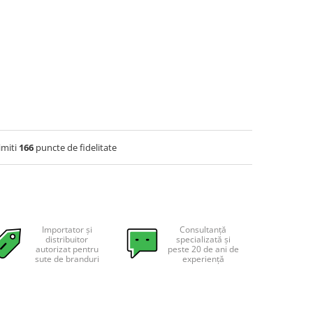
imiti
166
puncte de fidelitate
Importator și
Consultanță
distribuitor
specializată și
autorizat pentru
peste 20 de ani de
sute de branduri
experiență