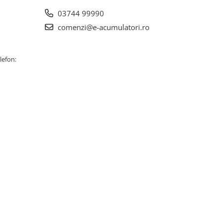
03744 99990
comenzi@e-acumulatori.ro
lefon: