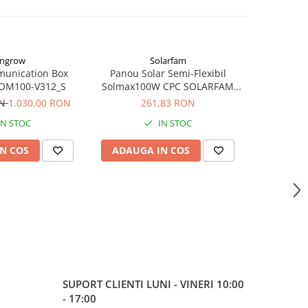
ngrow
Solarfam
Vi
-22%
unication Box
Panou Solar Semi-Flexibil
Victron 
OM100-V312_S
Solmax100W CPC SOLARFAM
20W-12
Solarfam-Flex-100
440x35
ON
1.030,00 RON
261,83 RON
199,49
IN STOC
IN STOC
N COS
ADAUGA IN COS
ADAUG
SUPORT CLIENTI
LUNI - VINERI 10:00
- 17:00