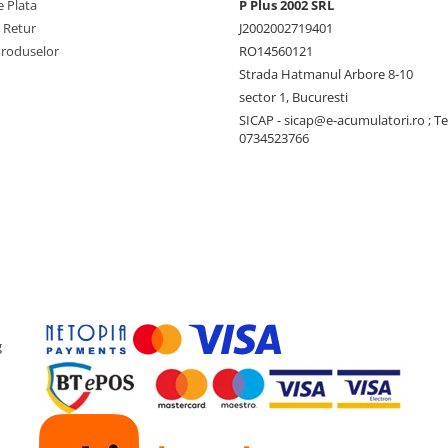
 Plata
P Plus 2002 SRL
ii de urgenta, acesta mentine
e Retur
J2002002719401
Produselor
RO14560121
Strada Hatmanul Arbore 8-10
sector 1, Bucuresti
SICAP - sicap@e-acumulatori.ro ; Te
0734523766
g