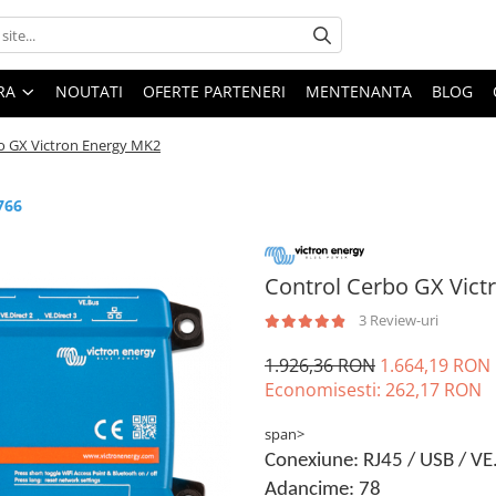
ARA
NOUTATI
OFERTE PARTENERI
MENTENANTA
BLOG
o GX Victron Energy MK2
766
Control Cerbo GX Vict
3 Review-uri
1.926,36 RON
1.664,19 RON
Economisesti:
262,17
RON
span>
Conexiune: RJ45 / USB / VE.
Adancime: 78