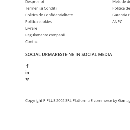
Despre noi
Metode de
pentru vehiculele recreationale si vehiculele pentru servic
Redresoare, incarcatoare si testere
Termeni si Conditii
Politica d
functionarea fara întrerupere a sistemelor vitale.
Redresoare auto, moto, barci si
Politica de Confidentialitate
Garantia 
stationare
Politica cookies
ANPC
Livrare
Surse UPS
Regulamente campanii
UPS pentru centrale termice si
Contact
sisteme de urgenta - acumulator
extern
UPS Calculatoare si Servere
SOCIAL
URMARESTE-NE IN SOCIAL MEDIA
UPS Trifazat
Stabilizatoare Tensiune
PDUs unitati de distributie a
energiei electrice
Cabinete baterii
Copyright P PLUS 2002 SRL
Platforma E-commerce by Goma
Acumulatori UPS
Drumetii / Camping
Accesorii
Frigidere portabile