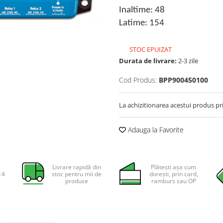
Inaltime: 48
Latime: 154
STOC EPUIZAT
Durata de livrare:
2-3 zile
Cod Produs:
BPP900450100
La achizitionarea acestui produs pr
Adauga la Favorite
Livrare rapidă din
Plătești așa cum
14
stoc pentru mii de
dorești, prin card,
produse
ramburs sau OP