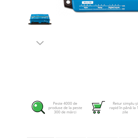
Incarcatoare acumulatori
Panouri fotovoltaice si accesorii
Panouri fotovoltaice
Sisteme prindere panouri
fotovoltaice
Accesorii
Distribuie
Invertoare
pe
Facebook
Invertoare Hibrid
Invertoare On-grid
Invertoare Off-grid
Controlere solare
MPPT
Peste 4000 de
Retur simplu și
produse de la peste
rapid în până la 
PWM
300 de mărci
zile
Convertoare de tensiune
Sisteme de stocare energie
LiFePO4