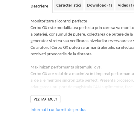
Caracteristici
Download (1)
Video
(1)
Pachete complete stocare energie
Descriere
Sisteme de Stocare Comerciale
Monitorizare si control perfecte
Sisteme fotovoltaice complete
Cerbo GX este modalitatea perfecta prin care sa va monitori
Sisteme fotovoltaice de putere
a bateriei, consumul de putere, colectarea de putere de la
mica (rulota/caravan/case de
generator si retea sau verificarea nivelurilor rezervoarelo
vacanta)
Sisteme fotovoltaice profesionale
Cu ajutorul Cerbo GX puteti sa urmariti alertele, sa efectuati
rezolvati provocarile de la distanta.
Pachete sisteme fotovoltaice
Statii de incarcare vehicule
Maximizati performanta sistemului dvs.
electrice
Cerbo GX are rolul de a maximiza în timp real performant
Statii de incarcare
si de a le mentine sincronizate perfect. Prezenta procesor
adaugarea unui port de magistrala CAN suplimentar, face p
Cabluri de incarcare vehicule
sisteme mai mari. Trebuie sa urmariti bateriile (litiu) gestio
electrice
VEZI MAI MULT
poate accepta pâna la 25 de încarcatoare solare VE.Can c
Prize de incarcare vehicule
de iesire NMEA 2000 are facilitatea GX integrata în orice 
Informatii conformitate produs
electrice
este dotat cu patru porturi de rezervor si patru pentru te
Accesorii
VE.Direct, 3 porturi USB, 4 intrari digitale si 2 relee care v
la un nou nivel.
Turbine eoliene pentru casă