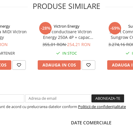
PRODUSE SIMILARE
 perspectiva instanta asupra
 unui tablou de bord simplu si
 inch, configurarea cu montare
Energy
Victron Energy
Su
-28%
-69%
a MIDI Victron
Bara conductoare Victron
Smart Comm
gy
Energy 250A 4P + capac
Sungrow C
BUSBAR VBB125040010
 RON
355,01 RON
254,21 RON
3.274,16 R
N35 adapter small), iar ecranul
 tablou de bord si se conecteaza
ARTENER
IN STOC
 conexiune si o configurare
COS
ADAUGA IN COS
ADAUGA I
trolul perfect în aplicatii
rid, acesta va porni/opri automat
Sunt de acord cu prelucrarea datelor conform
Politicii de confidențialitate
fârsitul perioadelor de „liniste”.
ateriile de rezerva la 100%,
energia (solara) în exces pentru
DATE COMERCIALE