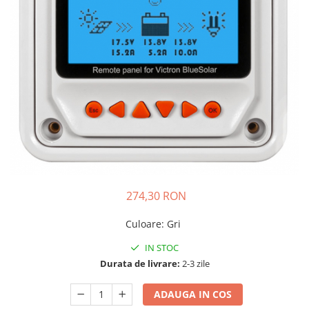
Incarcatoare acumulatori
Panouri fotovoltaice si accesorii
Panouri fotovoltaice
Sisteme prindere panouri
fotovoltaice
Accesorii
Invertoare
Invertoare Hibrid
Invertoare On-grid
Invertoare Off-grid
274,30 RON
Controlere solare
MPPT
Culoare
:
Gri
PWM
IN STOC
Durata de livrare:
2-3 zile
Convertoare de tensiune
Sisteme de stocare energie
ADAUGA IN COS
LiFePO4