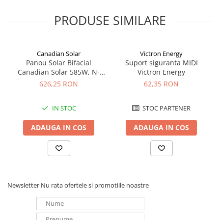
Redresoare, incarcatoare si testere
PRODUSE SIMILARE
Redresoare auto, moto, barci si
stationare
Surse UPS
Canadian Solar
Victron Energy
UPS pentru centrale termice si
Panou Solar Bifacial
Suport siguranta MIDI
sisteme de urgenta - acumulator
Canadian Solar 585W, N-
Victron Energy
Type TOPCon, CS6W-TB-SF-
extern
626,25 RON
62,35 RON
UPS Calculatoare si Servere
BIF
UPS Trifazat
IN STOC
STOC PARTENER
Stabilizatoare Tensiune
ADAUGA IN COS
ADAUGA IN COS
PDUs unitati de distributie a
energiei electrice
Cabinete baterii
Acumulatori UPS
Newsletter
Nu rata ofertele si promotiile noastre
Drumetii / Camping
Accesorii
Frigidere portabile