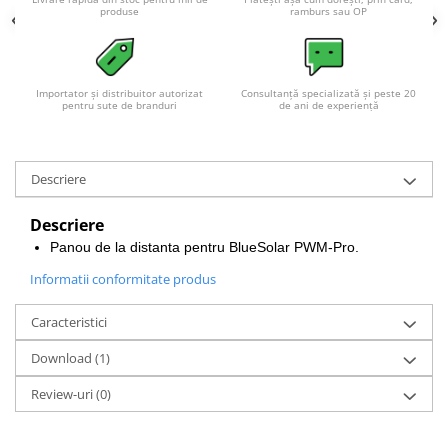
Acumulatori VRLA AGM/GEL /
produse
ramburs sau OP
Tractiune / LiFePo4
Baterii si acumulatori gel si VRLA
6-12 V
Importator și distribuitor autorizat
Consultanță specializată și peste 20
Baterii si acumulatori AGM VRLA
pentru sute de branduri
de ani de experiență
de 6-12 V
Acumulatori Moto, ATV
Descriere
GEL
AGM
Descriere
Li-Ion
Panou de la distanta pentru BlueSolar PWM-Pro.
SLA AGM (Sealed Lead Acid)
Informatii conformitate produs
Deep Cycle - Tractiune/Semi-
Tractiune
Caracteristici
Marine & Caravan
Download (1)
APC
Review-uri
(0)
Pachete acumulatori VRLA
Sisteme de management (BMS)