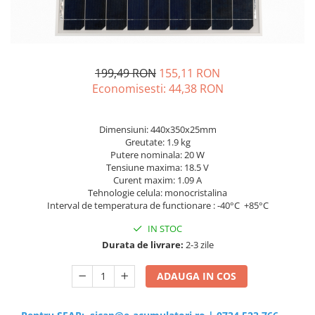
Sisteme de management (BMS)
Redresoare, incarcatoare si testere
Redresoare auto, moto, barci si
199,49 RON
155,11 RON
stationare
Economisesti:
44,38
RON
Dimensiuni: 440x350x25mm
Greutate: 1.9 kg
Putere nominala: 20 W
Tensiune maxima: 18.5 V
Curent maxim: 1.09 A
Tehnologie celula: monocristalina
Interval de temperatura de functionare : -40°C +85°C
IN STOC
Durata de livrare:
2-3 zile
ADAUGA IN COS