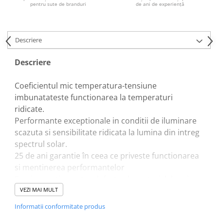
pentru sute de branduri
de ani de experiență
Descriere
Descriere
Coeficientul mic temperatura-tensiune
imbunatateste functionarea la temperaturi
ridicate.
Performante exceptionale in conditii de iluminare
scazuta si sensibilitate ridicata la lumina din intreg
spectrul solar.
25 de ani garantie în ceea ce priveste functionarea
si mentinerea performantelor
5 ani garantie pentru defecte ale materialelor si
defecte de fabricatie
VEZI MAI MULT
Cutie de conexiuni inchisa ermetic, rezistenta la
Informatii conformitate produs
apa