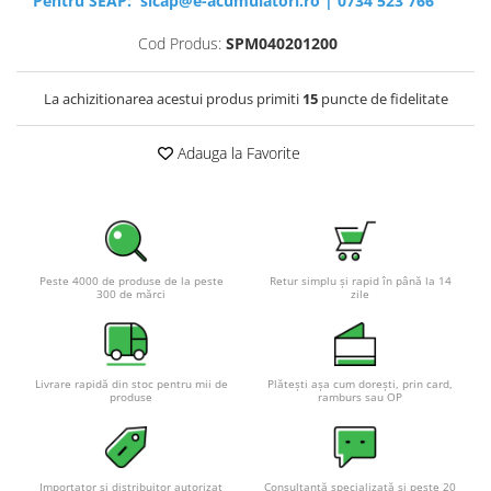
Pentru SEAP:
sicap@e-acumulatori.ro
|
0734 523 766
Cod Produs:
SPM040201200
La achizitionarea acestui produs primiti
15
puncte de fidelitate
Adauga la Favorite
Peste 4000 de produse de la peste
Retur simplu și rapid în până la 14
300 de mărci
zile
Livrare rapidă din stoc pentru mii de
Plătești așa cum dorești, prin card,
produse
ramburs sau OP
Importator și distribuitor autorizat
Consultanță specializată și peste 20