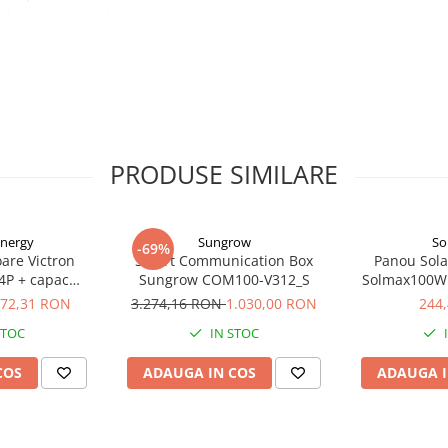
rdere minima de energie
Vinyl Acetate - acetat de
erintele de securitate in
 o montare usoara a
e de sisteme standard de
PRODUSE SIMILARE
e iluminat stradal,
Energy
Sungrow
So
-69%
r, sisteme de
are Victron
Smart Communication Box
Panou Solar
4P + capac
Sungrow COM100-V312_S
Solmax100W
125040010
Solarfa
72,31 RON
3.274,16 RON
1.030,00 RON
244
STOC
IN STOC
COS
ADAUGA IN COS
ADAUGA I