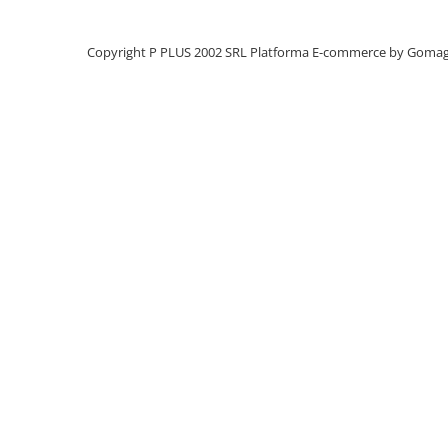
Panouri portabile
Copyright P PLUS 2002 SRL
Platforma E-commerce by Goma
Racire/Incalzire
Statii energie portabile
Diverse
Electrice
Intrerupatoare si prize
Dulapuri pentru cablare
structurata
Sigurante
Tablouri electrice
Lumina (Becuri si Lanterne)
Laptop & PC accesorii, baterii,
cabluri USB, prelungitoare USB
Cablu de date si Adaptoare
Solutii solare portabile
Lichidare de stoc