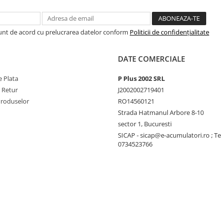
Sunt de acord cu prelucrarea datelor conform
Politicii de confidențialitate
DATE COMERCIALE
 Plata
P Plus 2002 SRL
e Retur
J2002002719401
Produselor
RO14560121
Strada Hatmanul Arbore 8-10
sector 1, Bucuresti
SICAP - sicap@e-acumulatori.ro ; Te
0734523766