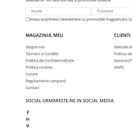
Newsletter
Nu rata ofertele si promotiile noastre
Redresoare, incarcatoare si testere
Redresoare auto, moto, barci si
Vreau sa primesc newslettere cu promoțiile magazinului. 
stationare
Surse UPS
MAGAZINUL MEU
CLIENTI
UPS pentru centrale termice si
sisteme de urgenta - acumulator
Despre noi
Metode de
extern
UPS Calculatoare si Servere
Termeni si Conditii
Politica d
Politica de Confidentialitate
Garantia 
UPS Trifazat
Politica cookies
ANPC
Stabilizatoare Tensiune
Livrare
PDUs unitati de distributie a
Regulamente campanii
energiei electrice
Contact
Cabinete baterii
SOCIAL
URMARESTE-NE IN SOCIAL MEDIA
Acumulatori UPS
Drumetii / Camping
Accesorii
Frigidere portabile