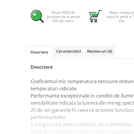
Pachete complete stocare energie
Peste 4000 de
Retur simplu și
Sisteme de Stocare Comerciale
produse de la peste
rapid în până la 
300 de mărci
zile
Sisteme fotovoltaice complete
Sisteme fotovoltaice de putere
mica (rulota/caravan/case de
vacanta)
Sisteme fotovoltaice profesionale
Caracteristici
Review-uri
(0)
Descriere
Pachete sisteme fotovoltaice
Statii de incarcare vehicule
Descriere
electrice
Statii de incarcare
Coeficientul mic temperatura-tensiune imbuna
temperaturi ridicate.
Cabluri de incarcare vehicule
electrice
Performante exceptionale in conditii de ilumi
sensibilitate ridicata la lumina din intreg spect
Prize de incarcare vehicule
25 de ani garantie în ceea ce priveste functio
electrice
performantelor
Accesorii
5 ani garantie pentru defecte ale materialelor 
Turbine eoliene pentru casă
Cutie de conexiuni inchisa ermetic, rezistenta