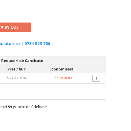
A IN COS
ulatori.ro
|
0734 523 766
Reduceri de Cantitate
Pret
/ buc
Economisesti
+
533,03 RON
177,68 RON
imiti
59
puncte de fidelitate