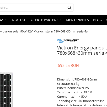
ARA
NOUTATI
OFERTE PARTENERI
MENTENANTA
BLOG
gy panou solar 90W-12V Monocristalin 780x668×30mm seria 4a
Victron Energy panou 
780x668×30mm seria 4
592,25 RON
Dimensiuni: 780x668×30mm
Greutate: 6.1 kg
Putere nominala: 90 W
Tensiune maxima: 19.6 V
Curent maxim: 4.59 A
Tehnologie celula: monocristalina
Interval de temperatura de functio