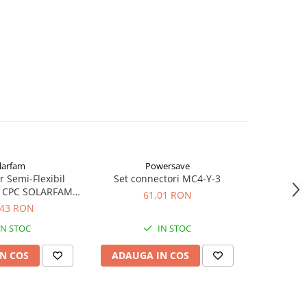
larfam
Powersave
Vi
 Semi-Flexibil
Set connectori MC4-Y-3
Interfata
 CPC SOLARFAM
Energy M
61,01 RON
m-Flex-100
,43 RON
4
IN STOC
IN STOC
S
N COS
ADAUGA IN COS
ADAUG