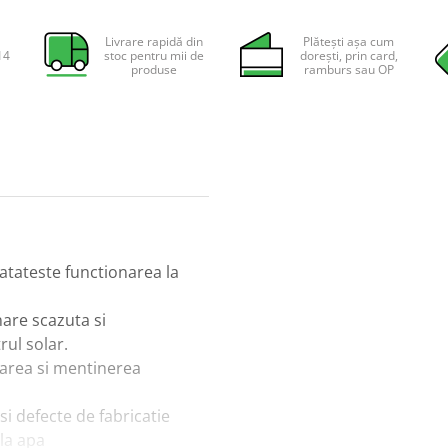
Livrare rapidă din
Plătești așa cum
14
stoc pentru mii de
dorești, prin card,
produse
ramburs sau OP
tateste functionarea la
nare scazuta si
rul solar.
narea si mentinerea
si defecte de fabricatie
 la apa