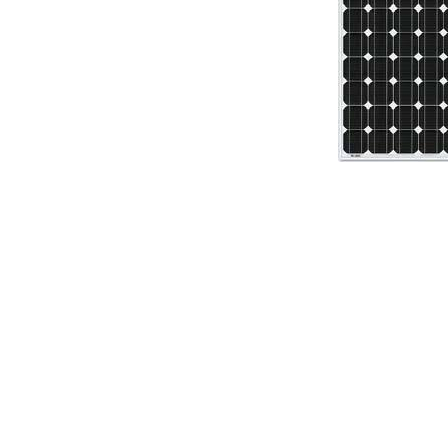
Incarcatoare acumulatori
Panouri fotovoltaice si accesorii
Panouri fotovoltaice
Sisteme prindere panouri
fotovoltaice
Accesorii
Invertoare
Invertoare Hibrid
Invertoare On-grid
Invertoare Off-grid
Controlere solare
MPPT
Distribuie
pe
PWM
Facebook
Convertoare de tensiune
Sisteme de stocare energie
LiFePO4