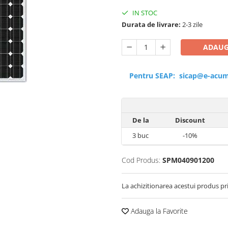
IN STOC
Durata de livrare:
2-3 zile
ADAUG
Pentru SEAP:
sicap@e-acum
De la
Discount
3
buc
-10%
Cod Produs:
SPM040901200
La achizitionarea acestui produs pr
Adauga la Favorite