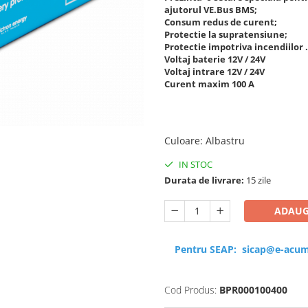
ajutorul VE.Bus BMS;
Consum redus de curent;
Protectie la supratensiune;
Protectie impotriva incendiilor .
Voltaj baterie 12V / 24V
Voltaj intrare 12V / 24V
Curent maxim 100 A
Culoare
:
Albastru
IN STOC
Durata de livrare:
15 zile
ADAUG
Pentru SEAP:
sicap@e-acum
Cod Produs:
BPR000100400