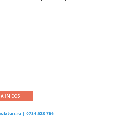
A IN COS
ulatori.ro
|
0734 523 766