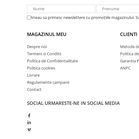
Redresoare, incarcatoare si testere
Redresoare auto, moto, barci si
Vreau sa primesc newslettere cu promoțiile magazinului. 
stationare
Surse UPS
MAGAZINUL MEU
CLIENTI
UPS pentru centrale termice si
sisteme de urgenta - acumulator
Despre noi
Metode de
extern
Termeni si Conditii
Politica d
UPS Calculatoare si Servere
Politica de Confidentialitate
Garantia 
UPS Trifazat
Politica cookies
ANPC
Stabilizatoare Tensiune
Livrare
Regulamente campanii
PDUs unitati de distributie a
Contact
energiei electrice
Cabinete baterii
SOCIAL
URMARESTE-NE IN SOCIAL MEDIA
Acumulatori UPS
Drumetii / Camping
Accesorii
Frigidere portabile