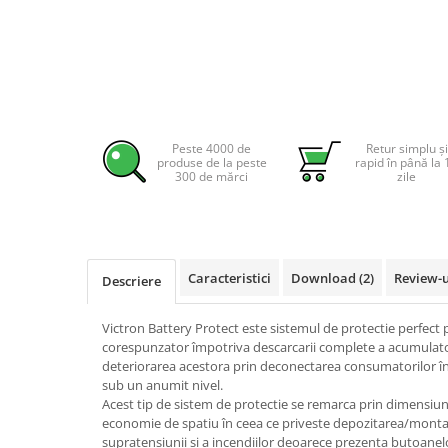
Pachete complete stocare energie
Sisteme de Stocare Comerciale
Sisteme fotovoltaice complete
Sisteme fotovoltaice de putere
mica (rulota/caravan/case de
vacanta)
Peste 4000 de
Retur simplu și
Sisteme fotovoltaice profesionale
produse de la peste
rapid în până la 
300 de mărci
zile
Pachete sisteme fotovoltaice
Statii de incarcare vehicule
electrice
Statii de incarcare
Caracteristici
Download (2)
Review-
Descriere
Cabluri de incarcare vehicule
electrice
Victron Battery Protect este sistemul de protectie perfect
Prize de incarcare vehicule
corespunzator împotriva descarcarii complete a acumulator
deteriorarea acestora prin deconectarea consumatorilor îna
electrice
sub un anumit nivel.
Accesorii
Acest tip de sistem de protectie se remarca prin dimensiun
economie de spatiu în ceea ce priveste depozitarea/montare
Turbine eoliene pentru casă
supratensiunii si a incendiilor deoarece prezenta butoane