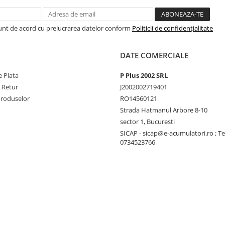
Sunt de acord cu prelucrarea datelor conform
Politicii de confidențialitate
DATE COMERCIALE
 Plata
P Plus 2002 SRL
e Retur
J2002002719401
Produselor
RO14560121
Strada Hatmanul Arbore 8-10
sector 1, Bucuresti
SICAP - sicap@e-acumulatori.ro ; Te
0734523766