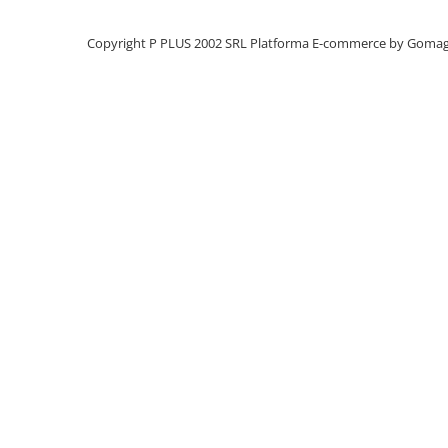
Panouri portabile
Copyright P PLUS 2002 SRL
Platforma E-commerce by Goma
Racire/Incalzire
Statii energie portabile
Diverse
Electrice
Intrerupatoare si prize
Dulapuri pentru cablare
structurata
Sigurante
Tablouri electrice
Lumina (Becuri si Lanterne)
Laptop & PC accesorii, baterii,
cabluri USB, prelungitoare USB
Cablu de date si Adaptoare
Solutii solare portabile
Lichidare de stoc