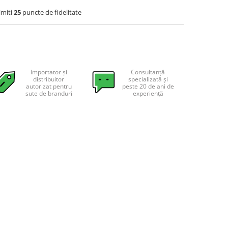
imiti
25
puncte de fidelitate
Importator și
Consultanță
distribuitor
specializată și
autorizat pentru
peste 20 de ani de
sute de branduri
experiență