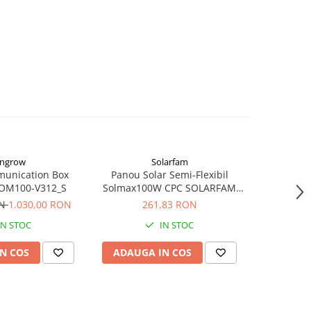
ngrow
Solarfam
unication Box
Panou Solar Semi-Flexibil
Set co
OM100-V312_S
Solmax100W CPC SOLARFAM
Solarfam-Flex-100
ON
1.030,00 RON
261,83 RON
IN STOC
IN STOC
N COS
ADAUGA IN COS
ADAUG