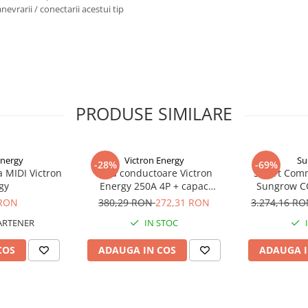
nevrarii / conectarii acestui tip
PRODUSE SIMILARE
Energy
Victron Energy
Su
-28%
-69%
a MIDI Victron
Bara conductoare Victron
Smart Comm
gy
Energy 250A 4P + capac
Sungrow C
BUSBAR VBB125040010
 RON
380,29 RON
272,31 RON
3.274,16 R
ARTENER
IN STOC
COS
ADAUGA IN COS
ADAUGA I