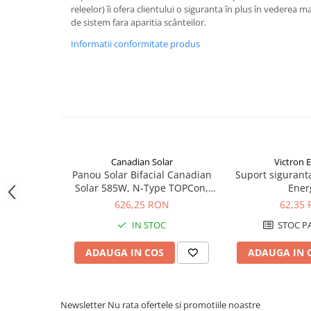
Acumulatori VRLA AGM/GEL /
releelor) îi ofera clientului o siguranta în plus în vederea ma
Tractiune / LiFePo4
de sistem fara aparitia scânteilor.
Baterii si acumulatori gel si VRLA
Informatii conformitate produs
6-12 V
Baterii si acumulatori AGM VRLA
de 6-12 V
Acumulatori Moto, ATV
GEL
AGM
Canadian Solar
Victron 
Li-Ion
Panou Solar Bifacial Canadian
Suport sigurant
SLA AGM (Sealed Lead Acid)
Solar 585W, N-Type TOPCon,
Ener
CS6W-TB-SF-BIF
Deep Cycle - Tractiune/Semi-
626,25 RON
62,35
Tractiune
IN STOC
STOC P
Marine & Caravan
ADAUGA IN COS
ADAUGA IN 
APC
Pachete acumulatori VRLA
Sisteme de management (BMS)
Newsletter
Nu rata ofertele si promotiile noastre