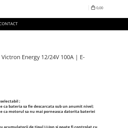
0,00
CONTACT
e Victron Energy 12/24V 100A | E-
selectabil ;
 ca bateria sa fie descarcata sub un anumit nivel;
e ca motorul sa nu mai porneasca datorita bateriei
 acumulatorii de tipul LI-Ion si poate fi controlat cu