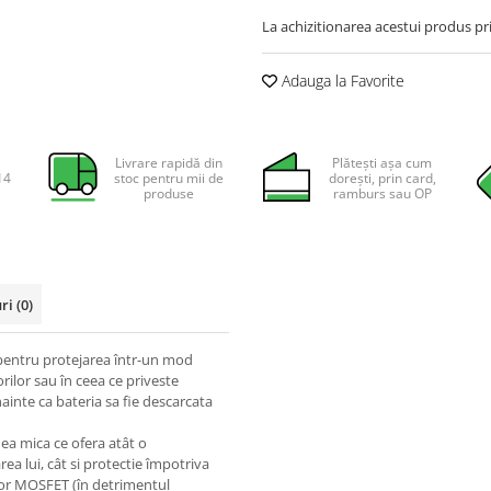
La achizitionarea acestui produs pr
Adauga la Favorite
Livrare rapidă din
Plătești așa cum
14
stoc pentru mii de
dorești, prin card,
produse
ramburs sau OP
uri
(0)
 pentru protejarea într-un mod
ilor sau în ceea ce priveste
inte ca bateria sa fie descarcata
ea mica ce ofera atât o
a lui, cât si protectie împotriva
lor MOSFET (în detrimentul