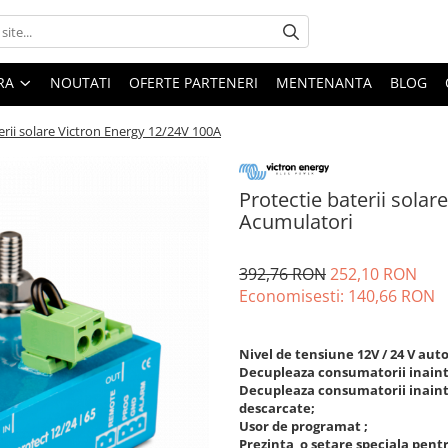
ARA
NOUTATI
OFERTE PARTENERI
MENTENANTA
BLOG
erii solare Victron Energy 12/24V 100A
Protectie baterii solar
Acumulatori
392,76 RON
252,10 RON
Economisesti:
140,66
RON
Nivel de tensiune 12V / 24 V auto
Decupleaza consumatorii inainte
Decupleaza consumatorii inaint
descarcate;
Usor de programat ;
Prezinta o setare speciala pentru