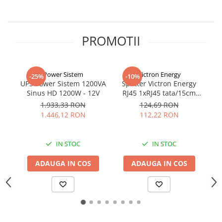
Sisteme de management (BMS)
Redresoare, incarcatoare si testere
PROMOTII
Redresoare auto, moto, barci si
stationare
Power Sistem
Victron Energy
-25%
-10%
UPS Power Sistem 1200VA
Splitter Victron Energy
Sinus HD 1200W - 12V
RJ45 1xRJ45 tata/15cm
U
cablu/2xRJ45 mama
1.933,33 RON
124,69 RON
1.446,12 RON
112,22 RON
IN STOC
IN STOC
ADAUGA IN COS
ADAUGA IN COS