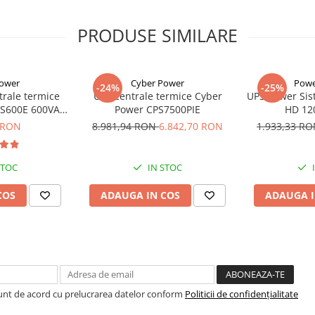
9% AC output)
idicata a tensiunii de
PRODUSE SIMILARE
Power
Cyber Power
Powe
e centralele termice, la diferite
-24%
-25%
trale termice
UPS centrale termice Cyber
UPS Power Sis
a cele la care nu este nevoie in
PS600E 600VA
Power CPS7500PIE
HD 12
W
 RON
8.981,94 RON
6.842,70 RON
1.933,33 R
de un motor în curent alternativ
nsiune alternativă sinusoidală.
uterea consumată de centrală
STOC
IN STOC
 să poată furniza o putere mai
 cartea tehnică a acesteia). Dacă
COS
ADAUGA IN COS
ADAUGA I
geţi o sursă UPS care să
a preveni supraîncălzirea
Sunt de acord cu prelucrarea datelor conform
Politicii de confidențialitate