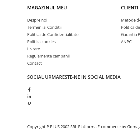
Redresoare, incarcatoare si testere
MAGAZINUL MEU
CLIENTI
Redresoare auto, moto, barci si
Despre noi
Metode de
stationare
Termeni si Conditii
Politica d
Surse UPS
Politica de Confidentialitate
Garantia 
UPS pentru centrale termice si
Politica cookies
ANPC
sisteme de urgenta - acumulator
Livrare
extern
UPS Calculatoare si Servere
Regulamente campanii
Contact
UPS Trifazat
Stabilizatoare Tensiune
SOCIAL
URMARESTE-NE IN SOCIAL MEDIA
PDUs unitati de distributie a
energiei electrice
Cabinete baterii
Acumulatori UPS
Drumetii / Camping
Copyright P PLUS 2002 SRL
Platforma E-commerce by Goma
Accesorii
Frigidere portabile