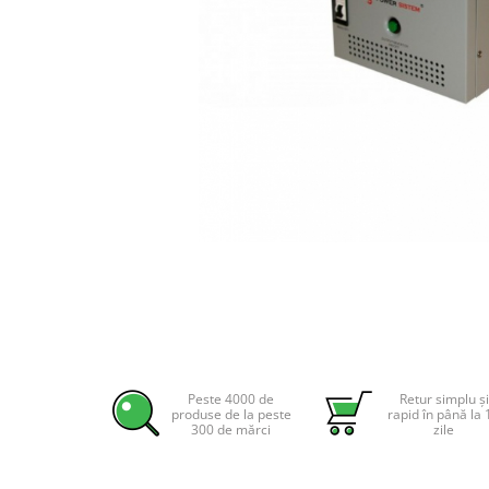
Incarcatoare acumulatori
Panouri fotovoltaice si accesorii
Panouri fotovoltaice
Sisteme prindere panouri
fotovoltaice
Accesorii
Invertoare
Invertoare Hibrid
Invertoare On-grid
Distribuie
pe
Invertoare Off-grid
Facebook
Controlere solare
MPPT
PWM
Peste 4000 de
Retur simplu și
produse de la peste
rapid în până la 
Convertoare de tensiune
300 de mărci
zile
Sisteme de stocare energie
LiFePO4