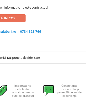
en informativ, nu este contractual
A IN COS
ulatori.ro
|
0734 523 766
imiti
136
puncte de fidelitate
Importator și
Consultanță
distribuitor
specializată și
autorizat pentru
peste 20 de ani de
sute de branduri
experiență