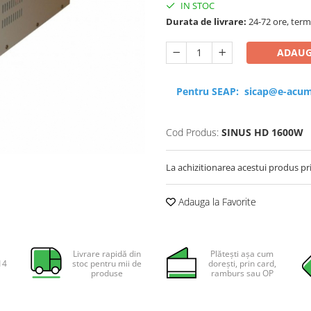
IN STOC
Durata de livrare:
24-72 ore, term
ADAUG
Pentru SEAP:
sicap@e-acum
Cod Produs:
SINUS HD 1600W
La achizitionarea acestui produs pr
Adauga la Favorite
Livrare rapidă din
Plătești așa cum
14
stoc pentru mii de
dorești, prin card,
produse
ramburs sau OP