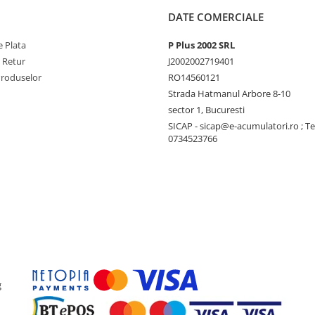
DATE COMERCIALE
 Plata
P Plus 2002 SRL
e Retur
J2002002719401
Produselor
RO14560121
Strada Hatmanul Arbore 8-10
sector 1, Bucuresti
SICAP - sicap@e-acumulatori.ro ; Te
0734523766
g