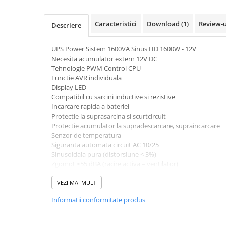
Pachete complete stocare energie
Caracteristici
Download (1)
Review-
Sisteme de Stocare Comerciale
Descriere
Sisteme fotovoltaice complete
UPS Power Sistem 1600VA Sinus HD 1600W - 12V
Sisteme fotovoltaice de putere
Necesita acumulator extern 12V DC
mica (rulota/caravan/case de
Tehnologie PWM Control CPU
vacanta)
Functie AVR individuala
Sisteme fotovoltaice profesionale
Display LED
Pachete sisteme fotovoltaice
Compatibil cu sarcini inductive si rezistive
Incarcare rapida a bateriei
Statii de incarcare vehicule
Protectie la suprasarcina si scurtcircuit
electrice
Protectie acumulator la supradescarcare, supraincarcare
Statii de incarcare
Senzor de temperatura
Siguranta automata circuit AC 10/25
Cabluri de incarcare vehicule
Sinusoidala pura (distorsiune < 3%)
electrice
Zgomot ≤55 dBA (racire activa – ventilator)
Priza Schuko x 2, conexiune tip regleta pentru puteri mari
Prize de incarcare vehicule
Tensiune de iesire (V): 230V ± 9% (AC Mode), 230V ± 1% (
VEZI MAI MULT
electrice
Tensiune de alimentare (V): 140V – 275V
Informatii conformitate produs
Accesorii
Timp de transfer (ms): ≤ 6ms
Alarma audio: Da
Turbine eoliene pentru casă
Interfata: Priza Schuko