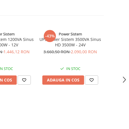
r Sistem
Power Sistem
-43%
-37%
tem 1200VA Sinus
UPS Power Sistem 3500VA Sinus
UPS SPS 
00W - 12V
HD 3500W - 24V
sinusoida 
ON
1.446,12 RON
3.660,50 RON
2.090,00 RON
884,52
IN STOC
IN STOC
N COS
ADAUGA IN COS
ADAUG