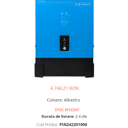
Sisteme de management (BMS)
Redresoare, incarcatoare si testere
Redresoare auto, moto, barci si
stationare
4.744,21 RON
Culoare
:
Albastru
STOC EPUIZAT
Durata de livrare:
2-3 zile
Cod Produs:
PIN242201000