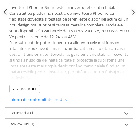
Invertorul Phoenix Smart este un invertor eficient si fiabil.
Construit pe platforma noastra de invertoare Phoenix, cu
fiabilitate dovedita si testata pe teren, este disponibil acum cu un
nou design mai subtire si carcasa metalica completa. Modelele
sunt disponibile în variantele de 1600 VA, 2000 VA, 3000 VA si 5000
VA pentru sisteme de 12, 24 sau 48 V.
Este suficient de puternic pentru a alimenta cele mai frecvent
întâlnite dispozitive din masina, ambarcatiunea, rulota sau casa
dvs. Un transformator toroidal asigura tensiune stabila, frecventa
si unda sinusoida de înalta calitate si protectie la supratensiune.
Instalarea este mai simpla decât oricând, terminalele fiind acum
mai accesibile pentru instalator, permitând astfel un finisaj mai
profesionist.
Bluetooth-ul este încorporat si faciliteaza mai mult decât oricând
configurarea invertorului dvs. de mare putere. Configurati
VEZI MAI MULT
alarmele, releul de alarma, tensiunea de decuplare, tensiunea de
Informatii conformitate produs
iesire, frecventa, modul eco si mai mult, toate acestea în
VictronConnect.
Caracteristici
Review-uri
(0)