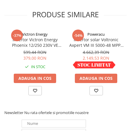
PRODUSE SIMILARE
Victron Energy
Poweracu
-37%
-54%
Invertor Victron Energy
Invertor solar Voltronic
Phoenix 12/250 230V VE
Axpert VM III 5000-48 MPPT
Direct Schuko
5000VA 5000W LCD +
599,44 RON
4.662,39 RON
bluetooth
379,00 RON
2.149,53 RON
IN STOC
IN STOC
ADAUGA IN COS
ADAUGA IN COS
Newsletter
Nu rata ofertele si promotiile noastre