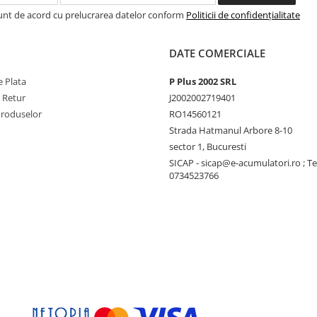
de 24/5000, de exemplu, vor
Sunt de acord cu prelucrarea datelor conform
Politicii de confidențialitate
unctionarea intr-o
ila.
DATE COMERCIALE
 Plata
P Plus 2002 SRL
 CA: comutatorul de
e Retur
J2002002719401
Produselor
RO14560121
Strada Hatmanul Arbore 8-10
de transfer automat,
sector 1, Bucuresti
ului MultiPlus.
SICAP - sicap@e-acumulatori.ro ; Te
 functia de incarcare a
0734523766
alculatoarele sau alte
tioneze fara intrerupere
 timp de transfer foarte