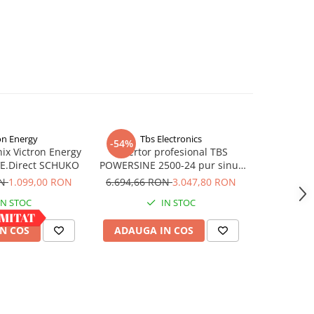
on Energy
Tbs Electronics
-54%
-37%
ix Victron Energy
Invertor profesional TBS
Invertor 
VE.Direct SCHUKO
POWERSINE 2500-24 pur sinus
Sinewave I
DC/AC
cu controll
ON
1.099,00 RON
6.694,66 RON
3.047,80 RON
2.235,9
cabl
IN STOC
IN STOC
N COS
ADAUGA IN COS
ADAUG