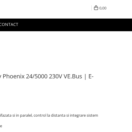
0,00
CONTACT
y Phoenix 24/5000 230V VE.Bus | E-
azata si in paralel, control la distanta si integrare sistem
re