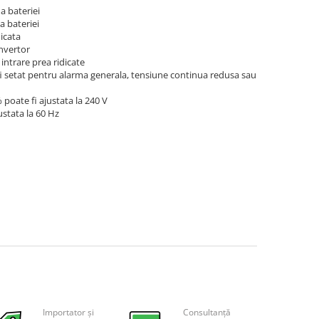
ateriei
ateriei
cata
vertor
rare prea ridicate
fi setat pentru alarma generala, tensiune continua redusa sau
 poate fi ajustata la 240 V
ustata la 60 Hz
Importator și
Consultanță