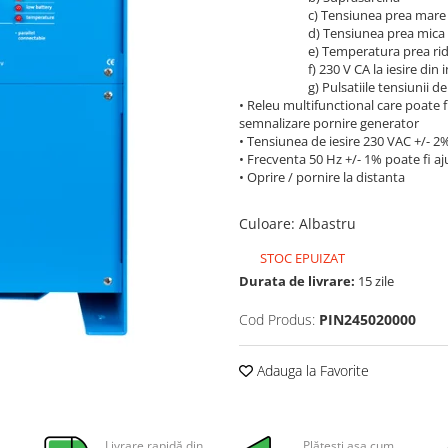
c) Tensiunea prea mare a b
d) Tensiunea prea mica a b
e) Temperatura prea ridi
f) 230 V CA la iesire din in
g) Pulsatiile tensiunii de int
• Releu multifunctional care poate 
semnalizare pornire generator
• Tensiunea de iesire 230 VAC +/- 2%
• Frecventa 50 Hz +/- 1% poate fi aj
• Oprire / pornire la distanta
Culoare
:
Albastru
STOC EPUIZAT
Durata de livrare:
15 zile
Cod Produs:
PIN245020000
Adauga la Favorite
Livrare rapidă din
Plătești așa cum