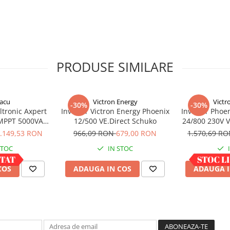
a fost creat un produs de
te redusa, fiabilitate
orice tip de sarcina.
PRODUSE SIMILARE
o reprezinta pornirea in
acu
Victron Energy
Victr
-30%
-30%
inalta frecventa nu ofera
ltronic Axpert
Invertor Victron Energy Phoenix
Invertor Phoen
 MPPT 5000VA
12/500 VE.Direct Schuko
24/800 230V 
rtoarele Phoenix se
 bluetooth
.149,53 RON
966,09 RON
679,00 RON
1.570,69 R
 sarcini pretentioase,
ectrice sau dispozitive
STOC
IN STOC
COS
ADAUGA IN COS
ADAUGA I
 de operare trifazata, in
ru a obtine un nivel