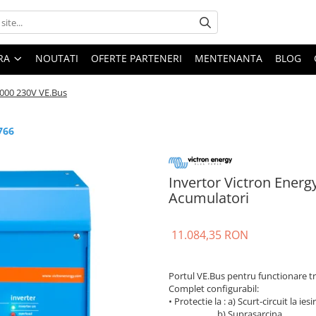
ARA
NOUTATI
OFERTE PARTENERI
MENTENANTA
BLOG
5000 230V VE.Bus
766
Invertor Victron Energ
Acumulatori
11.084,35 RON
Portul VE.Bus pentru functionare trif
Complet configurabil:
• Protectie la : a) Scurt-circuit la iesi
b) Suprasarcina