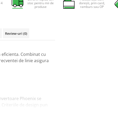
14
stoc pentru mii de
dorești, prin card,
produse
ramburs sau OP
Review-uri
(0)
ta eficienta. Combinat cu
recventei de linie asigura
invertoare Phoenix se
 Criteriile de design pun
oidala, cu eficienta
ea ce priveste