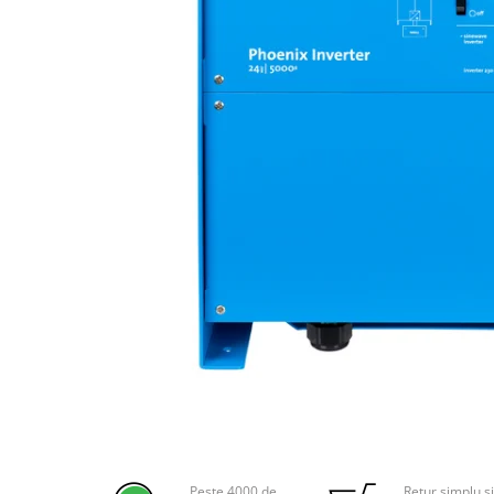
Incarcatoare acumulatori
Panouri fotovoltaice si accesorii
Panouri fotovoltaice
Sisteme prindere panouri
fotovoltaice
Accesorii
Invertoare
Invertoare Hibrid
Invertoare On-grid
Invertoare Off-grid
Controlere solare
MPPT
PWM
Convertoare de tensiune
Distribuie
pe
Sisteme de stocare energie
Facebook
LiFePO4
Peste 4000 de
Retur simplu și