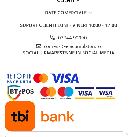
CLIENTI
UPS
DATE COMERCIALE
Acumulatori
Diverse
SUPORT CLIENTI
LUNI - VINERI 10:00 - 17:00
Invertoare
03744 99990
Sisteme de prindere
comenzi@e-acumulatori.ro
Statii de incarcare EV
SOCIAL
URMARESTE-NE IN SOCIAL MEDIA
OUTLET
Pompe de caldura