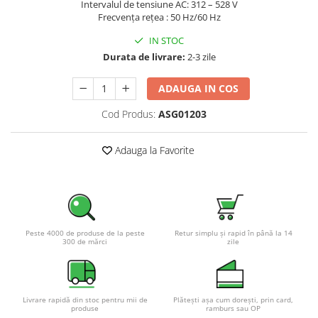
Intervalul de tensiune AC: 312 – 528 V
Pachete complete stocare energie
Frecvența rețea : 50 Hz/60 Hz
Sisteme de Stocare Comerciale
IN STOC
Sisteme fotovoltaice complete
Durata de livrare:
2-3 zile
Sisteme fotovoltaice de putere
ADAUGA IN COS
mica (rulota/caravan/case de
vacanta)
Sisteme fotovoltaice profesionale
Cod Produs:
ASG01203
Pachete sisteme fotovoltaice
Adauga la Favorite
Statii de incarcare vehicule
electrice
Statii de incarcare
Cabluri de incarcare vehicule
electrice
Peste 4000 de produse de la peste
Retur simplu și rapid în până la 14
300 de mărci
zile
Prize de incarcare vehicule
electrice
Accesorii
Livrare rapidă din stoc pentru mii de
Plătești așa cum dorești, prin card,
Turbine eoliene pentru casă
produse
ramburs sau OP