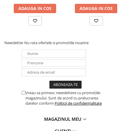
Panouri portabile
ADAUGA IN COS
ADAUGA IN COS
Racire/Incalzire
Statii energie portabile
Diverse
Electrice
Newsletter
Nu rata ofertele si promotiile noastre
Intrerupatoare si prize
Dulapuri pentru cablare
structurata
Sigurante
Tablouri electrice
Lumina (Becuri si Lanterne)
Vreau sa primesc newslettere cu promoțiile
Laptop & PC accesorii, baterii,
magazinului. Sunt de acord cu prelucrarea
cabluri USB, prelungitoare USB
datelor conform
Politicii de confidențialitate
Cablu de date si Adaptoare
Solutii solare portabile
MAGAZINUL MEU
Lichidare de stoc