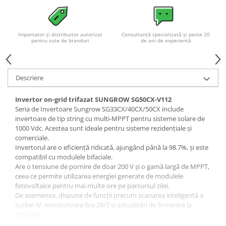
Acumulatori VRLA AGM/GEL /
Tractiune / LiFePo4
Baterii si acumulatori gel si VRLA
Importator și distribuitor autorizat
Consultanță specializată și peste 20
6-12 V
pentru sute de branduri
de ani de experiență
Baterii si acumulatori AGM VRLA
de 6-12 V
Descriere
Acumulatori Moto, ATV
GEL
Invertor on-grid trifazat SUNGROW SG50CX-V112
AGM
Seria de Invertoare Sungrow SG33CX/40CX/50CX include
invertoare de tip string cu multi-MPPT pentru sisteme solare de
Li-Ion
1000 Vdc. Acestea sunt ideale pentru sisteme rezidențiale și
SLA AGM (Sealed Lead Acid)
comerciale.
Deep Cycle - Tractiune/Semi-
Invertorul are o eficiență ridicată, ajungând până la 98.7%, și este
Tractiune
compatibil cu modulele bifaciale.
Are o tensiune de pornire de doar 200 V și o gamă largă de MPPT,
Marine & Caravan
ceea ce permite utilizarea energiei generate de modulele
fotovoltaice pentru mai multe ore pe parcursul zilei.
APC
De asemenea, dispune de funcții precum scanarea inteligentă a
Pachete acumulatori VRLA
curbei IV, monitorizare live 24/7 și actualizări de firmware la
distanță.
Sisteme de management (BMS)
Este ușor și prietenos cu utilizatorul, având un design compact,