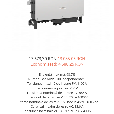
Incarcatoare acumulatori
Panouri fotovoltaice si accesorii
Panouri fotovoltaice
Sisteme prindere panouri
fotovoltaice
Accesorii
Invertoare
Invertoare Hibrid
17.673,30 RON
13.085,05 RON
Invertoare On-grid
Economisesti:
4.588,25
RON
Invertoare Off-grid
Eficiență maximă: 98.7%
Controlere solare
Numărul de MPPT-uri independente: 5
MPPT
Tensiunea maximă de intrare PV: 1100 V
Tensiunea de pornire: 250 V
PWM
Tensiunea nominală de intrare PV: 585 V
Intervalul de tensiune MPP: 200 – 1000 V
Convertoare de tensiune
Puterea nominală de ieșire AC: 50 kVA la 45 °C, 400 Vac
Sisteme de stocare energie
Curentul maxim de ieșire AC: 83.6 A
LiFePO4
Tensiunea nominală AC: 3 / N / PE, 230 / 400 V