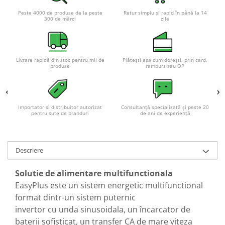
Acumulatori VRLA AGM/GEL /
Peste 4000 de produse de la peste
Retur simplu și rapid în până la 14
Tractiune / LiFePo4
300 de mărci
zile
Baterii si acumulatori gel si VRLA
6-12 V
Baterii si acumulatori AGM VRLA
Livrare rapidă din stoc pentru mii de
Plătești așa cum dorești, prin card,
de 6-12 V
produse
ramburs sau OP
Acumulatori Moto, ATV
GEL
AGM
Importator și distribuitor autorizat
Consultanță specializată și peste 20
pentru sute de branduri
de ani de experiență
Li-Ion
SLA AGM (Sealed Lead Acid)
Deep Cycle - Tractiune/Semi-
Descriere
Tractiune
Marine & Caravan
Solutie de alimentare multifunctionala
EasyPlus este un sistem energetic multifunctional
APC
format dintr-un sistem puternic
Pachete acumulatori VRLA
invertor cu unda sinusoidala, un încarcator de
Sisteme de management (BMS)
baterii sofisticat, un transfer CA de mare viteza