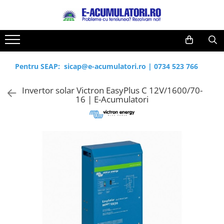
Toate Produsele
Reduceri de vara
Acumulatori, Baterii si Incarcatoare
Cabluri
Uzuale
Pentru SEAP:
sicap@e-acumulatori.ro
|
0734 523 766
Acumulatori
Baterii
Diverse
Invertor solar Victron EasyPlus C 12V/1600/70-
Baterii alcaline
Prelungitoare
16 | E-Acumulatori
Baterii litiu
Panouri fotovoltaice
Zinc-Carbon
Sisteme de prindere
Baterii rotunde argint
Invertoare
Baterii auditive
Statii de incarcare EV
Accesorii baterii
UPS
Baterii Industriale
Acumulatori
Ni-MH
Li-Ion