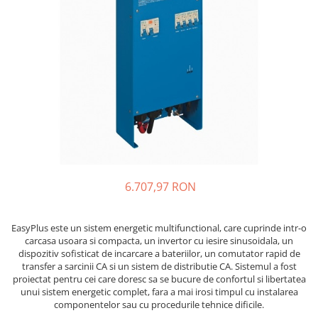
Incarcatoare acumulatori
Panouri fotovoltaice si accesorii
Panouri fotovoltaice
Sisteme prindere panouri
fotovoltaice
Accesorii
Invertoare
Invertoare Hibrid
Invertoare On-grid
6.707,97 RON
Invertoare Off-grid
Controlere solare
EasyPlus este un sistem energetic multifunctional, care cuprinde intr-o
MPPT
carcasa usoara si compacta, un invertor cu iesire sinusoidala, un
PWM
dispozitiv sofisticat de incarcare a bateriilor, un comutator rapid de
transfer a sarcinii CA si un sistem de distributie CA. Sistemul a fost
Convertoare de tensiune
proiectat pentru cei care doresc sa se bucure de confortul si libertatea
Sisteme de stocare energie
unui sistem energetic complet, fara a mai irosi timpul cu instalarea
componentelor sau cu procedurile tehnice dificile.
LiFePO4