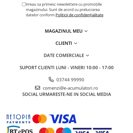
generatorului si circuitele de iesire
UPS
Vreau sa primesc newslettere cu promoțiile
(inclusiv alimentarea dedicata a încalzitorului de
magazinului. Sunt de acord cu prelucrarea
Acumulatori
datelor conform
Politicii de confidențialitate
apa) catre EasyPlus.
Diverse
Pasul 3
. Conectati panoul de control (optional) cu
cablul de patch-uri UTP.
MAGAZINUL MEU
Invertoare
Pasul 4
. Conectati cablurile bateriei si senzorul de
Sisteme de prindere
CLIENTI
temperatura la baterii
Statii de incarcare EV
(livrat si ca standard).
DATE COMERCIALE
Pasul 5
. Porniti RCD, distributia de curent alternativ
OUTLET
si invertorul / încarcatorul si
Pompe de caldura
SUPORT CLIENTI
LUNI - VINERI 10:00 - 17:00
sistemul este gata de utilizare.
03744 99990
comenzi@e-acumulatori.ro
SOCIAL
URMARESTE-NE IN SOCIAL MEDIA