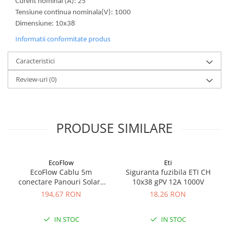
Curent nominal (A): 25
Redresoare, incarcatoare si testere
Tensiune continua nominala(V): 1000
Dimensiune: 10x38
Redresoare auto, moto, barci si
stationare
Informatii conformitate produs
Surse UPS
Caracteristici
UPS pentru centrale termice si
sisteme de urgenta - acumulator
Review-uri
(0)
extern
UPS Calculatoare si Servere
UPS Trifazat
Stabilizatoare Tensiune
PRODUSE SIMILARE
PDUs unitati de distributie a
energiei electrice
EcoFlow
Eti
Cabinete baterii
EcoFlow Cablu 5m
Siguranta fuzibila ETI CH
Acumulatori UPS
conectare Panouri Solare
10x38 gPV 12A 1000V
MC4 la XT60i
194,67 RON
18,26 RON
Drumetii / Camping
Accesorii
IN STOC
IN STOC
Frigidere portabile