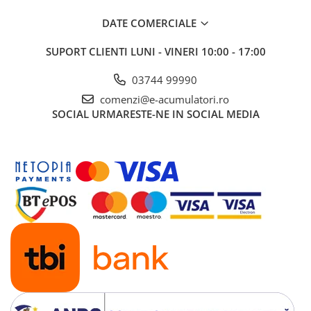
UPS
DATE COMERCIALE
Acumulatori
SUPORT CLIENTI
LUNI - VINERI 10:00 - 17:00
Diverse
Invertoare
03744 99990
Sisteme de prindere
comenzi@e-acumulatori.ro
SOCIAL
URMARESTE-NE IN SOCIAL MEDIA
Statii de incarcare EV
OUTLET
Pompe de caldura