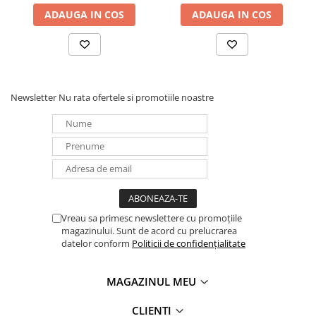
ADAUGA IN COS
ADAUGA IN COS
Panouri portabile
Racire/Incalzire
Statii energie portabile
Diverse
Newsletter
Nu rata ofertele si promotiile noastre
Electrice
Intrerupatoare si prize
Dulapuri pentru cablare
structurata
Sigurante
Tablouri electrice
Lumina (Becuri si Lanterne)
Vreau sa primesc newslettere cu promoțiile
magazinului. Sunt de acord cu prelucrarea
Laptop & PC accesorii, baterii,
datelor conform
Politicii de confidențialitate
cabluri USB, prelungitoare USB
Cablu de date si Adaptoare
MAGAZINUL MEU
Solutii solare portabile
Lichidare de stoc
CLIENTI