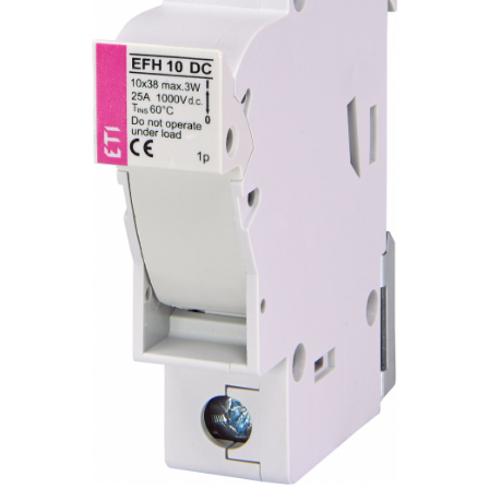
Incarcatoare acumulatori
Panouri fotovoltaice si accesorii
Panouri fotovoltaice
Sisteme prindere panouri
fotovoltaice
Accesorii
Invertoare
Invertoare Hibrid
Invertoare On-grid
Invertoare Off-grid
Controlere solare
MPPT
PWM
Convertoare de tensiune
Sisteme de stocare energie
LiFePO4