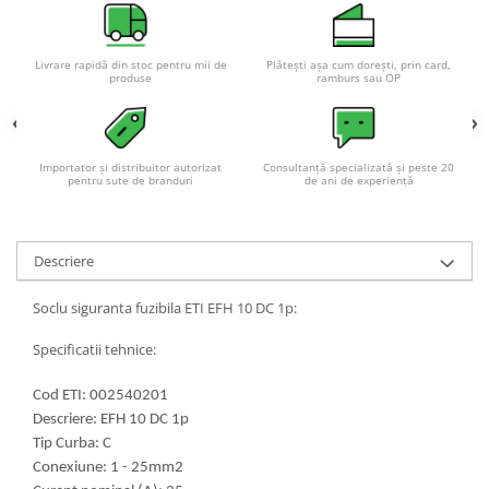
Acumulatori VRLA AGM/GEL /
Tractiune / LiFePo4
Baterii si acumulatori gel si VRLA
Livrare rapidă din stoc pentru mii de
Plătești așa cum dorești, prin card,
produse
ramburs sau OP
6-12 V
Baterii si acumulatori AGM VRLA
de 6-12 V
Importator și distribuitor autorizat
Consultanță specializată și peste 20
Acumulatori Moto, ATV
pentru sute de branduri
de ani de experiență
GEL
AGM
Li-Ion
Descriere
SLA AGM (Sealed Lead Acid)
Soclu siguranta fuzibila ETI EFH 10 DC 1p:
Deep Cycle - Tractiune/Semi-
Tractiune
Specificatii tehnice:
Marine & Caravan
Cod ETI: 002540201
APC
Descriere: EFH 10 DC 1p
Pachete acumulatori VRLA
Tip Curba: C
Conexiune: 1 - 25mm2
Sisteme de management (BMS)