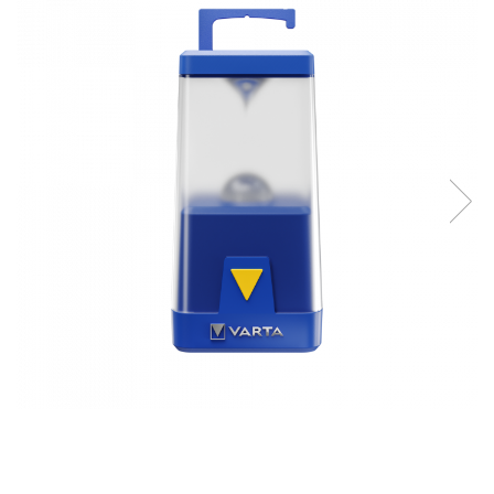
Incarcatoare acumulatori
Panouri fotovoltaice si accesorii
Panouri fotovoltaice
Sisteme prindere panouri
fotovoltaice
Accesorii
Invertoare
Invertoare Hibrid
Invertoare On-grid
Invertoare Off-grid
Controlere solare
MPPT
PWM
Convertoare de tensiune
Sisteme de stocare energie
LiFePO4