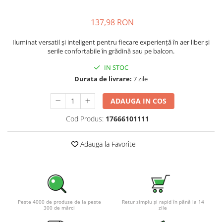
Pachete complete stocare energie
137,98 RON
Sisteme de Stocare Comerciale
Sisteme fotovoltaice complete
Iluminat versatil și inteligent pentru fiecare experiență în aer liber și
serile confortabile în grădină sau pe balcon.
Sisteme fotovoltaice de putere
mica (rulota/caravan/case de
IN STOC
vacanta)
Sisteme fotovoltaice profesionale
Durata de livrare:
7 zile
Pachete sisteme fotovoltaice
ADAUGA IN COS
Statii de incarcare vehicule
electrice
Cod Produs:
17666101111
Statii de incarcare
Adauga la Favorite
Cabluri de incarcare vehicule
electrice
Prize de incarcare vehicule
electrice
Accesorii
Peste 4000 de produse de la peste
Retur simplu și rapid în până la 14
300 de mărci
zile
Turbine eoliene pentru casă