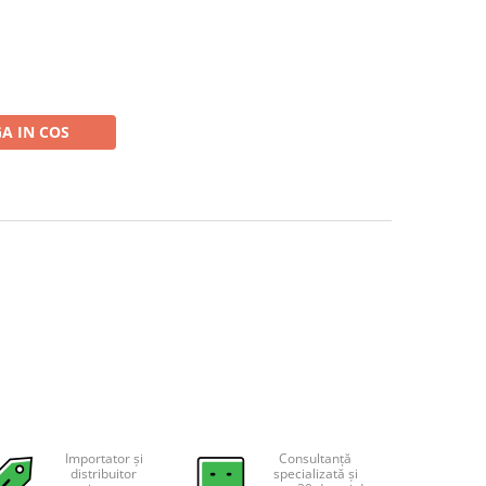
A IN COS
Importator și
Consultanță
distribuitor
specializată și