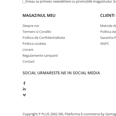
Vreau sa primesc newslettere cu promoțiile magazinului. 
Redresoare, incarcatoare si testere
Redresoare auto, moto, barci si
MAGAZINUL MEU
CLIENTI
stationare
Surse UPS
Despre noi
Metode de
Termeni si Conditii
Politica d
UPS pentru centrale termice si
sisteme de urgenta - acumulator
Politica de Confidentialitate
Garantia 
extern
Politica cookies
ANPC
UPS Calculatoare si Servere
Livrare
UPS Trifazat
Regulamente campanii
Contact
Stabilizatoare Tensiune
PDUs unitati de distributie a
SOCIAL
URMARESTE-NE IN SOCIAL MEDIA
energiei electrice
Cabinete baterii
Acumulatori UPS
Drumetii / Camping
Accesorii
Frigidere portabile
Copyright P PLUS 2002 SRL
Platforma E-commerce by Goma