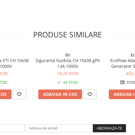
PRODUSE SIMILARE
Eti
Ec
la ETI CH 10x38
Siguranta fuzibila CH 10x38 gPV
EcoFlow Adap
 1000V
13A 1000V
Generator S
 RON
18,26 RON
452
STOC
IN STOC
STOC
COS
ADAUGA IN COS
ADAUGA I