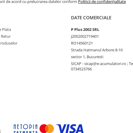
Sunt de acord cu prelucrarea datelor conform
Politicii de confidențialitate
DATE COMERCIALE
 Plata
P Plus 2002 SRL
e Retur
J2002002719401
Produselor
RO14560121
Strada Hatmanul Arbore 8-10
sector 1, Bucuresti
SICAP - sicap@e-acumulatori.ro ; Te
0734523766
g