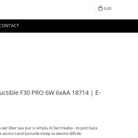
0,00
CONTACT
ructible F30 PRO 6W 6xAA 18714 | E-
aer liber sau pur si simplu iti faci treaba - te poți baza
tunci cand lucrurile incep sa devina dificile.