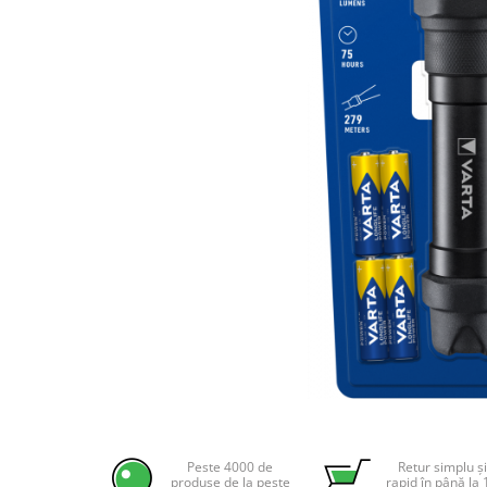
Incarcatoare acumulatori
Panouri fotovoltaice si accesorii
Panouri fotovoltaice
Sisteme prindere panouri
fotovoltaice
Accesorii
Invertoare
Invertoare Hibrid
Invertoare On-grid
Invertoare Off-grid
Controlere solare
MPPT
PWM
Convertoare de tensiune
Distribuie
pe
Sisteme de stocare energie
Facebook
Peste 4000 de
Retur simplu și
LiFePO4
produse de la peste
rapid în până la 