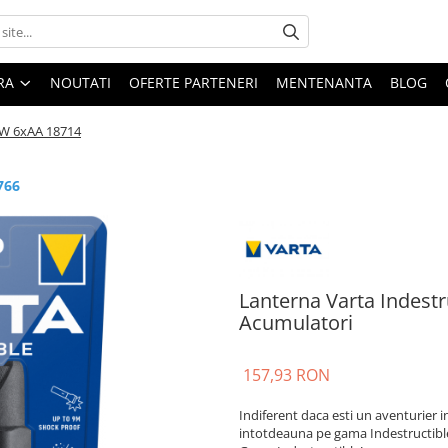
ARA
NOUTATI
OFERTE PARTENERI
MENTENANTA
BLOG
6W 6xAA 18714
766
Lanterna Varta Indest
Acumulatori
157,93 RON
Indiferent daca esti un aventurier in 
intotdeauna pe gama Indestructible a