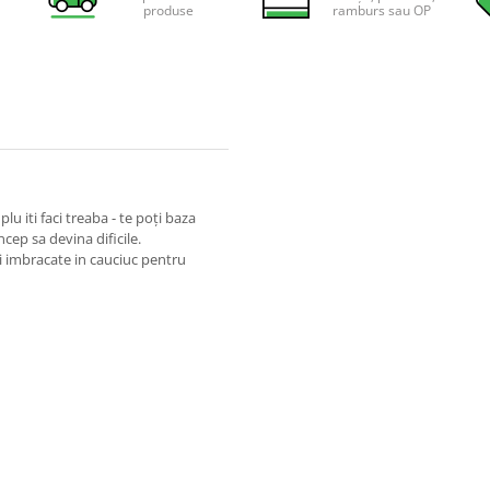
produse
ramburs sau OP
lu iti faci treaba - te poți baza
cep sa devina dificile.
i imbracate in cauciuc pentru