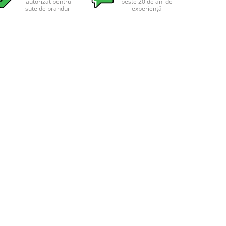
autorizat pentru
peste 20 de ani de
sute de branduri
experiență