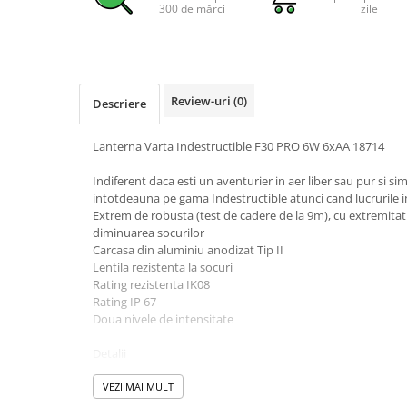
300 de mărci
zile
Pachete complete stocare energie
Sisteme de Stocare Comerciale
Sisteme fotovoltaice complete
Sisteme fotovoltaice de putere
Review-uri
(0)
Descriere
mica (rulota/caravan/case de
vacanta)
Sisteme fotovoltaice profesionale
Lanterna Varta Indestructible F30 PRO 6W 6xAA 18714
Pachete sisteme fotovoltaice
Indiferent daca esti un aventurier in aer liber sau pur si simp
intotdeauna pe gama Indestructible atunci cand lucrurile in
Statii de incarcare vehicule
Extrem de robusta (test de cadere de la 9m), cu extremitat
electrice
diminuarea socurilor
Statii de incarcare
Carcasa din aluminiu anodizat Tip II
Lentila rezistenta la socuri
Cabluri de incarcare vehicule
Rating rezistenta IK08
electrice
Rating IP 67
Prize de incarcare vehicule
Doua nivele de intensitate
electrice
Detalii
Accesorii
Tip Varta 18714
Greutate cu baterii 507 gr
VEZI MAI MULT
Turbine eoliene pentru casă
Lungime 228 mm