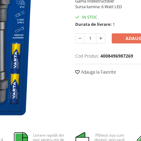
Gama Indestructible!
Sursa lumina: 6 Watt LED
IN STOC
Durata de livrare:
1
ADAUG
Cod Produs:
4008496987269
Adauga la Favorite
Livrare rapidă din
Plătești așa cum
14
stoc pentru mii de
dorești, prin card,