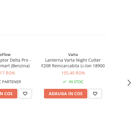
oFlow
Varta
tor Delta Pro -
Lanterna Varta Night Cutter
Lanterna V
mart (Benzina)
F20R Reincarcabila Li-Ion 18900
F20 PR
,17 RON
155,40 RON
1
 PARTENER
IN STOC
N COS
ADAUGA IN COS
ADAUG